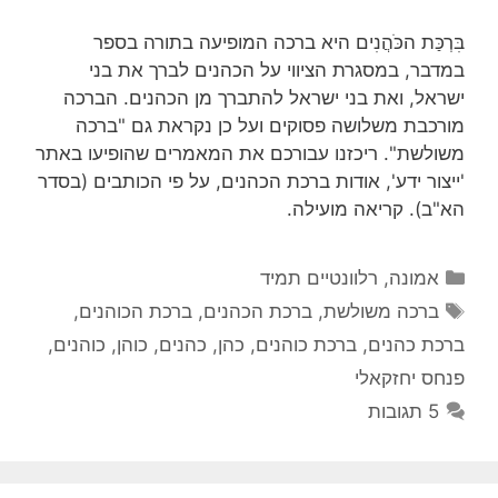
בִּרְכַּת הכֹּהֲנִים היא ברכה המופיעה בתורה בספר
במדבר, במסגרת הציווי על הכהנים לברך את בני
ישראל, ואת בני ישראל להתברך מן הכהנים. הברכה
מורכבת משלושה פסוקים ועל כן נקראת גם "ברכה
משולשת". ריכזנו עבורכם את המאמרים שהופיעו באתר
'ייצור ידע', אודות ברכת הכהנים, על פי הכותבים (בסדר
הא"ב). קריאה מועילה.
קטגוריות
אמונה
,
רלוונטיים תמיד
תגיות
ברכה משולשת
,
ברכת הכהנים
,
ברכת הכוהנים
,
ברכת כהנים
,
ברכת כוהנים
,
כהן
,
כהנים
,
כוהן
,
כוהנים
,
פנחס יחזקאלי
5 תגובות