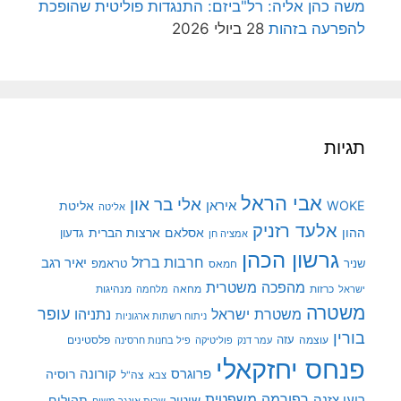
משה כהן אליה: רל"ביזם: התנגדות פוליטית שהופכת
להפרעה בזהות
28 ביולי 2026
תגיות
אבי הראל
אלי בר און
איראן
WOKE
אליטת
אליטה
אלעד רזניק
ההון
אסלאם
ארצות הברית
גדעון
אמציה חן
גרשון הכהן
חרבות ברזל
יאיר רגב
שניר
טראמפ
חמאס
מהפכה משטרית
מנהיגות
ישראל
כרזות
מחאה
מלחמה
משטרה
עופר
משטרת ישראל
נתניהו
ניתוח רשתות ארגוניות
בורין
עוצמה
עזה
פלסטינים
עמר דנק
פוליטיקה
פיל בחנות חרסינה
פנחס יחזקאלי
קורונה
פרוגרס
רוסיה
צה"ל
צבא
רפורמה משפטית
רועי צזנה
שיטור
תהילים
שרית אונגר משיח