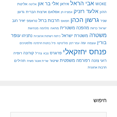
אבי הראל
אלי בר און
איראן
WOKE
אליטת
אליטה
אלעד רזניק
ההון
אסלאם
ארצות הברית
גדעון
אמציה חן
גרשון הכהן
חרבות ברזל
יאיר רגב
שניר
טראמפ
חמאס
מהפכה משטרית
מנהיגות
ישראל
כרזות
מחאה
מלחמה
משטרה
עופר
משטרת ישראל
נתניהו
ניתוח רשתות ארגוניות
בורין
עוצמה
עזה
פלסטינים
עמר דנק
פוליטיקה
פיל בחנות חרסינה
פנחס יחזקאלי
קורונה
פרוגרס
רוסיה
צה"ל
צבא
רפורמה משפטית
רועי צזנה
שיטור
תהילים
שרית אונגר משיח
תרבות ארגונית
חיפוש
חיפוש: