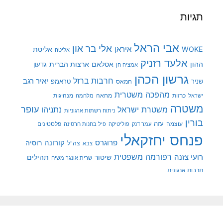
תגיות
אבי הראל
אלי בר און
איראן
WOKE
אליטת
אליטה
אלעד רזניק
ההון
אסלאם
ארצות הברית
גדעון
אמציה חן
גרשון הכהן
חרבות ברזל
יאיר רגב
שניר
טראמפ
חמאס
מהפכה משטרית
מנהיגות
ישראל
כרזות
מחאה
מלחמה
משטרה
עופר
משטרת ישראל
נתניהו
ניתוח רשתות ארגוניות
בורין
עוצמה
עזה
פלסטינים
עמר דנק
פוליטיקה
פיל בחנות חרסינה
פנחס יחזקאלי
קורונה
פרוגרס
רוסיה
צה"ל
צבא
רפורמה משפטית
רועי צזנה
שיטור
תהילים
שרית אונגר משיח
תרבות ארגונית