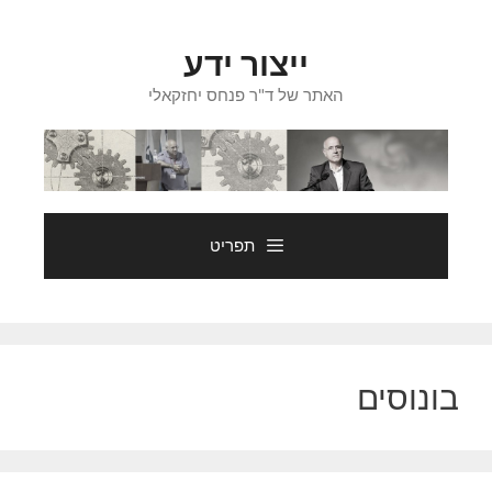
דלג
תוכן
ייצור ידע
האתר של ד"ר פנחס יחזקאלי
תפריט
בונוסים