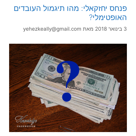
פנחס יחזקאלי: מהו תיגמול העובדים
האופטימלי?
3 בינואר 2018
מאת
yehezkeally@gmail.com