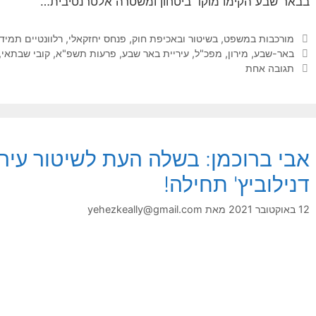
בבאר שבע הקימו מוקד ביטחון ומשטרה אלטרנטיבית…
קטגוריות
מורכבות במשפט, בשיטור ובאכיפת חוק
,
פנחס יחזקאלי
,
רלוונטיים תמיד
תגיות
באר-שבע
,
מירון
,
מפכ"ל
,
עיריית באר שבע
,
פרעות תשפ"א
,
קובי שבתאי
,
תגובה אחת
אבי ברוכמן: בשלה העת לשיטור עירו
דנילוביץ' תחילה!
12 באוקטובר 2021
מאת
yehezkeally@gmail.com