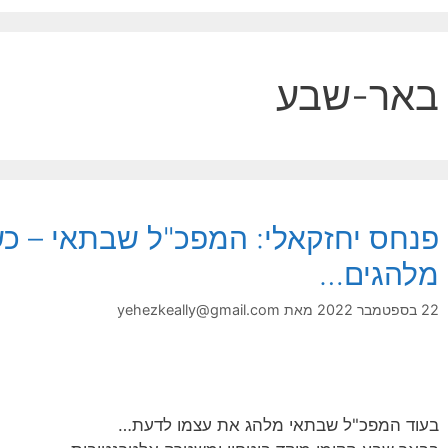
באר-שבע
פנחס יחזקאלי: המפכ"ל שבתאי – כש
מלהגים…
22 בספטמבר 2022
מאת
yehezkeally@gmail.com
בעוד המפכ"ל שבתאי מלהג את עצמו לדעת…