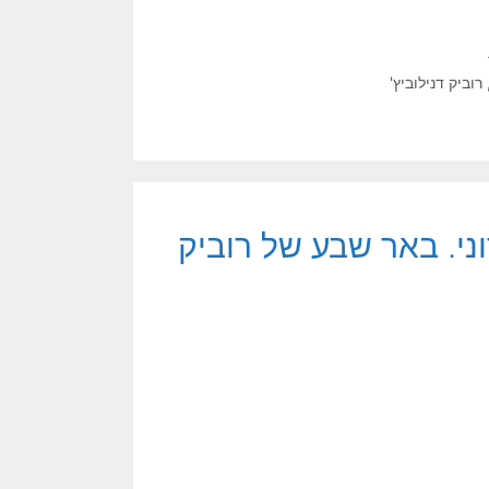
רוביק דנילוביץ'
ני. באר שבע של רוביק