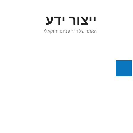
דלג
תוכן
ייצור ידע
האתר של ד"ר פנחס יחזקאלי