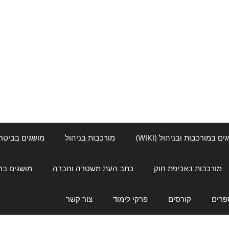
ם במורכבות ובניהול (WIKI)
מורכבות בניהול
מושגים בביטחון ל
מורכבות באכיפת חוק
כתב העת משטרה וחברה
מושגים בחינוך
פרים
קורסים
פרקי לימוד
צור קשר