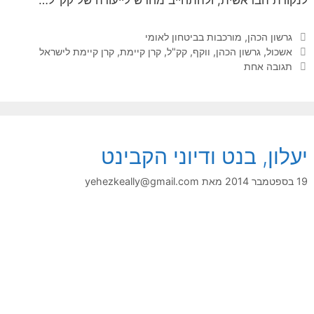
לנקודת הבראשית, ולהתחייב מחדש לייעודה של קק"ל…
קטגוריות
גרשון הכהן
,
מורכבות בביטחון לאומי
תגיות
אשכול
,
גרשון הכהן
,
ווקף
,
קק"ל
,
קרן קיימת
,
קרן קיימת לישראל
תגובה אחת
יעלון, בנט ודיוני הקבינט
19 בספטמבר 2014
מאת
yehezkeally@gmail.com