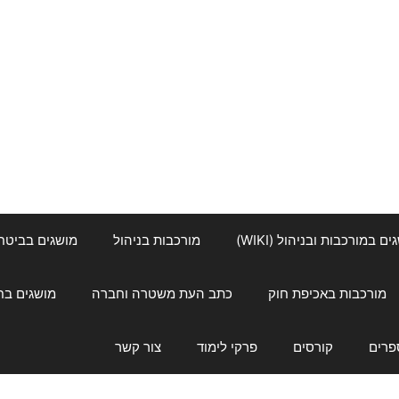
ם במורכבות ובניהול (WIKI)
מורכבות בניהול
מושגים בביטחון ל
מורכבות באכיפת חוק
כתב העת משטרה וחברה
מושגים בחינוך
פרים
קורסים
פרקי לימוד
צור קשר