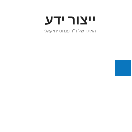
דלג
תוכן
ייצור ידע
האתר של ד"ר פנחס יחזקאלי