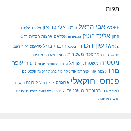
תגיות
אבי הראל
אלי בר און
איראן
WOKE
אליטת
אליטה
אלעד רזניק
ההון
אסלאם
ארצות הברית
גדעון
אמציה חן
גרשון הכהן
חרבות ברזל
יאיר רגב
שניר
טראמפ
חמאס
מהפכה משטרית
מנהיגות
ישראל
כרזות
מחאה
מלחמה
משטרה
עופר
משטרת ישראל
נתניהו
ניתוח רשתות ארגוניות
בורין
עוצמה
עזה
פלסטינים
עמר דנק
פוליטיקה
פיל בחנות חרסינה
פנחס יחזקאלי
קורונה
פרוגרס
רוסיה
צה"ל
צבא
רפורמה משפטית
רועי צזנה
שיטור
תהילים
שרית אונגר משיח
תרבות ארגונית