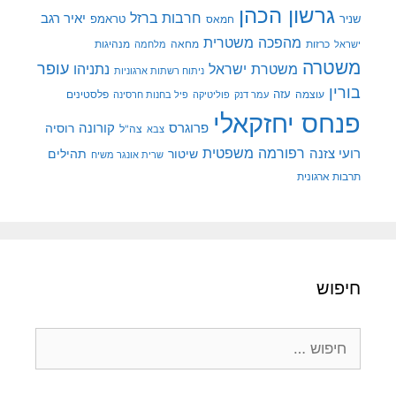
גרשון הכהן
חרבות ברזל
יאיר רגב
שניר
טראמפ
חמאס
מהפכה משטרית
מנהיגות
ישראל
כרזות
מחאה
מלחמה
משטרה
עופר
משטרת ישראל
נתניהו
ניתוח רשתות ארגוניות
בורין
עוצמה
עזה
פלסטינים
עמר דנק
פוליטיקה
פיל בחנות חרסינה
פנחס יחזקאלי
קורונה
פרוגרס
רוסיה
צה"ל
צבא
רפורמה משפטית
רועי צזנה
שיטור
תהילים
שרית אונגר משיח
תרבות ארגונית
חיפוש
חיפוש: