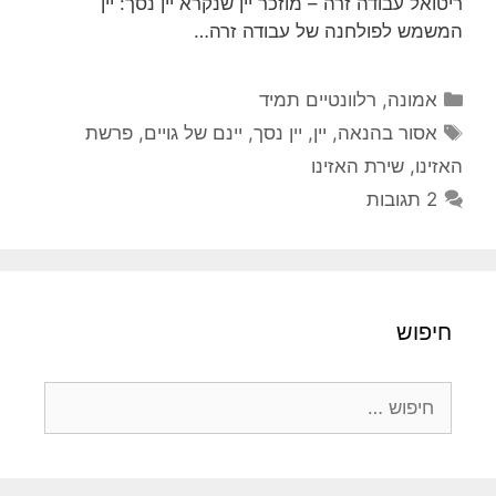
ריטואל עבודה זרה – מוזכר יין שנקרא יין נסך: יין
המשמש לפולחנה של עבודה זרה…
קטגוריות
אמונה
,
רלוונטיים תמיד
תגיות
אסור בהנאה
,
יין
,
יין נסך
,
יינם של גויים
,
פרשת
האזינו
,
שירת האזינו
2 תגובות
חיפוש
חיפוש: