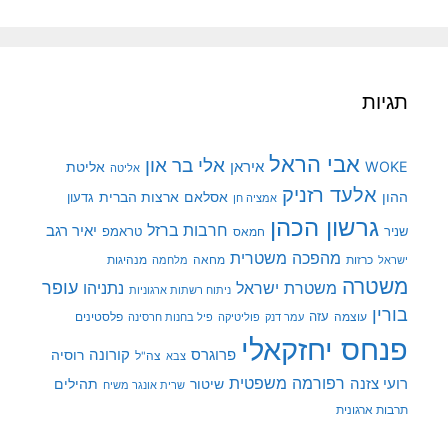
תגיות
אבי הראל
אלי בר און
איראן
WOKE
אליטת
אליטה
אלעד רזניק
ההון
אסלאם
ארצות הברית
גדעון
אמציה חן
גרשון הכהן
חרבות ברזל
יאיר רגב
שניר
טראמפ
חמאס
מהפכה משטרית
מנהיגות
ישראל
כרזות
מחאה
מלחמה
משטרה
עופר
משטרת ישראל
נתניהו
ניתוח רשתות ארגוניות
בורין
עוצמה
עזה
פלסטינים
עמר דנק
פוליטיקה
פיל בחנות חרסינה
פנחס יחזקאלי
קורונה
פרוגרס
רוסיה
צה"ל
צבא
רפורמה משפטית
רועי צזנה
שיטור
תהילים
שרית אונגר משיח
תרבות ארגונית