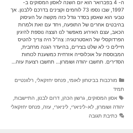
ה- 4 בפברואר הוא יום השנה לאסון המסוקים ב-
1997, שבו נספו 73 לוחמים וקצינים בדרכם ללבנון. אך
טבעי הוא שאסון בסדר גודל כזה מקשה על העיסוק
בהיבטים אחרים של התופעה, ויחד עם זאת ולמרות
הכאב, עצם האירוע מאפשר לנו הצצה נוספת להיגיון
הפרדוקסלי של האסטרטגיה: צה"ל היה צריך להטיס
חיילים כי לא שלט בצירים, בהיעדר הגנה מרחבית,
המבוססת על אוכלוסייה אזרחית כמשענת לכוחות
הסדירים. תחשבו יהודה ושומרון… תחשבו רצועת עזה…
קטגוריות
מורכבות בביטחון לאומי
,
פנחס יחזקאלי
,
רלוונטיים
תמיד
תגיות
אסון המסוקים
,
גרשון הכהן
,
דרום לבנון
,
התיישבות
,
יהודה ושומרון
,
לא-ליניארי
,
ליניארי
,
עזה
,
פנחס יחזקאלי
כתיבת תגובה