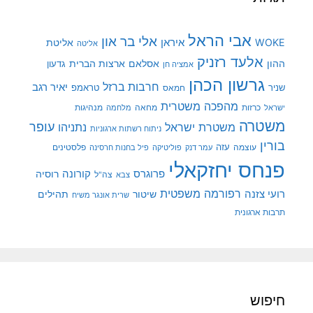
אבי הראל
אלי בר און
איראן
WOKE
אליטת
אליטה
אלעד רזניק
ההון
אסלאם
ארצות הברית
גדעון
אמציה חן
גרשון הכהן
חרבות ברזל
יאיר רגב
שניר
טראמפ
חמאס
מהפכה משטרית
מנהיגות
ישראל
כרזות
מחאה
מלחמה
משטרה
עופר
משטרת ישראל
נתניהו
ניתוח רשתות ארגוניות
בורין
עוצמה
עזה
פלסטינים
עמר דנק
פוליטיקה
פיל בחנות חרסינה
פנחס יחזקאלי
קורונה
פרוגרס
רוסיה
צה"ל
צבא
רפורמה משפטית
רועי צזנה
שיטור
תהילים
שרית אונגר משיח
תרבות ארגונית
חיפוש