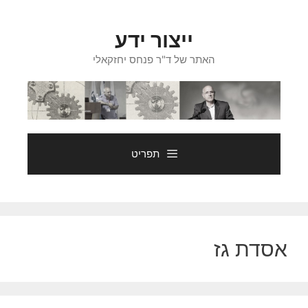
דלג
תוכן
ייצור ידע
האתר של ד"ר פנחס יחזקאלי
תפריט
אסדת גז