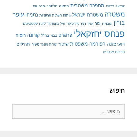
מהפכה משטרית
מנהיגות
ישראל
כרזות
מחאה
מלחמה
משטרה
עופר
משטרת ישראל
נתניהו
ניתוח רשתות ארגוניות
בורין
עוצמה
עזה
פלסטינים
עמר דנק
פוליטיקה
פיל בחנות חרסינה
פנחס יחזקאלי
קורונה
פרוגרס
רוסיה
צה"ל
צבא
רפורמה משפטית
רועי צזנה
שיטור
תהילים
שרית אונגר משיח
תרבות ארגונית
חיפוש
חיפוש: