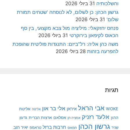
והשלכותיה
31 ביולי 2026
גרשון הכהן: כן לשלום, לא לנוסחה 'שטחים תמורת
שלום'
31 ביולי 2026
פנחס יחזקאלי: מיליציה מול צבא מקצועי, בין סף
הכאוס לקיפאון בירוקרטי
31 ביולי 2026
משה כהן אליה: רל"ביזם: התנגדות פוליטית שהופכת
להפרעה בזהות
28 ביולי 2026
תגיות
אבי הראל
אלי בר און
איראן
WOKE
אליטת
אליטה
אלעד רזניק
ההון
אסלאם
ארצות הברית
גדעון
אמציה חן
גרשון הכהן
חרבות ברזל
יאיר רגב
שניר
טראמפ
חמאס