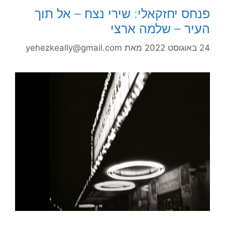
פנחס יחזקאלי: שירי נצח – אל תוך
העיר – שלמה ארצי
24 באוגוסט 2022
מאת
yehezkeally@gmail.com