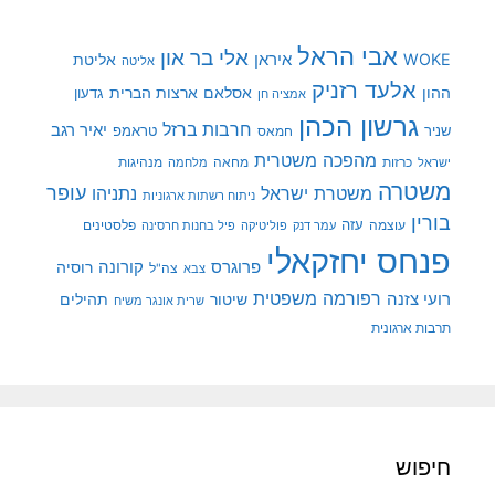
אבי הראל
אלי בר און
איראן
WOKE
אליטת
אליטה
אלעד רזניק
ההון
אסלאם
ארצות הברית
גדעון
אמציה חן
גרשון הכהן
חרבות ברזל
יאיר רגב
שניר
טראמפ
חמאס
מהפכה משטרית
מנהיגות
ישראל
כרזות
מחאה
מלחמה
משטרה
עופר
משטרת ישראל
נתניהו
ניתוח רשתות ארגוניות
בורין
עוצמה
עזה
פלסטינים
עמר דנק
פוליטיקה
פיל בחנות חרסינה
פנחס יחזקאלי
קורונה
פרוגרס
רוסיה
צה"ל
צבא
רפורמה משפטית
רועי צזנה
שיטור
תהילים
שרית אונגר משיח
תרבות ארגונית
חיפוש