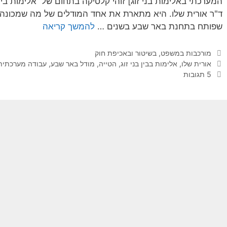
המערכתי באלימות בני זוג] זוהי קלסיקה בתחום של אלימות בין 
ד"ר אורית שלו. היא מתארת את אחד המודלים של מה שמכונה 
שפותח בתחנת באר שבע בשנים …
להמשך קריאה
קטגוריות
מורכבות במשפט, בשיטור ובאכיפת חוק
תגיות
אורית שלו
,
אלימות בבין בני זוג
,
הטייה
,
מודל באר שבע
,
עבודה מערכתית
5 תגובות