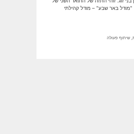
בני זוג. זוהי התזה של התואר השני של
"מודל באר שבע" – מודל קהילתי
,
שיתוף פעולה