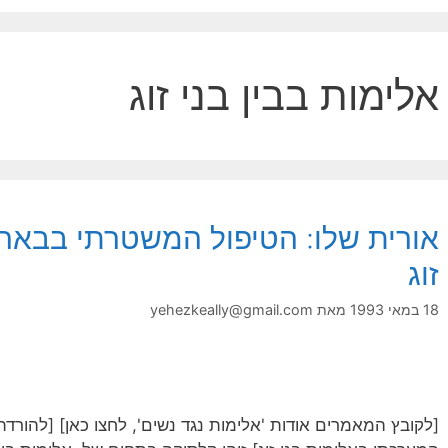
אלימות בבין בני זוג
אורית שלו: הטיפול המשטרתי בבאר 
זוג
18 במאי 1993
מאת
yehezkeally@gmail.com
[לקובץ המאמרים אודות 'אלימות נגד נשים', לחצו כאן] [להורדת