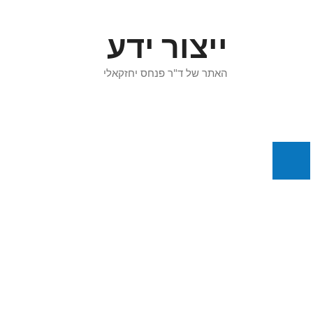
דלג
תוכן
ייצור ידע
האתר של ד"ר פנחס יחזקאלי