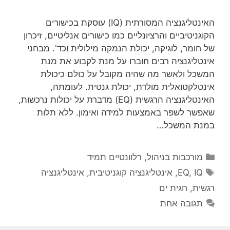
האינטליגנציה המסורתית (IQ) עוסקת בכישורים
הקוגניטיביים והרציונליים כמו כישורים אנליטיים, זיכרון
של חומר, לוגיקה, יכולת הנמקה מילולית וכד'. מבחני
אינטליגנציה רבים חוברו על מנת לקבוע את מנת
המשכל ולאשר מה שהיה מקובל על כולם כיכולת
אינטלקטואלית מולדת, יכולת גנטית. לעומתה,
האינטליגנציה הרגשית (EQ) מדברת על יכולות נרכשות,
שאפשר לשפר באמצעות למידה ואימון. ללא תלות
במנת המשכל…
קטגוריות
מורכבות בניהול
,
רלוונטיים תמיד
תגיות
IQ
,
EQ
,
אינטליגנציה קוגניטיבית
,
אינטליגנציה
רגשית
,
חגית ים
תגובה אחת