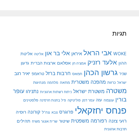
תגיות
אבי הראל
אלי בר און
איראן
WOKE
אליטת
אליטה
אלעד רזניק
ההון
אסלאם
ארצות הברית
גדעון
אמציה חן
גרשון הכהן
חרבות ברזל
יאיר רגב
שניר
טראמפ
חמאס
מהפכה משטרית
מנהיגות
ישראל
כרזות
מחאה
מלחמה
משטרה
עופר
משטרת ישראל
נתניהו
ניתוח רשתות ארגוניות
בורין
עוצמה
עזה
פלסטינים
עמר דנק
פוליטיקה
פיל בחנות חרסינה
פנחס יחזקאלי
קורונה
פרוגרס
רוסיה
צה"ל
צבא
רפורמה משפטית
רועי צזנה
שיטור
תהילים
שרית אונגר משיח
תרבות ארגונית