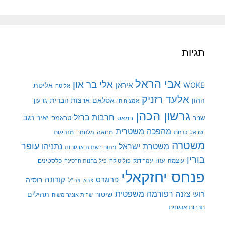
תגיות
אבי הראל
אלי בר און
איראן
WOKE
אליטת
אליטה
אלעד רזניק
ההון
אסלאם
ארצות הברית
גדעון
אמציה חן
גרשון הכהן
חרבות ברזל
יאיר רגב
שניר
טראמפ
חמאס
מהפכה משטרית
מנהיגות
ישראל
כרזות
מחאה
מלחמה
משטרה
עופר
משטרת ישראל
נתניהו
ניתוח רשתות ארגוניות
בורין
עוצמה
עזה
פלסטינים
עמר דנק
פוליטיקה
פיל בחנות חרסינה
פנחס יחזקאלי
קורונה
פרוגרס
רוסיה
צה"ל
צבא
רפורמה משפטית
רועי צזנה
שיטור
תהילים
שרית אונגר משיח
תרבות ארגונית