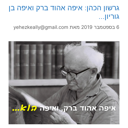
גרשון הכהן: איפה אהוד ברק ואיפה בן
גוריון…
6 בספטמבר 2019
מאת
yehezkeally@gmail.com