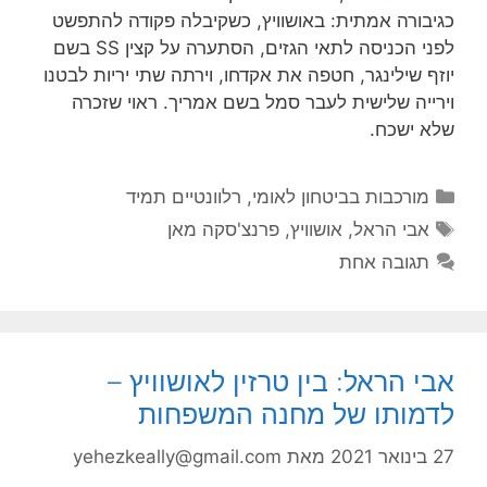
כגיבורה אמתית: באושוויץ, כשקיבלה פקודה להתפשט
לפני הכניסה לתאי הגזים, הסתערה על קצין SS בשם
יוזף שילינגר, חטפה את אקדחו, וירתה שתי יריות לבטנו
וירייה שלישית לעבר סמל בשם אמריך. ראוי שזכרה
שלא ישכח.
קטגוריות
מורכבות בביטחון לאומי
,
רלוונטיים תמיד
תגיות
אבי הראל
,
אושוויץ
,
פרנצ'סקה מאן
תגובה אחת
אבי הראל: בין טרזין לאושוויץ –
לדמותו של מחנה המשפחות
27 בינואר 2021
מאת
yehezkeally@gmail.com