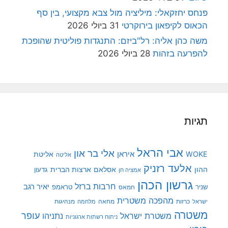
פנחס יחזקאלי: מיליציה מול צבא מקצועי, בין סף
הכאוס לקיפאון בירוקרטי
31 ביולי 2026
משה כהן אליה: רל"ביזם: התנגדות פוליטית שהופכת
להפרעה בזהות
28 ביולי 2026
תגיות
אבי הראל
אלי בר און
איראן
WOKE
אליטת
אליטה
אלעד רזניק
ההון
אסלאם
ארצות הברית
גדעון
אמציה חן
גרשון הכהן
חרבות ברזל
יאיר רגב
שניר
טראמפ
חמאס
מהפכה משטרית
מנהיגות
ישראל
כרזות
מחאה
מלחמה
משטרה
עופר
משטרת ישראל
נתניהו
ניתוח רשתות ארגוניות