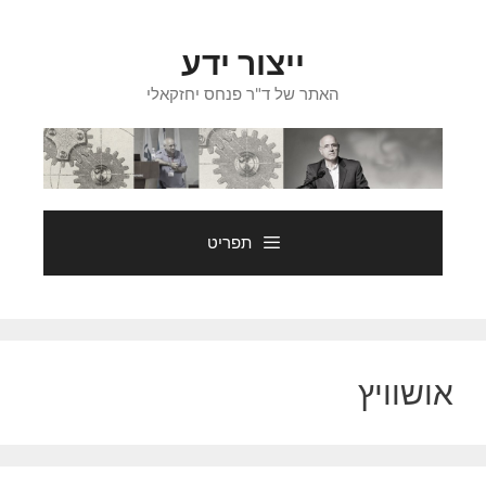
דלג
תוכן
ייצור ידע
האתר של ד"ר פנחס יחזקאלי
תפריט
אושוויץ