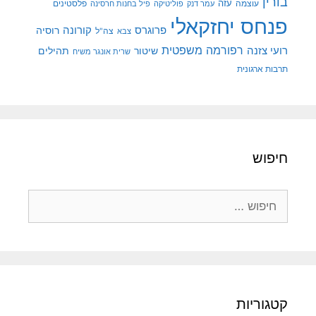
בורין
עוצמה
עזה
פלסטינים
עמר דנק
פוליטיקה
פיל בחנות חרסינה
פנחס יחזקאלי
קורונה
פרוגרס
רוסיה
צה"ל
צבא
רפורמה משפטית
רועי צזנה
שיטור
תהילים
שרית אונגר משיח
תרבות ארגונית
חיפוש
חיפוש:
קטגוריות