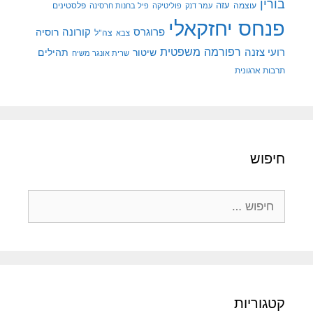
בורין
עוצמה
עזה
פלסטינים
עמר דנק
פוליטיקה
פיל בחנות חרסינה
פנחס יחזקאלי
קורונה
פרוגרס
רוסיה
צה"ל
צבא
רפורמה משפטית
רועי צזנה
שיטור
תהילים
שרית אונגר משיח
תרבות ארגונית
חיפוש
חיפוש:
קטגוריות