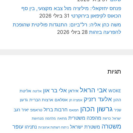
פנחס יחזקאלי: מיליציה מול צבא מקצועי, בין סף
הכאוס לקיפאון בירוקרטי
31 ביולי 2026
משה כהן אליה: רל"ביזם: התנגדות פוליטית שהופכת
להפרעה בזהות
28 ביולי 2026
תגיות
אבי הראל
אלי בר און
איראן
WOKE
אליטת
אליטה
אלעד רזניק
ההון
אסלאם
ארצות הברית
גדעון
אמציה חן
גרשון הכהן
חרבות ברזל
יאיר רגב
שניר
טראמפ
חמאס
מהפכה משטרית
מנהיגות
ישראל
כרזות
מחאה
מלחמה
משטרה
עופר
משטרת ישראל
נתניהו
ניתוח רשתות ארגוניות