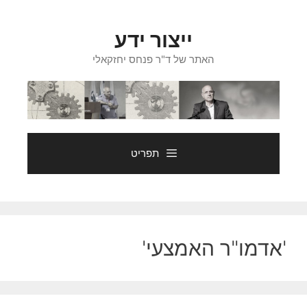
דלג
תוכן
ייצור ידע
האתר של ד"ר פנחס יחזקאלי
תפריט
'אדמו"ר האמצעי'