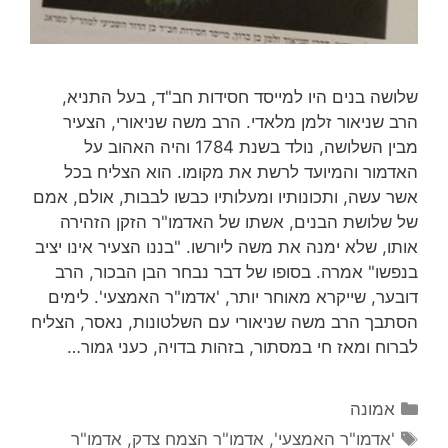
שלושה בנים היו למייסד חסידות חב"ד, בעל התניא,
הרב שניאור זלמן מלאדי. הרב משה שניאורי, הצעיר
מבין השלושה, נולד בשנת 1784 והיה האהוב על
האדמור והמיועד לרשת את מקומו. הוא הצליח בכל
אשר עשה, ותכונותיו ומעלותיו כבשו לבבות, אולם, אמם
של שלושת הבנים, אשתו של האדמו"ר הזקן הזהירה
אותו, שלא ימנה את משה ליורשו. "בננו הצעיר אינו יציב
בנפשו" אמרה. בסופו של דבר נבחר הבן הבכור, הרב
דובער, שייקרא מאוחר יותר, 'אדמו"ר האמצעי'. לימים
הסתבך הרב משה שניאורי עם השלטונות, נאסר, הצליח
לברוח ומאז חי במסתור, בזהות בדויה, כעני גמור…
קטגוריות
אמונה
תגיות
'אדמו"ר האמצעי'
,
אדמו"ר הצמח צדק
,
אדמו"ר