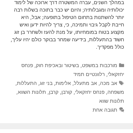
במהלך השנים, עברה המשטרה דרך ארוכה של לימוד
יכולותיה ומגבלותיה; והיום יש כבר בתוכה בשלות רבה
יותר להשתנות בתחום הטיפול בתופעה; אבל, היא
חייבת לקבל גיבוי ותמיכה, כי, צריך להיות ידען ואיש
מקצוע בטוח במומחיותו, על מנת להעז ולשחרר בן זוג
חשוד בהתעללות, בידיעה שמחר בבוקר כולם יהיו עליך,
כולל מפקדיך.
קטגוריות
מורכבות במשפט, בשיטור ובאכיפת חוק
,
פנחס
יחזקאלי
,
רלוונטיים תמיד
תגיות
אב מכה
,
אב מתעלל
,
אלימות
,
בני זוג
,
התעללות
,
משפחה
,
פנחס יחזקאלי
,
קורבן
,
קרבן
,
תלונות השווא
,
תלונות שווא
תגובה אחת