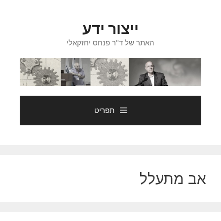
דלג
תוכן
ייצור ידע
האתר של ד"ר פנחס יחזקאלי
תפריט
אב מתעלל