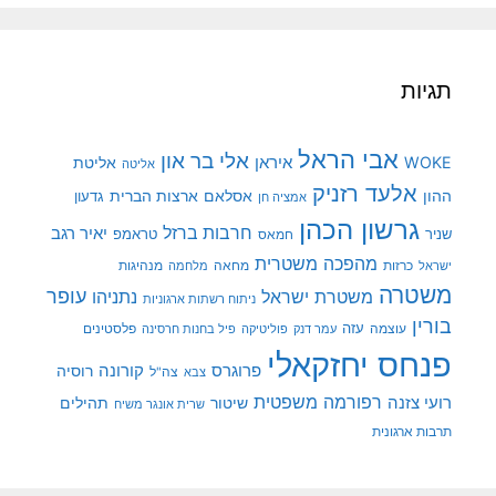
תגיות
אבי הראל
אלי בר און
איראן
WOKE
אליטת
אליטה
אלעד רזניק
ההון
אסלאם
ארצות הברית
גדעון
אמציה חן
גרשון הכהן
חרבות ברזל
יאיר רגב
שניר
טראמפ
חמאס
מהפכה משטרית
מנהיגות
ישראל
כרזות
מחאה
מלחמה
משטרה
עופר
משטרת ישראל
נתניהו
ניתוח רשתות ארגוניות
בורין
עוצמה
עזה
פלסטינים
עמר דנק
פוליטיקה
פיל בחנות חרסינה
פנחס יחזקאלי
קורונה
פרוגרס
רוסיה
צה"ל
צבא
רפורמה משפטית
רועי צזנה
שיטור
תהילים
שרית אונגר משיח
תרבות ארגונית