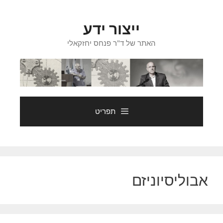
דלג
תוכן
ייצור ידע
האתר של ד"ר פנחס יחזקאלי
תפריט
אבוליסיוניזם