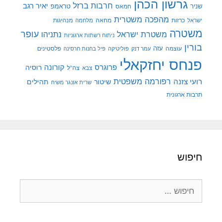
גרשון הכהן
חרבות ברזל
יאיר רגב
שניר
טראמפ
חמאס
מהפכה משטרית
מנהיגות
ישראל
כרזות
מחאה
מלחמה
משטרה
עופר
משטרת ישראל
נתניהו
ניתוח רשתות ארגוניות
בורין
עוצמה
עזה
פלסטינים
עמר דנק
פוליטיקה
פיל בחנות חרסינה
פנחס יחזקאלי
קורונה
פרוגרס
רוסיה
צה"ל
צבא
רפורמה משפטית
רועי צזנה
שיטור
תהילים
שרית אונגר משיח
תרבות ארגונית
חיפוש
חיפוש: