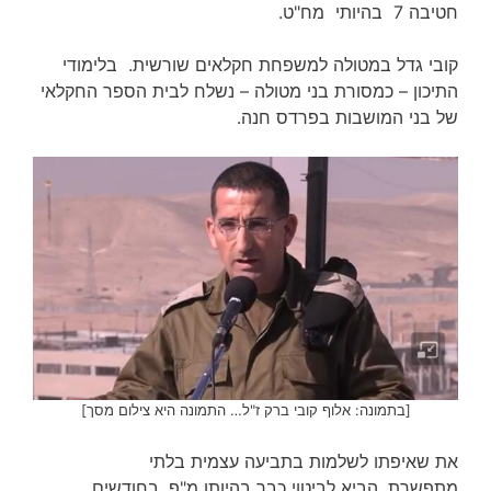
חטיבה 7 בהיותי מח"ט.
קובי גדל במטולה למשפחת חקלאים שורשית. בלימודי
התיכון – כמסורת בני מטולה – נשלח לבית הספר החקלאי
של בני המושבות בפרדס חנה.
[בתמונה: אלוף קובי ברק ז"ל… התמונה היא צילום מסך]
את שאיפתו לשלמות בתביעה עצמית בלתי
מתפשרת, הביא לביטוי כבר בהיותו מ"פ. בחודשים