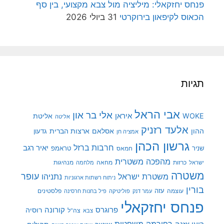
פנחס יחזקאלי: מיליציה מול צבא מקצועי, בין סף
הכאוס לקיפאון בירוקרטי
31 ביולי 2026
תגיות
אבי הראל
אלי בר און
איראן
WOKE
אליטת
אליטה
אלעד רזניק
ההון
אסלאם
ארצות הברית
גדעון
אמציה חן
גרשון הכהן
חרבות ברזל
יאיר רגב
שניר
טראמפ
חמאס
מהפכה משטרית
מנהיגות
ישראל
כרזות
מחאה
מלחמה
משטרה
עופר
משטרת ישראל
נתניהו
ניתוח רשתות ארגוניות
בורין
עוצמה
עזה
פלסטינים
עמר דנק
פוליטיקה
פיל בחנות חרסינה
פנחס יחזקאלי
קורונה
פרוגרס
רוסיה
צה"ל
צבא
רפורמה משפטית