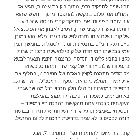
הראשונים לתפקיד מ"פ, מתוך ביקורת עצמית, הגיע אל
המח"ט אמי פלנט בבקשה להתפטר מתוך החשש שהוא
אינו עומד בציפיות. אמי כמפקד קרבי מנוסה שהטביע
חותמו בעשרות קציני שריון, היטיב לאבחן את הפוטנציאל
של קובי ושלח אותו חזרה לפלוגה בגיבוי מלא. הוא כמובן
סיים תפקיד מ"פ בהצטיינות ומונה לסמג"ד. בהמשך תמך
אמי בבקשתו המיוחדת של קובי להישלח בתכנית שרות
כקצין בקבע ללימודי הנדסה. כך צמח הקצין הצעיר לבטא
בתפקודו שילוב ייחודי של קצין שדה ומהנדס. כשחזר
מלימודים התמנה לקצין האג"ם של חטיבה 7, החליף את
אייל זמיר הממלא כיום את תפקיד הרמטכ"ל. הוא השתלב
בתפקיד במהירות והיה לו חלק מרכזי בכל מה שהשגתי
באותם ימים כמפקד החטיבה. לדוגמה: בהמלצתו
העקשנית קבלתי אחת מהקשות בהחלטותיי כמפקד –
הפסקתי באמצע תרגיל גדודי, ושלחתי את הגדוד בבושה
חזרה לבסיס כי לא עמד בדרישת ההכנות לקיום התרגיל.
קובי היה מיועד להתמנות מג"ד בחטיבה 7. אבל