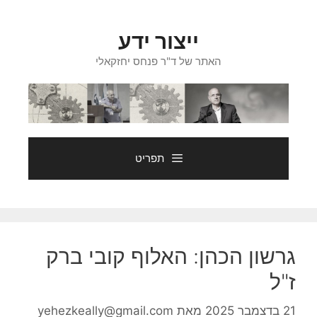
דלג
תוכן
ייצור ידע
האתר של ד"ר פנחס יחזקאלי
תפריט
גרשון הכהן: האלוף קובי ברק
ז"ל
21 בדצמבר 2025
מאת
yehezkeally@gmail.com