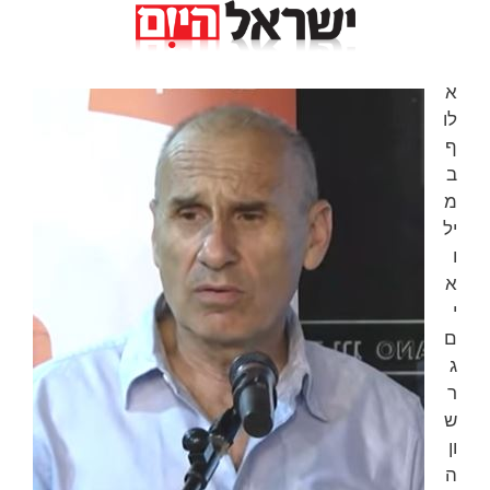
א
לו
ף
ב
מ
יל
ו
א
י
ם
ג
ר
ש
ון
ה