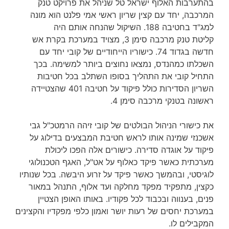
בהתערבות האלוף ישראל טל שניהל את פרויקט טנק
המרכבה, יחד עם קצין שריון ראשי אמי פלנט הוא מונה
למג"ד בחטיבה 188. השיקול שהנחה אותם היה
קליטת טנק מרכבה סימן 3, מצויד במערכת בקרת אש
חדשה בגדוד 74. כישוריו הייחודיים של קובי יחד עם
השכלתו כמהנדס, נמצאו נחוצים ביותר למשימה. בכך
התחיל קובי את התהליך בסופו השתלב בכל חטיבות
השריון הסדירות כולל פיקוד על חטיבה 401 שהצטיידה
ראשונה בטנקי מרכבה סימן 4.
את כישורי הניהול הבולטים של קובי זיהה הרמטכ"ל גבי
אשכנזי שמינה אותו לראש חטיבת המבצעים בדילוג על
פיקוד על אוגדה סדירה. כישורים אלה הפכו ליכולת
מערכתית כאשר פיקד כאלוף על אט"ל, האגף הטכנולוגי
לוגיסטי, ובהמשך כאשר פיקד על זרוע היבשה. בכל שנותיו
כקצין, מתפקיד מפקד מחלקה ועד אלוף, התנהל במאור
פנים, בענווה ובכבוד לכל פקודיו. באותו האופן הצטיין
במערכת יחסים של רעות יושר ואמון כלפי מפקדיו והקצינים
המקבילים לו.