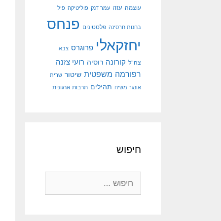
עוצמה
עזה
עמר דנק
פוליטיקה
פיל
פנחס
פלסטינים
בחנות חרסינה
יחזקאלי
פרוגרס
צבא
קורונה
רועי צזנה
רוסיה
צה"ל
רפורמה משפטית
שיטור
שרית
תהילים
אונגר משיח
תרבות ארגונית
חיפוש
חיפוש: