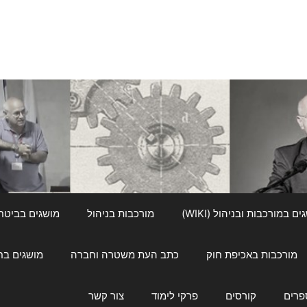
ם במורכבות ובניהול (WIKI)
מורכבות בניהול
מושגים בביטחון ל
מורכבות באכיפת חוק
כתב העת משטרה וחברה
מושגים בחינוך
פרים
קורסים
פרקי לימוד
צור קשר