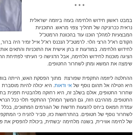
* * *
במבט ראשון חידוש הלחימה בעזה ביוזמה ישראלית
נראית ככרוניקה של תהליך צפוי מראש. התוכניות
המבצעיות למהלך הוכנו עוד בהכוונת הרמטכ"ל
הקודם רא"ל הרצי הלוי. לרמטכ"ל הנכנס רא"ל אייל זמיר היה ברור, 
לחידוש הלחימה. במודעות זו בחן אישית את התוכניות והתאים אותן
הציגה מוכנות לחידוש הלחימה, אבל הדגישה כי העיתוי לפתיחת הה
שימצה את המשא ומתן לשחרור החטופים.
ההחלטה ליוזמה התקפית שפורצת מתוך הפסקת האש, הייתה בוודא
היא הטילה אל תהום נוסף של
אי ודאות
. היא יכולה להיות מוסברת 
שחרור החטופים, אולם בשלב זה, היא רחוקה מלהבטיח תפנית בח
החטופים. מההיבט הזה, גם המשך המהלך ההתקפי תלוי ככל הנרא
עמדת חמאס ביחס להצעות חדשות של הגורמים המתווכים, בכלל 
לשחרור נוסף של חטופים. בהתרחשות כזו, סביר להניח כי המתקפה 
של לחימה אווירית, בשונה מלחימה יבשתית, ביכולת להפסיק את פעול