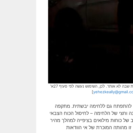
[בתמונה: תוקפים בעזה… התמונה שותפה הרבה ברשתות החברתיות ובעל הזכויות שבה לא אותר. לכן, השימוש נעשה לפי סעיף 27א'
]
yehezkeally@gmail.c
להתפתח גם ללחימה יבשתית. מתקפה
ה וחצי של הלחימה – לחיסול הכוח הצבאי
 של כוחות מילואים בציפייה למהלך מהיר
זו מהותה המוכרת של אי הוודאות