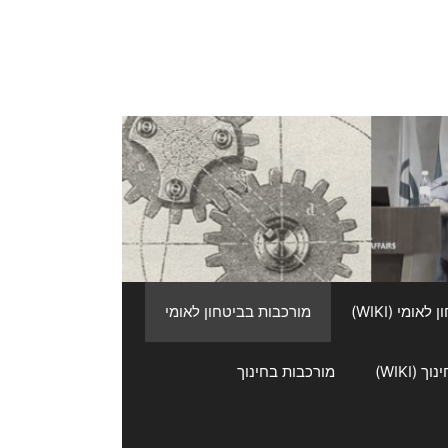
אומי (WIKI)
מורכבות בביטחון לאומי
 (WIKI)
מורכבות בחינוך