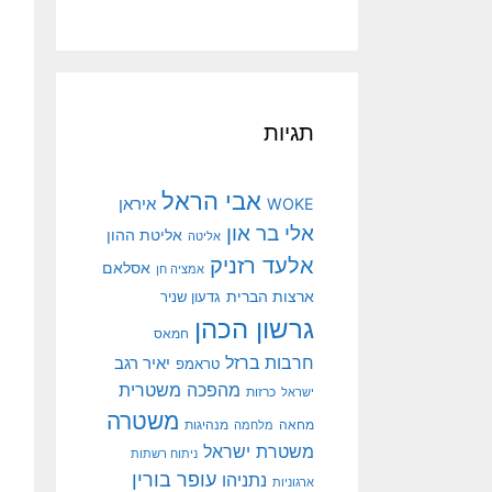
תגיות
אבי הראל
איראן
WOKE
אלי בר און
אליטת ההון
אליטה
אלעד רזניק
אסלאם
אמציה חן
ארצות הברית
גדעון שניר
גרשון הכהן
חמאס
חרבות ברזל
יאיר רגב
טראמפ
מהפכה משטרית
ישראל
כרזות
משטרה
מנהיגות
מחאה
מלחמה
משטרת ישראל
ניתוח רשתות
עופר בורין
נתניהו
ארגוניות