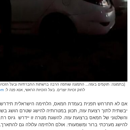
לחוק זכויות יוצרים. בעל הזכויות הראשי, אנא פנה ל:
om
אם לא תתרחש תפנית בעמדת חמאס, הלחימה הישראלית תידרש 
יבשתית לתוך רצועת עזה, תכוון במטרותיה להישג שטרם הושג בשנ
והשלטוני של חמאס ברצועת עזה. להשגת מטרה זו יידרש גיוס רחב
להישג מערכתי ברור ומשמעותי. אולם הלחימה עלולה גם להתארך. 