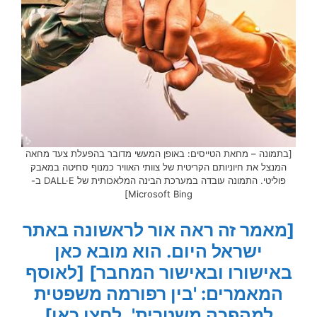
[בתמונה – מחאת הטייסים: באופן המעשי מדובר בהפעלת צעד מחאה
המנצל את חיוניותם הקריטית של צוותי האוויר כמנוף סחיטה במאבק
פוליטי. התמונה עובדה במערכת הבינה המלאכותית של DALL·E ב-
Microsoft Bing]
[מאמר זה ראה אור לראשונה באתר
ישראל היום. הוא מובא כאן
באישורו ובאישור המחבר]
[לאוסף
המאמרים: 'בין רפורמה משפטית
למהפכה משטרית', לחצו כאן]