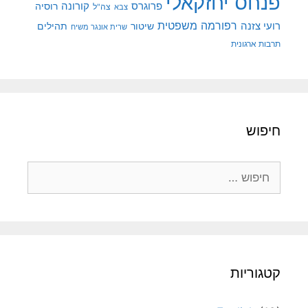
פנחס יחזקאלי
קורונה
פרוגרס
רוסיה
צה"ל
צבא
רפורמה משפטית
רועי צזנה
שיטור
תהילים
שרית אונגר משיח
תרבות ארגונית
חיפוש
חיפוש:
קטגוריות