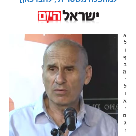
א
ל
ו
ף
ב
מ
י
ל
ו
א
י
ם
ג
ר