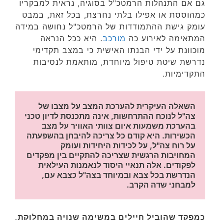
גם אם התנהלות הרמטכ"ל בסוגיה, נראית למבקריו
כמהוססת או אפילו בלתי נחרצת, בכל זאת, במבט
עומק גישת ההתמודדות של הרמטכ"ל נחושה במידה
המתאימה לאירוע כה
מורכב
. היא ככל הנראה
מוכוונת על ידי הבנתו האישית כי במצב תקדימי
נדרשת שיטת טיפול מיוחדת, מותאמת לנסיבות
התקדימיות.
השאלה העיקרית להערכת המצב על מצבו של 
צה"ל לנוכח ההתרחשות, אינה מתכנסת לדיון טכני 
בהערכת משמעות איום צוותי האוויר על מצב 
הכשירות. היא קודם כל צריכה להיבחן בהשפעתה 
על רוח צה"ל, על לכידות היחידות ועומק 
המחויבות הרגשית שצריכה להתקיים בין מפקדים 
לפקודים. אלה תנאיי היסוד לנאמנות העילאית 
הנדרשת בכל צבא ובמיוחד בצה"ל כצבא עם, 
למבחני שדה הקרב.
כמפקד שהוביל חיילים במשימה שנויה במחלוקת,