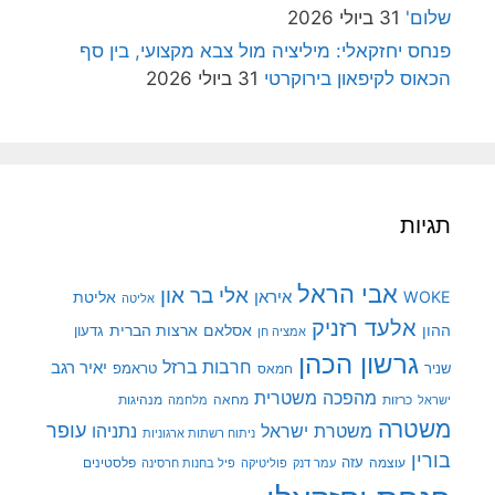
שלום'
31 ביולי 2026
פנחס יחזקאלי: מיליציה מול צבא מקצועי, בין סף
הכאוס לקיפאון בירוקרטי
31 ביולי 2026
תגיות
אבי הראל
אלי בר און
איראן
WOKE
אליטת
אליטה
אלעד רזניק
ההון
אסלאם
ארצות הברית
גדעון
אמציה חן
גרשון הכהן
חרבות ברזל
יאיר רגב
שניר
טראמפ
חמאס
מהפכה משטרית
מנהיגות
ישראל
כרזות
מחאה
מלחמה
משטרה
עופר
משטרת ישראל
נתניהו
ניתוח רשתות ארגוניות
בורין
עוצמה
עזה
פלסטינים
עמר דנק
פוליטיקה
פיל בחנות חרסינה