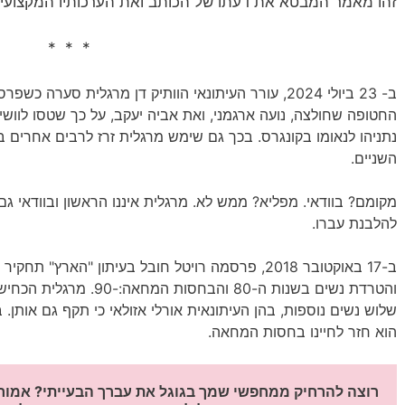
זהו מאמר המבטא את דעתו של הכותב ואת הערכותיו המקצועיו
* * *
החטופה שחולצה, נועה ארגמני, ואת אביה יעקב, על כך שטסו לווש
נתניהו לנאומו בקונגרס. בכך גם שימש מרגלית זרז לרבים אחרים
השניים.
מקומם? בוודאי. מפליא? ממש לא. מרגלית איננו הראשון ובוודאי 
להלבנת עברו.
ב-17 באוקטובר 2018, פרסמה רויטל חובל בעיתון "האר
והטרדת נשים בשנות ה-80 והב
שלוש נשים נוספות, בהן העיתונאית אורלי אזולאי כי תקף גם אותן
הוא חזר לחיינו בחסות המחאה.