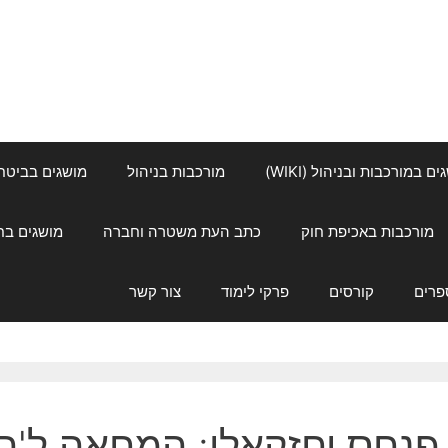
ם במורכבות ובניהול (WIKI)
מורכבות בניהול
מושגים בביטחון ל
מורכבות באכיפת חוק
כתב העת משטרה וחברה
מושגים בחינוך
פרים
קורסים
פרקי לימוד
צור קשר
פנחס יחזקאלי: המחאה ל'ה