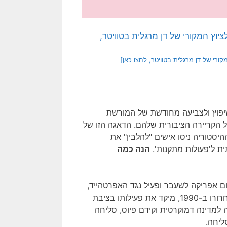
רי של דן מרגלית בטוויטר, לחצו כאן]
שיפוץ ולצביעה מחודשת של המורשת
 הקריירה הציבורית שלהם. הדאגה הזו של
יסטוריה ניסו אישים "להלבין" את
ת ל'פעולות מתקנות'.
הנה כמה
ם אפריקה לשעבר ופעיל נגד האפרטהייד,
נכלא ל-27 שנים בשל מעורבותו במאבק המזוין באפרטהייד. עם שחרורו ב-1990, מיקד את פעילותו בציבת
 למדינה דמוקרטית וקידם פיוס, סליחה
ליחה.