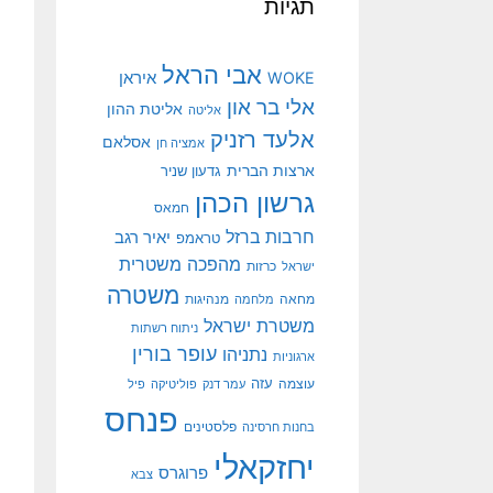
תגיות
אבי הראל
איראן
WOKE
אלי בר און
אליטת ההון
אליטה
אלעד רזניק
אסלאם
אמציה חן
ארצות הברית
גדעון שניר
גרשון הכהן
חמאס
חרבות ברזל
יאיר רגב
טראמפ
מהפכה משטרית
ישראל
כרזות
משטרה
מנהיגות
מחאה
מלחמה
משטרת ישראל
ניתוח רשתות
עופר בורין
נתניהו
ארגוניות
עוצמה
עזה
עמר דנק
פוליטיקה
פיל
פנחס
פלסטינים
בחנות חרסינה
יחזקאלי
פרוגרס
צבא