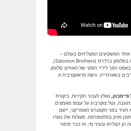
Warren Buff) – אחד המשקיעים המצליחים בעולם –
התמודד בשנות ה- 80 של המאה הקודמת, עם ביקורת על השקעתו בסלומון ברדרס (Salomon Brothers),
אפט הפך ליו"ר הזמני של האחים סלומון
בים בשערורייה. גישה פרואקטיבית זו
פייסבוק,
נאלץ לעבור חקירות, ביקורת
בתגובה, נטל צוקרברג על עצמו מאמצים
עיד בפני הקונגרס האמריקני, יישם
כן מזיק בפלטפורמה. פעולות אלו נועדו
ן הצליחו ובעיני מי, זה כבר סיפור