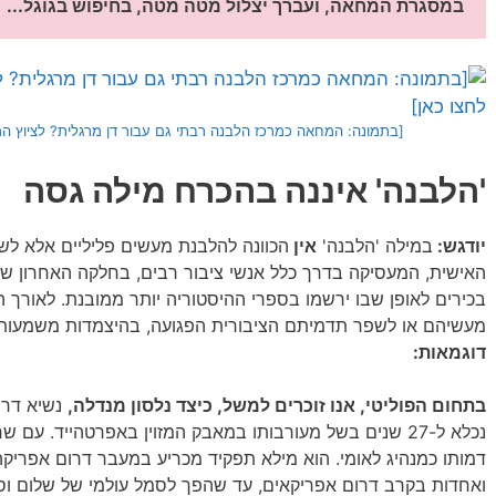
במסגרת המחאה, ועברך יצלול מטה מטה, בחיפוש בגוגל...
[בתמונה: המחאה כמרכז הלבנה רבתי גם עבור דן מרגלית? לציוץ המקו
'הלבנה' איננה בהכרח מילה גסה
יודגש:
במילה 'הלבנה'
אין
הכוונה להלבנת מעשים פליליים אלא ל
האישית, המעסיקה בדרך כלל אנשי ציבור רבים, בחלקה האחרון של
בכירים לאופן שבו ירשמו בספרי ההיסטוריה יותר ממובנת. לאורך הה
מעשיהם או לשפר תדמיתם הציבורית הפגועה, בהיצמדות משמעותי
דוגמאות:
בתחום הפוליטי, אנו זוכרים למשל, כיצד נלסון מנדלה,
נשיא דרו
דמותו כמנהיג לאומי. הוא מילא תפקיד מכריע במעבר דרום אפריקה
ואחדות בקרב דרום אפריקאים, עד שהפך לסמל עולמי של שלום וס