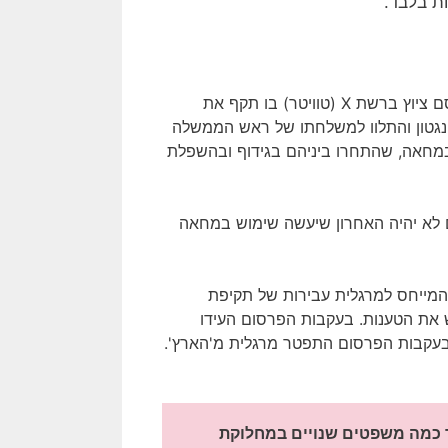
ת בלבד.
ב- 23 ביולי 2024, עורר העיתונאי הוותיק דן מרגלית סערה כשפרסם ציוץ ברשת X (טוויטר) בו תקף את
ינגטון והתלוו למשלחתו של ראש הממשלה
 במחאה, שהתחרו ביניהם בגידוף ובהשפלת
גם לא יהיה האחרון שיעשה שימוש במחאה
ץ" תחקיר המייחס למרגלית עבירות של תקיפת
חסות המחאה:-90. מרגלית הכחיש את הטענות. בעקבות הפרסום העידו
. בעקבות הפרסום התפטר מרגלית מ'הארץ'.
רוצה להרחיק ממחפשי שמך בגוגל את עברך הבעייתי? אמור כמה משפטים שנויים במחלוקת 