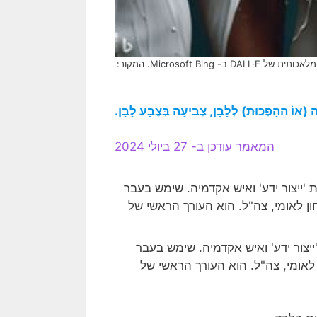
[בתמונה: מלבינים את עצמם בעזרת המחאה… התמונה עובדה במערכת הבינה המלאכותית של DALL·E ב- Microsoft Bing. המקור:
ָּה (אוֹ הֵהָפְכוּת) לְלָבָן, צְבִיעָה בְּצֶבַע לָבָן.
המאמר עודכן ב- 27 ביולי 2024
צור ידע' ואיש אקדמיה. שימש בעבר
לאומי, צה"ל. הוא העורך הראשי של