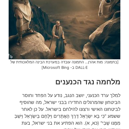
[בתמונה: מות אהרן… התמונה עובדה במערכת הבינה המלאכותית של
DALL·E ב- Microsoft Bing]
מלחמה נגד הכנענים
למלך ערד הכנעני, יושב הנגב, נודע על הפחד וחוסר
הביטחון שהמרגלים החדירו בבני ישראל, מה שהוסיף
לביטחונו האישי ורצונו להילחם בישראל. על כן לאחר
ששמע "כִּי בָּא יִשְׂרָאֵל דֶּרֶךְ הָאֲתָרִים וַיִּלָּחֶם בְּיִשְׂרָאֵל וַיִּשְׁבְּ
מִמֶּנּוּ שֶׁבִי" (כא, א). הוא הפתיע את בני ישראל, בעת