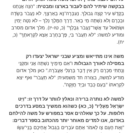
בבקשה שיתיר להם לעבור בארצו ומבטיח:
"הִנֵּה אֲנַחְנוּ
בְקָדֵשׁ עִיר קְצֵה גְבוּלֶךָ. נַעְבְּרָה־נָּא בְאַרְצֶךָ. לֹא נַעֲבֹר בְּשָׂדֶה
וּבְכֶרֶם וְלֹא נִשְׁתֶּה מֵי בְאֵר. דֶּרֶךְ הַמֶּלֶךְ נֵלֵךְ – לֹא נִטֶּה יָמִין
וּשְׂמֹאול עַד אֲשֶׁר־נַעֲבֹר גְּבֻלֶךָ" (כ, טז-יז). מלך אדום מסרב
ומודיע למשה: "לֹא תַעֲבֹר בִּי, פֶּן־בַּחֶרֶב אֵצֵא לִקְרָאתֶךָ" (כ,
יח).
משה אינו מתייאש ומציע שבני ישראל יצעדו רק
במסילה לאורך הגבולות
ו"אִם מֵימֶיךָ נִשְׁתֶּה אֲנִי וּמִקְנַי
וְנָתַתִּי מִכְרָם רַק אֵין דָּבָר בְּרַגְלַי אֶעֱבֹרָה." כאן מלך אדום
מודיע למשה, בצורה חד משמעית: "לֹא תַעֲבֹר" ואף יצא
לִקְרָאתוֹ "בְּעַם כָּבֵד וּבְיָד חֲזָקָה".
למשה לא נותרה ברירה ונאלץ לוותר על דרך זו: "וַיֵּט
יִשְׂרָאֵל מֵעָלָיו" (כ, כא) כשהוא ממשיך במסע בדרכים
חלופות. על כך שאלהים אסר במפורש על משה להילחם
באדום, אנו למדים מאוחר יותר מהכתוב בספר דברים:
"וְאֶת הָעָם צַו לֵאמֹר אַתֶּם עֹבְרִים בִּגְבוּל אֲחֵיכֶם בְּנֵי־עֵשָׂו