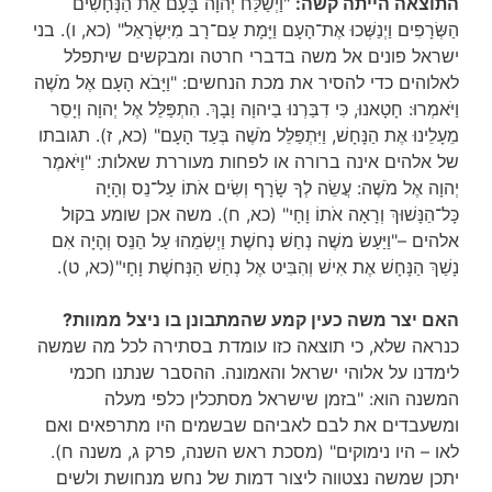
התוצאה הייתה קשה:
"וַיְשַׁלַּח יְהוָה בָּעָם אֵת הַנְּחָשִׁים
הַשְּׂרָפִים וַיְנַשְּׁכוּ אֶת־הָעָם וַיָּמָת עַם־רָב מִיִּשְׂרָאֵל" (כא, ו). בני
ישראל פונים אל משה בדברי חרטה ומבקשים שיתפלל
לאלוהים כדי להסיר את מכת הנחשים: "וַיָּבֹא הָעָם אֶל מֹשֶׁה
וַיֹּאמְרוּ: חָטָאנוּ, כִּי דִבַּרְנוּ בַיהוָה וָבָךְ. הִתְפַּלֵּל אֶל יְהוָה וְיָסֵר
מֵעָלֵינוּ אֶת הַנָּחָשׁ, וַיִּתְפַּלֵּל מֹשֶׁה בְּעַד הָעָם" (כא, ז). תגובתו
של אלהים אינה ברורה או לפחות מעוררת שאלות: "וַיֹּאמֶר
יְהוָה אֶל מֹשֶׁה: עֲשֵׂה לְךָ שָׂרָף וְשִׂים אֹתוֹ עַל־נֵס וְהָיָה
כָּל־הַנָּשׁוּךְ וְרָאָה אֹתוֹ וָחָי" (כא, ח). משה אכן שומע בקול
אלהים –"וַיַּעַשׂ משֶׁה נְחַשׁ נְחשֶׁת וַיְשִׂמֵהוּ עַל הַנֵּס וְהָיָה אִם
נָשַׁךְ הַנָּחָשׁ אֶת אִישׁ וְהִבִּיט אֶל נְחַשׁ הַנְּחשֶׁת וָחָי"(כא, ט).
האם יצר משה כעין קמע שהמתבונן בו ניצל ממוות?
כנראה שלא, כי תוצאה כזו עומדת בסתירה לכל מה שמשה
לימדנו על אלוהי ישראל והאמונה. ההסבר שנתנו חכמי
המשנה הוא: "בזמן שישראל מסתכלין כלפי מעלה
ומשעבדים את לבם לאביהם שבשמים היו מתרפאים ואם
לאו – היו נימוקים" (מסכת ראש השנה, פרק ג, משנה ח).
יתכן שמשה נצטווה ליצור דמות של נחש מנחושת ולשים