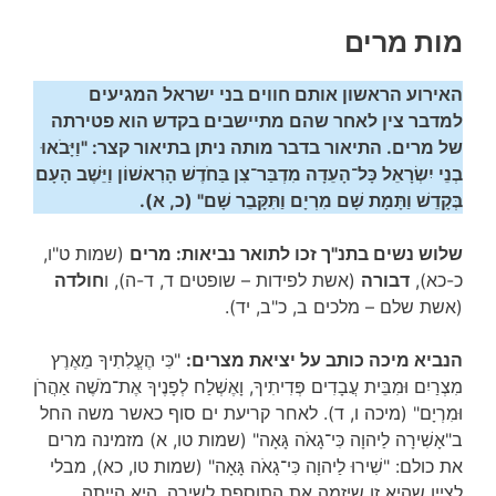
מות מרים
האירוע הראשון אותם חווים בני ישראל המגיעים
למדבר צין לאחר שהם מתיישבים בקדש הוא פטירתה
של מרים. התיאור בדבר מותה ניתן בתיאור קצר: "וַיָּבֹאוּ
בְנֵי יִשְׂרָאֵל כָּל־הָעֵדָה מִדְבַּר־צִן בַּחֹדֶשׁ הָרִאשׁוֹן וַיֵּשֶׁב הָעָם
בְּקָדֵשׁ וַתָּמָת שָׁם מִרְיָם וַתִּקָּבֵר שָׁם" (כ, א).
שלוש נשים בתנ"ך זכו לתואר נביאות: מרים
(שמות ט"ו,
כ-כא),
דבורה
(אשת לפידות – שופטים ד, ד-ה), ו
חולדה
(אשת שלם – מלכים ב, כ"ב, יד).
הנביא מיכה כותב על יציאת מצרים:
"כִּי הֶעֱלִתִיךָ מֵאֶרֶץ
מִצְרַיִם וּמִבֵּית עֲבָדִים פְּדִיתִיךָ, וָאֶשְׁלַח לְפָנֶיךָ אֶת־מֹשֶׁה אַהֲרֹן
וּמִרְיָם" (מיכה ו, ד). לאחר קריעת ים סוף כאשר משה החל
ב"אָשִׁירָה לַיהוָה כִּי־גָאֹה גָּאָה" (שמות טו, א) מזמינה מרים
את כולם: "שִׁירוּ לַיהוָה כִּי־גָאֹה גָּאָה" (שמות טו, כא), מבלי
לציין שהיא זו שיזמה את התוספת לשירה. היא הייתה