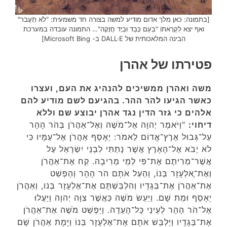
[בתמונה: כאן מלך אדום מודיע למשה בצורה חד משמעית: "לֹא תַעֲבֹר"
ואף יצא לִקְרָאתוֹ "בְּעַם כָּבֵד וּבְיָד חֲזָקָה"… התמונה עובדה במערכת
הבינה המלאכותית של DALL·E ב- Microsoft Bing]
פטירתו של אהרן
משה ואהרן ממשיכים להנהיג את העם, ועצרו
כאשר הגיעו להֹר ההר. בהגיעם לשם מודיע להם
אלהים כי גזר הדין נגד אהרן יבוצע שם וללא
דיחוי:
"וַיֹּאמֶר יְהוָה אֶל־מֹשֶׁה וְאֶל־אַהֲרֹן בְּהֹר הָהָר
עַל־גְּבוּל אֶרֶץ־אֱדוֹם לֵאמֹר: יֵאָסֵף אַהֲרֹן אֶל־עַמָּיו כִּי
לֹא יָבֹא אֶל־הָאָרֶץ אֲשֶׁר נָתַתִּי לִבְנֵי יִשְׂרָאֵל עַל
אֲשֶׁר־מְרִיתֶם אֶת־פִּי לְמֵי מְרִיבָה. קַח אֶת־אַהֲרֹן
וְאֶת־ֶאלְעָזָר בְּנוֹ, וְהַעַל אֹתָם הֹר הָהָר וְהַפְשֵׁט
אֶת־אַהֲרֹן אֶת־בְּגָדָיו וְהִלְבַּשְׁתָּם אֶת־אֶלְעָזָר בְּנו, וְאַהֲרֹן
יֵאָסֵף וּמֵת שָׁם. וַיַּעַשׂ מֹשֶׁה כַּאֲשֶׁר צִוָּה יְהוָה וַיַּעֲלוּ
אֶל־הֹר הָהָר לְעֵינֵי כָּל־הָעֵדָה. וַיַּפְשֵׁט מֹשֶׁה אֶת־אַהֲרֹן
אֶת־בְּגָדָיו וַיַּלְבֵּשׁ אֹתָם אֶת־אֶלְעָזָר בְּנוֹ וַיָּמָת אַהֲרֹן שָׁם