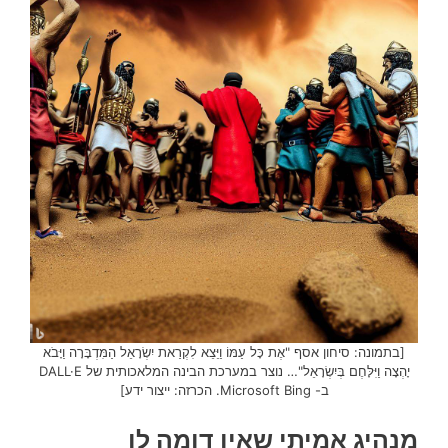
[בתמונה: סיחון אסף "אֶת כָּל עַמּוֹ וַיֵּצֵא לִקְרַאת יִשְׂרָאֵל הַמִּדְבָּרָה וַיָּבֹא
יָהְצָה וַיִּלָּחֶם בְּיִשְׂרָאֵל"… נוצר במערכת הבינה המלאכותית של DALL·E
ב- Microsoft Bing. הכרזה: ייצור ידע]
מנהיג אמיתי שאין דומה לו