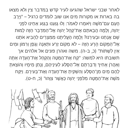
לאחר שבני ישראל שהגיעו לעיר קדש במדבר צין ולא מצאו
בה בארות או מקורות מים אנו שוב לומדים כרגיל – "וַיָּרֶב
הָעָם עִם־מֹשֶׁה וַיֹּאמְרוּ לֵאמֹר: וְלוּ גָוַעְנוּ בִּגְוַע אַחֵינוּ לִפְנֵי
יְהוָה, וְלָמָה הֲבֵאתֶם אֶת־קְהַל יְהוָה אֶל־הַמִּדְבָּר הַזֶּה לָמוּת
שָׁם אֲנַחְנוּ וּבְעִירֵנוּ? וְלָמָה הֶעֱלִיתֻנוּ מִמִּצְרַיִם לְהָבִיא אֹתָנוּ
אֶל־הַמָּקוֹם הָרָע הַזֶּה – לֹא מְקוֹם זֶרַע וּתְאֵנָה וְגֶפֶן וְרִמּוֹן וּמַיִם
אַיִן לִשְׁתּוֹת" (כ, ב-ה). משה ואהרן פונים אל אלהים אך
תשובתו היא למשה: "קַח אֶת־הַמַּטֶּה וְהַקְהֵל אֶת־הָעֵדָה אַתָּה
וְאַהֲרֹן אָחִיךָ וְדִבַּרְתֶּם אֶל־הַסֶּלַע לְעֵינֵיהֶם, וְנָתַן מֵימָיו וְהוֹצֵאתָ
לָהֶם מַיִם מִן־הַסֶּלַע וְהִשְׁקִיתָ אֶת־הָעֵדָה וְאֶת־בְּעִירָם. וַיִּקַּח
מֹשֶׁה אֶת־הַמַּטֶּה מִלִּפְנֵי יְהוָה כַּאֲשֶׁר צִוָּהוּ" (כ, ח-ט).