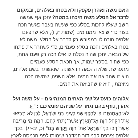
האם משה ואהרן פקפקו ולא בטחו באלהים, ובמקום
לדבר אל הסלע משה היכהו במטה?
יתכן אף שמשה
חשב שעליו להכות בסלע כפי שעשה בעבר כאשר הכה
בצור כדי שיצאו ממנו מים (שמות יז, ו), אלא שהפעם
אלהים הורה לו במפורש רק לדבר אל הסלע. משה לא
בטח באלהים והכה בסלע פעמיים, כדי לשחרר את פתחו
של הבאר. יתכן שהיה נסלח לו אילו הכה רק פעם אחת,
כפי שהיה בספר שמות, אך הכאת הסלע פעמיים
מתפרשת שלא ההכאה הראשונה, שנעשתה בשם אלהים,
היא זו שהביאה את המים, אלא השניה, שמשה הכה
מיוזמתו, היא זו שהביאה את המים.
אלוהים כועס על שני האחים המנהיגים – על משה ועל
אהרן, נוזף בהם וגוזר על שניהם עונש כבד:
"יַעַן
לֹא־הֶאֱמַנְתֶּם בִּי לְהַקְדִּישֵׁנִי לְעֵינֵי בְּנֵי יִשְׂרָאֵל, לָכֵן לֹא תָבִיאוּ
אֶת־הַקָּהָל הַזֶּה אֶל־הָאָרֶץ אֲשֶׁר־נָתַתִּי לָהֶם. הֵמָּה מֵי מְרִיבָה
אֲשֶׁר־רָבוּ בְנֵי־יִשְׂרָאֵל אֶת־יְהוָה וַיִּקָּדֵשׁ בָּם" (כ, יב-יג). בכך
אלהים צירפם לבני דור המדבר שימותו לפני הכניסה לארץ