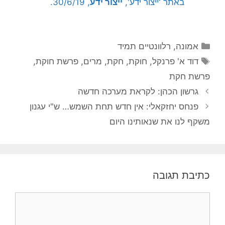
באתר 'ייצור ידע',
ייצור ידע
, 30/6/19.
קטגוריות
אמונה
,
רלוונטיים תמיד
תגיות
דוד א' פרנקל
,
חוקת
,
חקת
,
מרים
,
פרשת חוקת
,
פרשת חקת
גרשון הכהן: לקראת מערכה חדשה
פנחס יחזקאלי: אין חדש תחת השמש… ש"י עגנון
משקף לנו את שנאותינו היום
כתיבת תגובה
תגובה