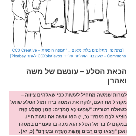
[בתמונה: מתלוננים בלתי נלאים… "תמונה חופשית – CC0 Creative
Commons – שעוצבה והועלתה על ידי CCXpistiavos לאתר Pixabay]
הכאת הסלע – עונשם של משה
ואהרן
למרות שמשה מתחיל לעשות כפי שאלהים ציווה –
מקהיל את העם, לוקח את המטה בידו ומול הסלע שואל
כשאלה רטורית: "שִׁמְעוּ־נָא הַמֹּרִים: הֲמִן־הַסֶּלַע הַזֶּה
נוֹצִיא לָכֶם מָיִם?" (כ, י) הוא עושה את טעות חייו.
במקום לדבר אל הסלע הוא מכה בו פעמיים במטהו
ואכן "וַיֵּצְאוּ מַיִם רַבִּים וַתֵּשְׁתְּ הָעֵדָה וּבְעִירָם" (כ, יא).