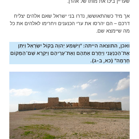
שעדיין ביכו את מותו של אהרן.
אך מיד כשהתאוששו, נדרו בני ישראל שאם אלהים יצליח
דרכם – הם יהרסו את ערי הכנענים ויחרימו לאלהים את כל
מה שיימצא שם.
ואכן, התוצאה הייתה: "וַיִּשְׁמַע יְהוָה בְּקוֹל יִשְׂרָאֵל וַיִּתֵּן
אֶת־הַכְּנַעֲנִי וַיַּחֲרֵם אֶתְהֶם וְאֶת־עָרֵיהֶם וַיִּקְרָא שֵׁם־הַמָּקוֹם
חָרְמָה" (כא, ב-ג).