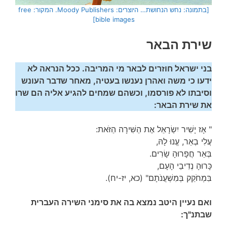
[בתמונה: נחש הנחושת… היוצרים: Moody Publishers. המקור: free
bible images]
שירת הבאר
בני ישראל חוזרים לבאר מי המריבה. ככל הנראה לא
ידעו כי משה ואהרן נענשו בעטיה, מאחר שדבר העונש
וסיבתו לא פורסמו, וכשהם שמחים להגיע אליה הם שרו
את שירת הבאר:
" אָז יָשִׁיר יִשְׂרָאֵל אֶת הַשִּׁירָה הַזֹּאת:
עֲלִי בְאֵר, עֱנוּ לָהּ,
בְּאֵר חֲפָרוּהָ שָׂרִים.
כָּרוּהָ נְדִיבֵי הָעָם,
בִּמְחֹקֵק בְּמִשְׁעֲנֹתָם" (כא, יז-יח).
ואם נעיין היטב נמצא בה את סימני השירה העברית
שבתנ"ך: