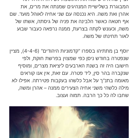
המבוגרת בשלישיית המנהיגים שמנתה את מרים, את
אהרן ואת משה. היא נכנסה עם שני אחיה לאוהל מועד. שם
אף חטאה כאשר הלבינה את פניה של גיסתה, אשתו של
משה, וכעונש לקתה בצרעת, ממנה נרפאה כעבור שבוע
לאור תחינתו של משה.
יוסף בן מתתיהו בספרו "קדמוניות היהודים" (4-4-6), מציין
שנפטרה בחודש ניסן כפי שמצוין בפרשת חוקת, ולפי
חישובו היה זה בשנת הארבעים ליציאת מצרים, ומוסיף
שנקברה בהר סין, ליד פטרה. עם זאת, אין אנו קוראים
מאומה בתנ"ך על אבל כלשהו בעקבות פטירתה. אפילו לא
מילה כלשהי משני אחיה הצעירים ממנה – אהרן ומשה,
שחבו לה כל כך הרבה. תמוה ועצוב.