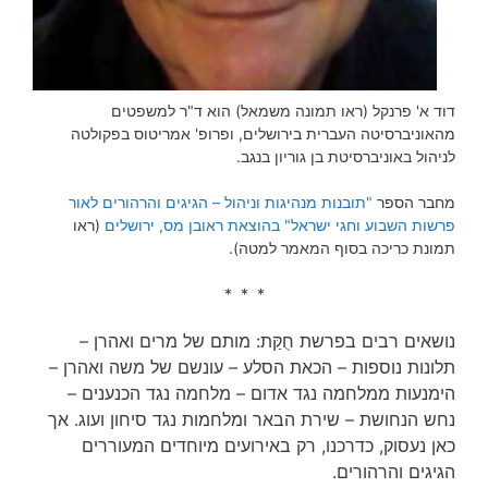
דוד א' פרנקל (ראו תמונה משמאל) הוא ד"ר למשפטים
מהאוניברסיטה העברית בירושלים, ופרופ' אמריטוס בפקולטה
לניהול באוניברסיטת בן גוריון בנגב.
מחבר הספר
"תובנות מנהיגות וניהול – הגיגים והרהורים לאור
פרשות השבוע וחגי ישראל" בהוצאת ראובן מס, ירושלים
(ראו
תמונת כריכה בסוף המאמר למטה).
* * *
נושאים רבים בפרשת חֻקַּת: מותם של מרים ואהרן –
תלונות נוספות – הכאת הסלע – עונשם של משה ואהרן –
הימנעות ממלחמה נגד אדום – מלחמה נגד הכנענים –
נחש הנחושת – שירת הבאר ומלחמות נגד סיחון ועוג. אך
כאן נעסוק, כדרכנו, רק באירועים מיוחדים המעוררים
הגיגים והרהורים.