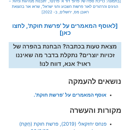
[בתמונה: כריכת ספרו של פרופ' דוד א' פרנקל, 'תובנות מנהיגות וניהול –
הגיגים והרהורים לאור פרשות השבוע וחגי ישראל', שראו אור בהוצאת
ראובן מס, ירושלים, ב- 2022]
[לאוסף המאמרים על 'פרשת חוקת', לחצו
כאן]
מצאת טעות בכתבה? הבחנת בהפרה של
זכויות יוצרים? נתקלת בדבר מה שאיננו
ראוי? אנא, דווח לנו!
נושאים להעמקה
אוסף המאמרים על 'פרשת חוקת'.
מקורות והעשרה
פנחס יחזקאלי (2019), פרשת חוקת (חֻקַּת)