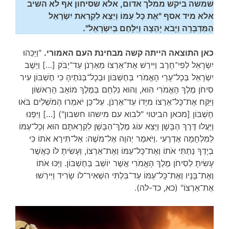
שמשה ביקש ממלך אדום, אלא שסיחון אף לא השיב
אלא מיד אסף "אֶת כָּל עַמּוֹ וַיֵּצֵא לִקְרַאת יִשְׂרָאֵל
הַמִּדְבָּרָה וַיָּבֹא יָהְצָה וַיִּלָּחֶם בְּיִשְׂרָאֵל".
כאן התוצאה הייתה קשה מבחינת העם האמורי.
"וַיַּכֵּהוּ
יִשְׂרָאֵל לְפִי־חָרֶב וַיִּירַשׁ אֶת־אַרְצוֹ מֵאַרְנֹן עַד־יַבֹּק […] וַיֵּשֶׁב
יִשְׂרָאֵל בְּכָל־עָרֵי הָאֱמֹרִי בְּחֶשְׁבּוֹן וּבְכָל־בְּנֹתֶיהָ כִּי חֶשְׁבּוֹן עִיר
סִיחֹן מֶלֶךְ הָאֱמֹרִי הִוא, וְהוּא נִלְחַם בְּמֶלֶךְ מוֹאָב הָרִאשׁוֹן
וַיִּקַּח אֶת־כָּל־אַרְצוֹ מִיָּדוֹ עַד־אַרְנֹן. עַל־כֵּן יֹאמְרוּ הַמֹּשְׁלִים בֹּאוּ
חֶשְׁבּוֹן [מכאן הביטוי "לבוא עם מישהו חשבון") […] וַיִּפְנוּּ
וַיַּעֲלוּ דֶּרֶךְ הַבָּשָׁן וַיֵּצֵא עוֹג מֶלֶךְ־הַבָּשָׁן לִקְרָאתָם הוּא וְכָל־עַמּוֹ
לַמִּלְחָמָה אֶדְרֶעִי .וַיֹּאמֶר יְהוָה אֶל־מֹשֶׁה: אַל־תִּירָא אֹתוֹ כִּי
בְיָדְךָ נָתַתִּי אֹתוֹ וְאֶת־כָּל־עַמּוֹ וְאֶת־אַרְצוֹ, וְעָשִׂיתָ לּוֹ כַּאֲשֶׁר
עָשִׂיתָ לְסִיחֹן מֶלֶךְ הָאֱמֹרִי אֲשֶׁר יוֹשֵׁב בְּחֶשְׁבּוֹן. וַיַּכּוּ אֹתוֹ
וְאֶת־בָּנָיו וְאֶת־כָּל־עַמּוֹ עַד־בִּלְתִּי הִשְׁאִיר־לוֹ שָׂרִיד וַיִּירְשׁוּ
אֶת־אַרְצוֹ" (כא, כד-לה).