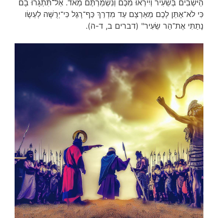
הַיֹּשְׁבִים בְּשֵׂעִיר וְיִירְאוּ מִכֶּם וְנִשְׁמַרְתֶּם מְאֹד. אַל־תִּתְגָּרוּ בָם
כִּי לֹא־אֶתֵּן לָכֶם מֵאַרְצָם עַד מִדְרַךְ כַּף־רָגֶל כִּי־יְרֻשָּׁה לְעֵשָׂו
נָתַתִּי אֶת־הַר שֵׂעִיר" (דברים ב, ד-ה).