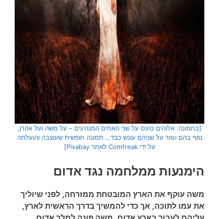
[בתמונה: אלוהים כועס על שני האחים המנהיגים – על משה ועל אהרן,
נוזף בהם וגוזר על שניהם עונש כבד… תמונה חופשית שעוצבה והועלתה
על ידי Comfreak לאתר Pixabay]
הימנעות ממלחמה נגד אדום
משה עוקף את הארץ המובטחת ממזרחה, לפני שיוליך
את עמו לתוכה, אך כדי להמשיך בדרך הראשית לארץ,
עליהם לעבור בארץ אדום. משה פונה למלך אדום