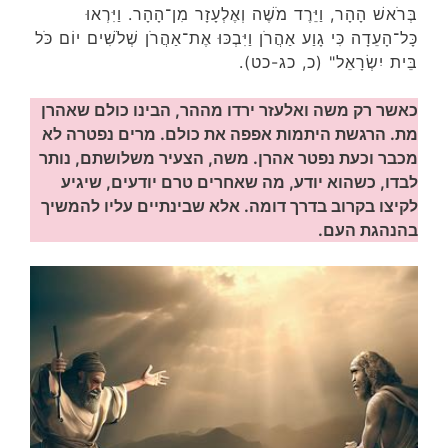
בְּרֹאשׁ הָהָר, וַיֵּרֶד מֹשֶׁה וְאֶלְעָזָר מִן־הָהָר. וַיִּרְאוּ
כָּל־הָעֵדָה כִּי גָוַע אַהֲרֹן וַיִּבְכּוּ אֶת־אַהֲרֹן שְׁלֹשִׁים יוֹם כֹּל
בֵּית יִשְׂרָאֵל" (כ, כג-כט).
כאשר רק משה ואלעזר ירדו מההר, הבינו כולם שאהרן
מת. הרגשת היתמות אפפה את כולם. מרים נפטרה לא
מכבר וכעת נפטר אהרן. משה, הצעיר משלושתם, נותר
לבדו, כשהוא יודע, מה שאחרים טרם יודעים, שיגיע
לקיצו בקרוב בדרך דומה. אלא שבינתיים עליו להמשיך
בהנהגת העם.