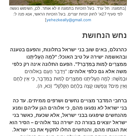
[בתמונה: תל ערד. בעל הזכויות בתמונה זו לא אותר. לכן, השימוש נעשה
לפי סעיף 27א' לחוק זכויות יוצרים. בעל הזכויות הראשי, אנא פנה ל:
]
yehezkeally@gmail.com
נחש הנחושת
כהרגלם, באים שוב בני ישראל בתלונות, והפעם בטענה
ובהאשמה ישירה על טיב האוכל: "לָמָה הֶעֱלִיתֻנוּ
מִמִּצְרַיִם לָמוּת בַּמִּדְבָּר?". הפעם התלונה אינה רק כלפי
משה אלא גם כלפי אלוהים:
"וַיְדַבֵּר הָעָם בֵּאלֹוהִים
וּבְמֹשֶׁה: לָמָה הֶעֱלִיתֻנוּ מִמִּצְרַיִם לָמוּת בַּמִּדְבָּר, כִּי אֵין לֶחֶם
וְאֵין מַיִם? וְנַפְשֵׁנוּ קָצָה בַּלֶּחֶם הַקְּלֹקֵל" (כא, ה).
ברחבי המדבר מצויים נחשים ושרפים ממיתים. עד כה
בני ישראל לא נפגעו מהם, כי אלוהים הגן עליהם ומנע
מהנחשים שיפגעו בבני ישראל, אלא שכעת, כאשר בני
ישראל יוצאים בצורה כה ישירה נגד אלוהים – הסיר הוא
את הגנתו מהם, והנחשים החלו לתקוף את בני ישראל.