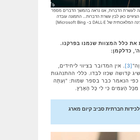
ה לעשרת הדברות, אנו נראה בהמשך הדברים מספר
הציוויים כאן לבין עשרת הדברות… התמונה עובדה
ית של DALL·E ב- Microsoft Bing]
 את כלל המצוות שנמנו בפרקנו.
', כדלקמן:
וָה"
[3]
. אין המדובר בציווי ליחידים,
שיג קדושה שכזו לבדו. כללי ההתנהגות
י הנאמר כבר בספר שמות: "וְעַתָּה
 מִכָּל הָעַמִּים כִּי לִי כָּל הָאָרֶץ.
, רוצה לומר שרק לכידות חברתית סביב קיום מארג 