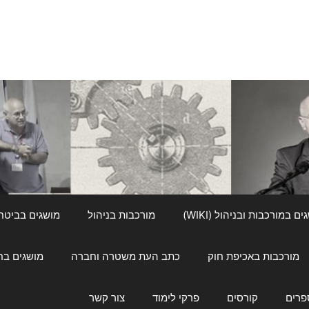
ם במורכבות ובניהול (WIKI)
מורכבות בניהול
מושגים בביטחון ל
מורכבות באכיפת חוק
כתב העת משטרה וחברה
מושגים בחינוך
פרים
קורסים
פרקי לימוד
צור קשר