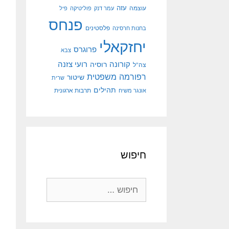
עוצמה
עזה
עמר דנק
פוליטיקה
פיל
פנחס
פלסטינים
בחנות חרסינה
יחזקאלי
פרוגרס
צבא
קורונה
רועי צזנה
רוסיה
צה"ל
רפורמה משפטית
שיטור
שרית
תהילים
אונגר משיח
תרבות ארגונית
חיפוש
חיפוש: