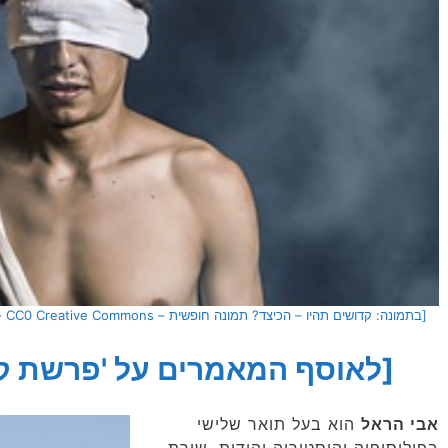
[בתמונה: קדושים תהיו – הכיצד? תמונה חופשית – CC0 Creative Commons – שעוצבה והועלתה על ידי Pexels לאתר Pixabay]
[לאוסף המאמרים על 'פרשת קדו
אבי הראל
הוא בעל תואר שלישי