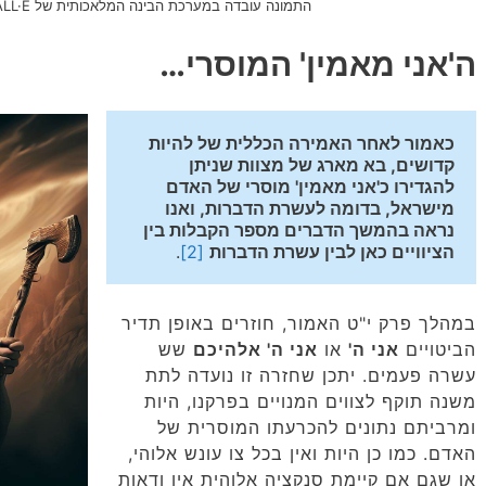
התמונה עובדה במערכת הבינה המלאכותית של DALL·E ב- Microsoft Bing]
ה'אני מאמין' המוסרי…
כאמור לאחר האמירה הכללית של להיות 
קדושים, בא מארג של מצוות שניתן 
להגדירו כ'אני מאמין' מוסרי של האדם 
מישראל, בדומה לעשרת הדברות, ואנו 
נראה בהמשך הדברים מספר הקבלות בין 
הציוויים כאן לבין עשרת הדברות
[2]
.
במהלך פרק י"ט האמור, חוזרים באופן תדיר
הביטויים
אני ה'
או
אני ה' אלהיכם
שש
עשרה פעמים. יתכן שחזרה זו נועדה לתת
משנה תוקף לצווים המנויים בפרקנו, היות
ומרביתם נתונים להכרעתו המוסרית של
האדם. כמו כן היות ואין בכל צו עונש אלוהי,
או שגם אם קיימת סנקציה אלוהית אין ודאות