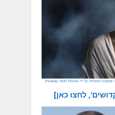
שים', לחצו כאן]