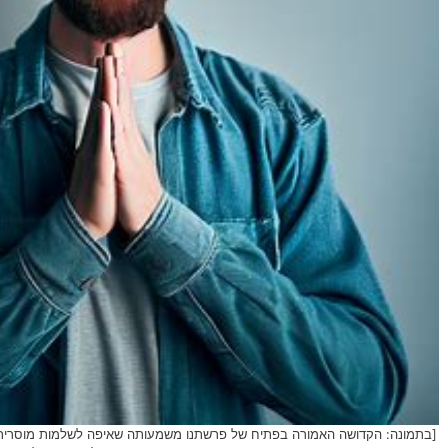
[בתמונה: הקדושה האמורה בפתיח של פרשתנו משמעותה שאיפה לשלמות מוסרית