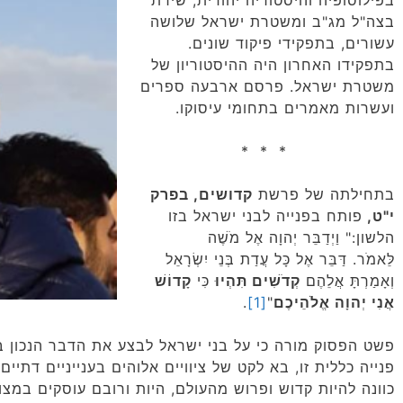
בפילוסופיה והיסטוריה יהודית, שירת
בצה"ל מג"ב ומשטרת ישראל שלושה
עשורים, בתפקידי פיקוד שונים.
בתפקידו האחרון היה ההיסטוריון של
משטרת ישראל. פרסם ארבעה ספרים
ועשרות מאמרים בתחומי עיסוקו.
* * *
בתחילתה של פרשת
קדושים, בפרק
י"ט,
פותח בפנייה לבני ישראל בזו
הלשון:" וַיְדַבֵּר יְהוָה אֶל מֹשֶׁה
לֵּאמֹר. דַּבֵּר אֶל כָּל עֲדַת בְּנֵי יִשְׂרָאֵל
וְאָמַרְתָּ אֲלֵהֶם
קְדֹשִׁים תִּהְיוּ
כִּי
קָדוֹשׁ
אֲנִי יְהוָה אֱלֹהֵיכֶם
"
[1]
.
פשט הפסוק מורה כי על בני ישראל לבצע את הדבר הנכון ב
פנייה כללית זו, בא לקט של ציוויים אלוהים בענייניים דתיים
כוונה להיות קדוש ופרוש מהעולם, היות ורובם עוסקים במצו