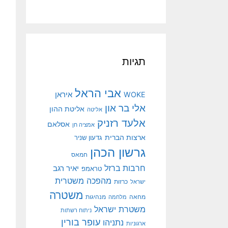
תגיות
אבי הראל
איראן
WOKE
אלי בר און
אליטת ההון
אליטה
אלעד רזניק
אסלאם
אמציה חן
ארצות הברית
גדעון שניר
גרשון הכהן
חמאס
חרבות ברזל
יאיר רגב
טראמפ
מהפכה משטרית
ישראל
כרזות
משטרה
מנהיגות
מחאה
מלחמה
משטרת ישראל
ניתוח רשתות
עופר בורין
נתניהו
ארגוניות