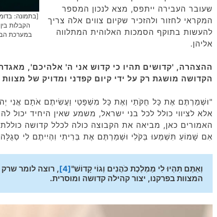
שעובר העבירה ייתפס, מצא לנכון המספר
[בתמונה: בדומ
המקראי לחזור ולהזכיר שקיום צווים אלה צריך
הקבלות בין 
להעשות בתוקף הסמכות האלוהית המתלווה
במערכת הבינה המלאכות
אליהן.
ההצהרה, 'קדושים תהיו כי קדוש אני ה' אלהיכם', מאגדת
הקדושה מושגת רק על ידי קיום קפדני ומדויק של מצוות ה
"וּשְׁמַרְתֶּם אֶת כָּל חֻקֹּתַי וְאֶת כָּל מִשְׁפָּטַי וַעֲשִׂיתֶם אֹתָם אֲנִי יְה
אלא לציווי כולל לכל בני ישראל, משמע שאין היחיד יכול לה
האמורים כאן, מביאה את הקבוצה כולה לכלל קדושה כוללת כפ
אִם שָׁמוֹעַ תִּשְׁמְעוּ בְּקֹלִי וּשְׁמַרְתֶּם אֶת בְּרִיתִי וִהְיִיתֶם לִי סְגֻלָּה
וְאַתֶּם תִּהְיוּ לִי מַמְלֶכֶת כֹּהֲנִים וְגוֹי קָדוֹשׁ"
[4]
המצוות בפרקנו, יצור קהילה קדושה ומוסרית.