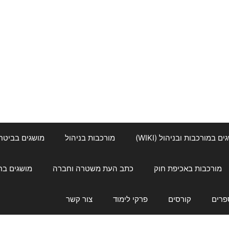
ם במורכבות ובניהול (WIKI)
מורכבות בניהול
מושגים בביטחון ל
מורכבות באכיפת חוק
כתב העת משטרה וחברה
מושגים בחינוך
פרים
קורסים
פרקי לימוד
צור קשר