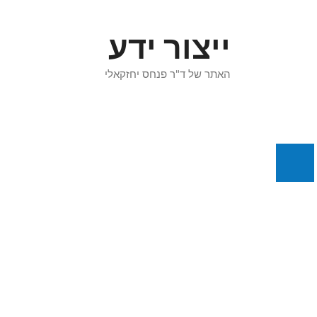
דלג
תוכן
ייצור ידע
האתר של ד"ר פנחס יחזקאלי