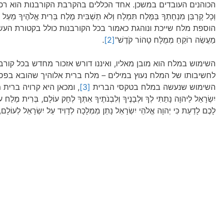
הכוהנים העובדים במשכן. אחד הכללים בהקרבת הקורבנות הוא רכי
וְכָל קָרְבַּן מִנְחָתְךָ בַּמֶּלַח תִּמְלָח וְלֹא תַשְׁבִּית מֶלַח בְּרִית אֱלֹהֶיךָ מֵעַל מ
הוספת מלח שייכת ונוהגת כאמור בכל הקורבנות כולל בקטורת העשויה צמח
מַעֲשֵׂה רוֹקֵחַ מְמֻלָּח טָהוֹר קֹדֶשׁ"
[2]
.
השימוש במלח הוא מובן מאליו, ואיננו דורש אזכור מחדש בכל קורב
לחשיבותו של המלח נעוץ במילים – מלח ברית אלוהיך שהובא בפסוק 
השימוש שנעשה במלח בטקסי הברית
[3]
, ומכאן היא קרויה ברית מלח:" כ
יִשְׂרָאֵל לַיהוָה נָתַתִּי לְךָ וּלְבָנֶיךָ וְלִבְנֹתֶיךָ אִתְּךָ לְחָק עוֹלָם, בְּרִית מֶלַח ע
לָכֶם לָדַעַת כִּי יְהוָה אֱלֹהֵי יִשְׂרָאֵל נָתַן מַמְלָכָה לְדָוִיד עַל יִשְׂרָאֵל לְעוֹלָם,