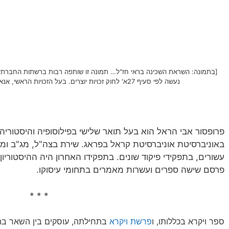
[בתמונה: השראת השכינה בראי חז"ל… תמונה זו שותפה רבות ברשתות החברתיות;
נעשה לפי סעיף 27א' לחוק זכויות יוצרים. בעל הזכויות הראשי, אנא פנה ל: yehezkeally@gmail.com]
פרופסור אבי הראל הוא בעל תואר שלישי בפילוסופיה והיסטוריה 
באוניברסיטת אוניברסיטת קראל בפראג. שירת בצה"ל, מג"ב ו
עשורים, בתפקידי פיקוד שונים. בתפקידו האחרון היה ההיסטוריו
פרסם שישה ספרים ועשרות מאמרים בתחומי עיסוקו.
* * *
ספר ויקרא בכללותו, ו
פרשת ויקרא
בתחילתה, עוסקים בין השאר בהל