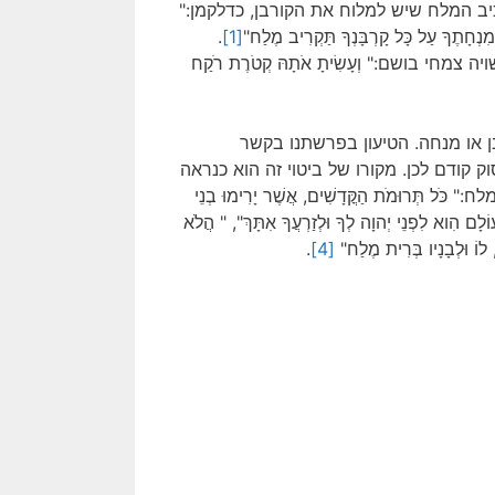
ב המלח שיש למלוח את הקורבן, כדלקמן:"
ִנְחָתֶךָ עַל כָּל קָרְבָּנְךָ תַּקְרִיב מֶלַח"
[1]
.
י בושם:" וְעָשִׂיתָ אֹתָהּ קְטֹרֶת רֹקַח
ן או מנחה. הטיעון בפרשתנו בקשר
קודם לכן. מקורו של ביטוי זה הוא כנראה
ֹּל תְּרוּמֹת הַקֳּדָשִׁים, אֲשֶׁר יָרִימוּ בְנֵי
וֹלָם הִוא לִפְנֵי יְהוָה לְךָ וּלְזַרְעֲךָ אִתָּךְ", " הֲלֹא
 לוֹ וּלְבָנָיו בְּרִית מֶלַח"
[4]
.