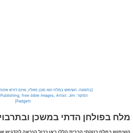
[בתמונה: השימוש במלח הוא מובן מאליו, ואיננו דורש אזכ
המקור: ishing, free bible images, Artist: Jim
Padgett]
מלח בפולחן הדתי במשכן ובתרבוי
השימוש במלח בטקסי הברית הללו באו ככול הנראה להדגיש א