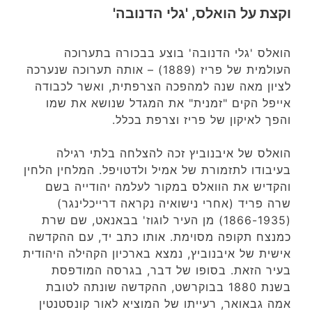
וקצת על הואלס, 'גלי הדנובה'
הואלס 'גלי הדנובה' בוצע בבכורה בתערוכה
העולמית של פריז (1889) – אותה תערוכה שנערכה
לציון מאה שנה למהפכה הצרפתית, ואשר לכבודה
אייפל הקים "זמנית" את המגדל שנושא את שמו
והפך לאיקון של פריז וצרפת בכלל.
הואלס של איבנוביץ זכה להצלחה בלתי רגילה
בעיבודו לתזמורת של אמיל ולדטויפל. המלחין הלחין
והקדיש את הוואלס במקור לעלמה יהודייה בשם
שרה פריד (אחרי נישואיה נקראה דרייכלינגר)
(1866-1935) מן העיר לוגוז' בבאנאט, שם שרת
כמנצח תקופה מסוימת. אותו כתב יד, עם ההקדשה
אישית של איבנוביץ, נמצא בארכיון הקהילה היהודית
בעיר הזאת. בסופו של דבר, בגרסה המודפסת
בשנת 1880 בבוקרשט, ההקדשה שונתה לטובת
אמה גבאואר, רעייתו של המוציא לאור קונסטנטין