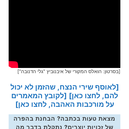
[בסרטון: הואלס המקורי של איבנוביץ "גלי הדנובה"]
[לאוסף שירי הנצח, שהזמן לא יכול
להם, לחצו כאן]
[לקובץ המאמרים
על מורכבות האהבה, לחצו כאן]
מצאת טעות בכתבה? הבחנת בהפרה
של זכויות יוצרים? נתקלת בדבר מה