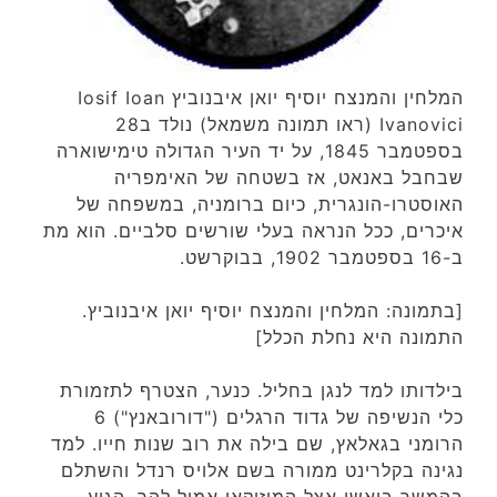
המלחין והמנצח יוסיף יואן איבנוביץ Iosif Ioan
Ivanovici (ראו תמונה משמאל) נולד ב28
בספטמבר 1845, על יד העיר הגדולה טימישוארה
שבחבל באנאט, אז בשטחה של האימפריה
האוסטרו-הונגרית, כיום ברומניה, במשפחה של
איכרים, ככל הנראה בעלי שורשים סלביים. הוא מת
ב-16 בספטמבר 1902, בבוקרשט.
[בתמונה: המלחין והמנצח יוסיף יואן איבנוביץ.
התמונה היא נחלת הכלל]
בילדותו למד לנגן בחליל. כנער, הצטרף לתזמורת
כלי הנשיפה של גדוד הרגלים ("דורובאנץ") 6
הרומני בגאלאץ, שם בילה את רוב שנות חייו. למד
נגינה בקלרינט ממורה בשם אלויס רנדל והשתלם
בהמשך ביאשי אצל המוזיקאי אמיל להר. הגיע