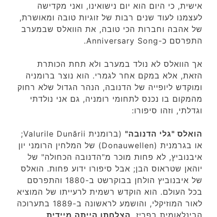
אישית, כי היום הוא יום נישואינו, ואני מקדישה
לעצמנו לעוד שנים רבות של זוגיות טובה ומאושרת,
של אהבה וחברות הכי טובה, את הוואלס שבמערב
התפרסם כ-Anniversary Song.
אך הוואלס לא נולד במערב ולא תחת הכותרת
הזאת, אלא במקם אחר לגמרי. הוא נוצר ברומניה
ומוקדש ליופייה של הדנובה, הנהר הגדול שלא רחוק
מהמקום בו נכנס לתחומי רומניה, גם אני נולדתי
וגדלתי, וזהו סיפורו:
הואלס "גלי הדנובה"
(ברומנית Valurile Dunării;
או בגרמנית (Donauwellen) של המלחין הרומני יון
איבנוביץ, לא פחות מוכר מ"הדנובה הכחולה" של
יוהאן שטראוס הבן; אבל סיפורו ידוע פחות. הואלס
של איבנוביץ הולחן בבוקרשט ב-1880 והתפרסם
בכל העולם. הוא הוקדש רשמית לרעייתו של המוציא
לאור המוזיקלי, והושמע לראשונה ב-1889 בתערוכה
הבינלאומית בפריז.
הצלחתו הייתה מיידית