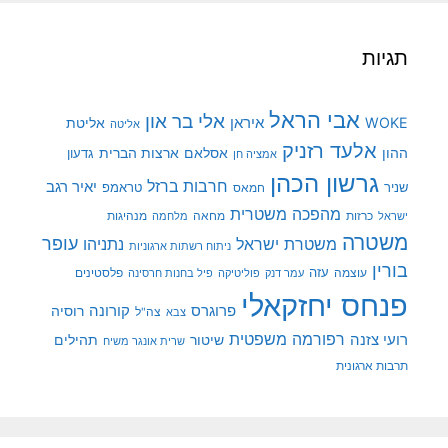
תגיות
אבי הראל
אלי בר און
איראן
WOKE
אליטת
אליטה
אלעד רזניק
ההון
אסלאם
ארצות הברית
גדעון
אמציה חן
גרשון הכהן
חרבות ברזל
יאיר רגב
שניר
טראמפ
חמאס
מהפכה משטרית
מנהיגות
ישראל
כרזות
מחאה
מלחמה
משטרה
עופר
משטרת ישראל
נתניהו
ניתוח רשתות ארגוניות
בורין
עוצמה
עזה
פלסטינים
עמר דנק
פוליטיקה
פיל בחנות חרסינה
פנחס יחזקאלי
קורונה
פרוגרס
רוסיה
צה"ל
צבא
רפורמה משפטית
רועי צזנה
שיטור
תהילים
שרית אונגר משיח
תרבות ארגונית