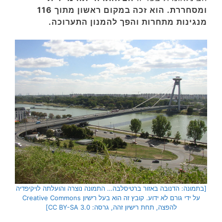
ומסחררת. הוא זכה במקום ראשון מתוך 116
מנגינות מתחרות והפך להמנון התערוכה.
[בתמונה: הדנובה באזור ברטיסלבה… התמונה נוצרה והועלתה לויקיפדיה
על ידי גורם לא ידוע. קובץ זה הוא בעל רישיון Creative Commons
להפצה, תחת רישיון זהה, גרסה: CC BY-SA 3.0]