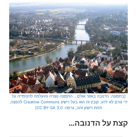
[בתמונה: הדנובה באזור אולם… התמונה נוצרה והועלתה לויקיפדיה על
ידי גורם לא ידוע. קובץ זה הוא בעל רישיון Creative Commons להפצה,
תחת רישיון זהה, גרסה: CC BY-SA 3.0]
קצת על הדנובה…