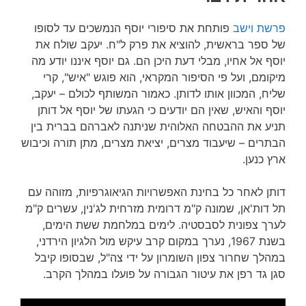
פרשת וישב
פותחת את סיפורי יוסף הנמשכים עד לסופו
של ספר בראשית, להוציא את פרק ל"ח. יעקב שולח את
יוסף אל אחיו, מבלי דעת היכן הם. גם יוסף איננו יודע מה
מיקומם, ועל פי הסיפור המקראי, הוא פוגש "איש", קרי
שליח, המכוון אותו לדותן. כאמור המשותף לכולם – יעקב,
יוסף והאיש, שאין הם יודעים כי הגעתו של יוסף אל דותן
תניע את ההבטחה האלוהית שניתנה לאברהם בברית בין
הבתרים – שיעבוד מצרים, יציאת מצרים, מתן תורה וכיבוש
ארץ כנען.
דותן לאחר כל בחינת האפשרויות הגיאוגרפיות, מזוהה עם
תל דות'אן, שמונה ק"מ דרומית מזרחית לג'נין, עשרים ק"מ
לערך צפונית לסבסטיה. לימים במלחמת ששת הימים,
בשנת 1967, נערך במקום קרב עיקש מול הלגיון הירדני,
במהלך שחרור צפון השומרון על ידי צה"ל, שבסופו קיבל
סגן גד רפן את עיטור הגבורה על פועלו במהלך הקרב.