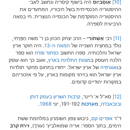
[10]
אֵוסֵביוס
היה בישוף קיסריה ונחשב לאבי
ההיסטוריה הכנסייתית בשל חיבוריו, המתעדים את
ההיסטוריה המוקדמת של הכנסייה הנוצרית. חי במאה
הרביעית לספירה.
[11]
רבי
אֶשְׁתוֹרִי
– הרב יצחק הכהן בן ר' משה הַפַּרְחִי,
נולד במחצית השנייה של
המאה ה-13
. היה חוקר ארץ
ישראל והלכותיה. ספרו החשוב
כפתור ופרח
הוא ספר
הלכה העוסק ב
מצוות התלויות בארץ
, ואגב כך הוא עוסק
ב
גאוגרפיה
של ארץ ישראל. ייחודו בתחום מחקר תולדות
ארץ ישראל הוא בזיהוי מקומות בארץ, על פי אזכוריהם
במקורות יהודיים קדומים.
[12]
סא"ל א' ריינר, ‏
קרבות השריון בעמק דותן
ובזבאבדה
,
מערכות
191-192, יוני
1968
.
ד"ר
אפרים קם
, כיבוש צפון השומרון במלחמת ששת
הימים, בתוך הספר: אריה שמואלביץ' (עורך),
זירת קרב