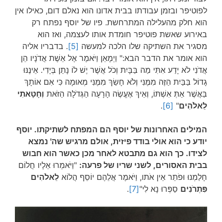
לפוטיפר ובזמן עבודתו בבית אדונו הוא נאלם דום, כאילו אין
הוא חלק מהעלילה המתרחשת. פיו של יוסף נפתח רק
באירוע שאשת פוטיפר חומדת אותו לעצמה, ואז הוא
מסגיר את השתיקה שלו הלכה למעשה
[5]
. בדבריו אליה
הוא אומר את הדבר הבא:" וַיְמָאֵן וַיֹּאמֶר אֶל אֵשֶׁת אֲדֹנָיו הֵן
אֲדֹנִי לֹא יָדַע אִתִּי מַה בַּבָּיִת וְכֹל אֲשֶׁר יֶשׁ לוֹ נָתַן בְּיָדִי. אֵינֶנּוּ
גָדוֹל בַּבַּיִת הַזֶּה מִמֶּנִּי וְלֹא חָשַׂךְ מִמֶּנִּי מְאוּמָה כִּי אִם אוֹתָךְ
בַּאֲשֶׁר אַתְּ אִשְׁתּוֹ, וְאֵיךְ אֶעֱשֶׂה הָרָעָה הַגְּדֹלָה הַזֹּאת
וְחָטָאתִי
לֵאלֹהִים
"
[6]
.
המילים האחרונות של יוסף הם המפתח לשתיקתו. יוסף
יודע כי הוא אולי בודד פיזית, אולם מרגיש שה' נמצא
לצידו. כך הוא גם מתבטא לאחר מכן כאשר הוא חבוש
בבית האסורים, לשני שריו של פרעה:
"וַיֹּאמְרוּ אֵלָיו חֲלוֹם
חָלַמְנוּ וּפֹתֵר אֵין אֹתו, וַיֹּאמֶר אֲלֵהֶם יוֹסֵף הֲלוֹא
לֵאלֹהִים
פִּתְרֹנִים
סַפְּרוּ נָא לִי"
[7]
.