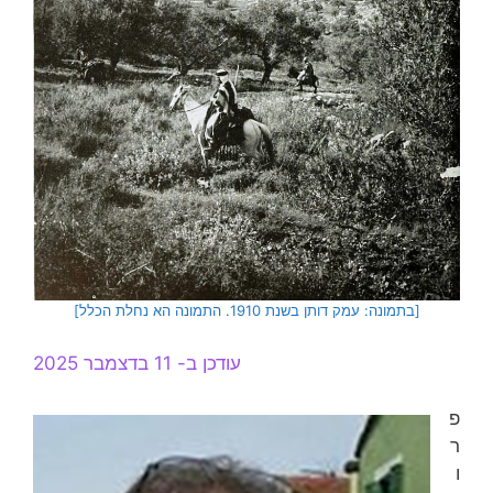
[בתמונה: עמק דותן בשנת 1910. התמונה הא נחלת הכלל]
עודכן ב- 11 בדצמבר 2025
פ
ר
ו