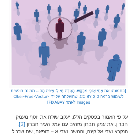
[בתמונה: אֶת אַחַי אָנֹכִי מְבַקֵּשׁ. הַגִּידָה נָּא לִי אֵיפֹה הֵם… תמונה חופשית
לשימוש ברמה CC BY 2.0, שהועלתה על ידי Clker-Free-Vector-
Images לאתר FIXABAY]
על פי האמור בפסקים הללו, יעקב שולח את יוסף מעמק
חברון. את עמק חברון מזהים עם עמק העיר חברון
[3]
,
הנקרא ואדי אל קינה, והמשכו ואדי א – תופאח, שם שככול