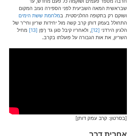
חרבה מספר פעמים ושוקמה כל פעם מחדש, עד
שבראשית המאה השביעית לפני הספירה נעזב המקום
ושוקם רק בתקופה ההלניסטית. ב
מלחמת ששת הימים
התחולל בעמק דותן קרב קשה מול יחידות שריון וחי"ר של
הלגיון הירדני
[12]
, ולאחריו קיבל סגן גד רֶפֶּן
[13]
מחיל
השריון, את אות הגבורה על פועלתו בקרב
.
[בסרטון: קרב עמק דותן]
אחרית דבר