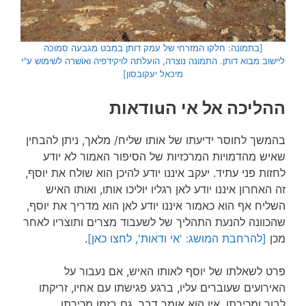
[בתמונה: חלקו המזרחי של עמק דותן במבט מגבעה סמוכה
ליישוב מבוא דותן. התמונה נוצרה, הועלתה לויקידפיה ואושרה לשימוש ע"י
מיכאל יעקובסון]
ההליכה אל אי הuודאות
בהמשך לחוסר ידיעתו של אותו שליח/ מלאך, ניתן להבחין
שאיש מהדמויות המרכזיות של הסיפור האמור לא יודע
לחזות פני עתיד. יעקב איננו יודע להיכן הוא שולח את יוסף,
זה האחרון איננו יודע לאן רגליו יוליכו אותו, ואותו האיש
השליח אף הוא כאמור איננו יודע לאן הוא מדריך את יוסף,
שהכוונה להנעת התהליך של לשעבוד מצרים ותוצריו לאחר
מכן
[להרחבת המושג: 'אי ודאות', לחצו כאן]
.
פרט לשאלתו של יוסף לאותו האיש, אם נעבור על
האירועים שעוברים עליו, ברגע פגישתו עם אחיו, זריקתו
לבור ומכירתו, אין הוא אומר דבר. גם בזמן מכירתו