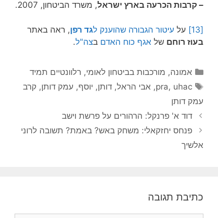
– קרבות הכרעה בארץ ישראל
, משרד הביטחון, 2007.
[13]
על
עיטור הגבורה שהוענק ל
גד רפן
, ראה באתר
בעוז רוחם
של
אגף כוח האדם
ב
צה"ל
.
קטגוריות
אמונה
,
מורכבות בביטחון לאומי
,
רלוונטיים תמיד
תגיות
uhac
,
pra
,
אבי הראל
,
דותן
,
יוסף
,
עמק דותן
,
קרב
עמק דותן
דוד א' פרנקל: הרהורים על פרשת וישב
פנחס יחזקאלי: משחק באש? באמת? תשובה לרוני
אלשיך
כתיבת תגובה