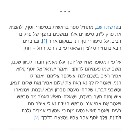
* * *
ב
פרשת וישב
, מתחיל ספר בראשית בסיפורי יוסף, ולהוציא
את פרק ל"ח, סיפורים אלה נמשכים ברצף של פרקים
רבים. על סיפורי יוסף דנו במקום אחר
[1]
, ובדברינו
הבאים נתייחס לציון הגיאוגרפי בה הכל החל – דותן.
על פי המסופר אחיו של יוסף עלו מעמק חברון לכיוון שכם,
משם שמו פעמיהם לדותן: "וַיֹּאמֶר יִשְׂרָאֵל אֶל יוֹסֵף הֲלוֹא
אַחֶיךָ רֹעִים בִּשְׁכֶם לְכָה וְאֶשְׁלָחֲךָ אֲלֵיהֶם וַיֹּאמֶר לוֹ
הִנֵּנִי. וַיֹּאמֶר לוֹ לֶךְ נָא רְאֵה אֶת שְׁלוֹם אַחֶיךָ וְאֶת שְׁלוֹם הַצֹּאן,
וַהֲשִׁבֵנִי דָּבָר, וַיִּשְׁלָחֵהוּ מֵעֵמֶק חֶבְרוֹן וַיָּבֹא שְׁכֶמָה. וַיִּמְצָאֵהוּ
אִישׁ וְהִנֵּה תֹעֶה בַּשָּׂדֶה, וַיִּשְׁאָלֵהוּ הָאִישׁ לֵאמֹר מַה תְּבַקֵּשׁ.
וַיֹּאמֶר אֶת אַחַי אָנֹכִי מְבַקֵּשׁ הַגִּידָה נָּא לִי אֵיפֹה הֵם
רֹעִים. וַיֹּאמֶר הָאִישׁ נָסְעוּ מִזֶּה כִּי שָׁמַעְתִּי אֹמְרִים נֵלְכָה
דֹּתָיְנָה, וַיֵּלֶךְ יוֹסֵף אַחַר אֶחָיו וַיִּמְצָאֵם בְּדֹתָן"
[2]
.