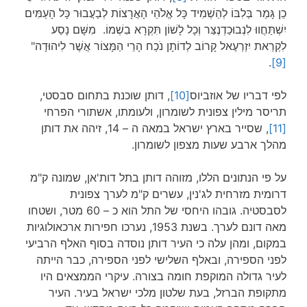
כֵן גָּמַר בְּלִבּוֹ לְהַשְׁמִיד כָּל אֱלֹהֵי הָאֲרָצוֹת לְבַעֲבוּר כָּל הָעַמִּים
יִשְׁתַּחֲווּ לִנְבוּכַדְנֶצַּר וְכָל לָשׁוֹן תִּקְרָא בִשְׁמוֹ. מִשָּׁם נָסַע
לִקְרַאת יִזְרְעֶאל קָרוֹב לְדוֹתָן נֹכַח הָרֵי הַמָּצוֹר אֲשֶׁר לִיהוּדָה"
.
[9]
לפי דבריו של אוזביוס
[10]
, דותן שוכנת בתחום סבסטי,
תריסר מילין צפונית לשומרון, ולעומתו, אשתורי הפרחי
[11]
, שסייר בארץ ישראל במאה ה – 14, זיהה את דותן
מהלך ארבע שעות מצפון לשומרון.
על פי הנתונים הללו, מזוהה דותן בתל דות'אן, שמונה ק"מ
דרומית מזרחית לג'נין, עשרים ק"מ לערך צפונית
לסבסטיה. גובהו היחסי של התל הוא כ – 60 מטר, ושטחו
מאה דונם לערך. בשנת 1953, נערכו חפירות ארכאולוגיות
במקום, ומהן עלה כי העיר דותן נוסדה בסוף האלף הרביעי
לפני הספירה, ובאלף השלישי לפני הספירה, כבר הייתה
לעיר גדולה המוקפת חומה בצורה. עיקרי הממצאים היו
מתקופת הברזל, בעת שלטון מלכי ישראל בעיר. העיר