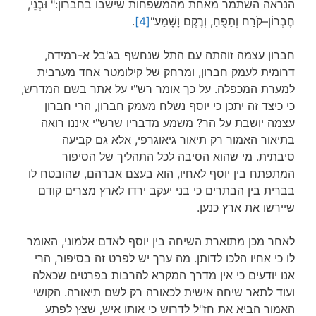
הנראה השתמר מאחת מהמשפחות שישבו בחברון:" וּבְנֵי,
חֶבְרוֹן–קֹרַח וְתַפֻּחַ, וְרֶקֶם וָשָׁמַע"
[4]
.
חברון עצמה זוהתה עם התל שנחשף בג'בל א-רמידה,
דרומית לעמק חברון, ומרחק של קילומטר אחד מערבית
למערת המכפלה. על כך אומר רש"י על אתר בשם המדרש,
כי כיצד זה יתכן כי יוסף נשלח מעמק חברון, הרי חברון
עצמה יושבת על הר? משמע מדבריו שרש"י איננו רואה
בתיאור האמור רק תיאור גיאוגרפי, אלא גם קביעה
סיבתית. מי שהוא הסיבה לכל התהליך של הסיפור
המתפתח בין יוסף לאחיו, הוא בעצם אברהם, שהובטח לו
בברית בין הבתרים כי בני יעקב ירדו לארץ מצרים קודם
שיירשו את ארץ כנען.
לאחר מכן מתוארת השיחה בין יוסף לאדם אלמוני, האומר
לו כי אחיו הלכו לדותן. מה ערך יש לפרט זה בסיפור, הרי
אנו יודעים כי אין מדרך המקרא להרבות בפרטים שכאלה
ועוד לתאר שיחה אישית לכאורה רק לשם תיאורה. הקושי
האמור הביא את חז"ל לדרוש כי אותו איש, שצץ לפתע