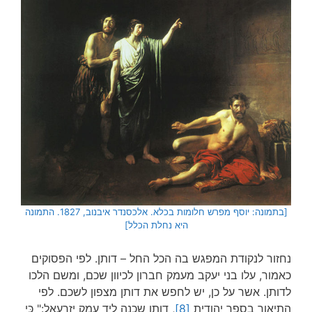
[בתמונה: יוסף מפרש חלומות בכלא. אלכסנדר איבנוב, 1827. התמונה
היא נחלת הכלל]
נחזור לנקודת המפגש בה הכל החל – דותן. לפי הפסוקים
כאמור, עלו בני יעקב מעמק חברון לכיוון שכם, ומשם הלכו
לדותן. אשר על כן, יש לחפש את דותן מצפון לשכם. לפי
התיאור בספר יהודית
[8]
, דותן שכנה ליד עמק יזרעאל:" כִּי