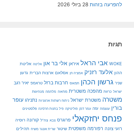
להפרעה בזהות
28 ביולי 2026
תגיות
אבי הראל
אלי בר און
איראן
WOKE
אליטת
אליטה
אלעד רזניק
ההון
אסלאם
ארצות הברית
גדעון
אמציה חן
גרשון הכהן
חרבות ברזל
יאיר רגב
שניר
טראמפ
חמאס
מהפכה משטרית
מנהיגות
ישראל
כרזות
מחאה
מלחמה
משטרה
עופר
משטרת ישראל
נתניהו
ניתוח רשתות ארגוניות
בורין
עוצמה
עזה
פלסטינים
עמר דנק
פוליטיקה
פיל בחנות חרסינה
פנחס יחזקאלי
קורונה
פרוגרס
רוסיה
צה"ל
צבא
רפורמה משפטית
רועי צזנה
שיטור
תהילים
שרית אונגר משיח