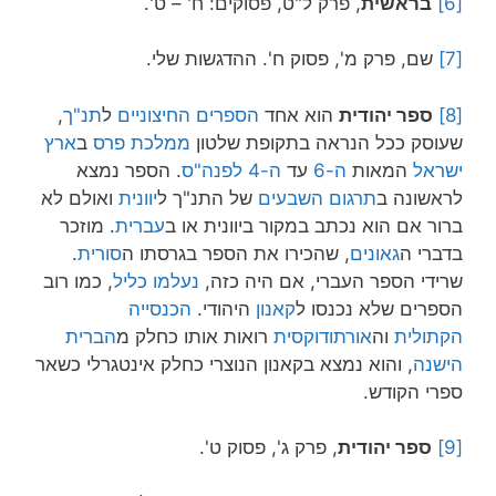
[6]
בראשית
, פרק ל"ט, פסוקים: ח' – ט'.
[7]
שם, פרק מ', פסוק ח'. ההדגשות שלי.
[8]
ספר יהודית
הוא אחד
הספרים החיצוניים
ל
תנ"ך
,
שעוסק ככל הנראה בתקופת שלטון
ממלכת פרס
ב
ארץ
ישראל
המאות
ה-6
עד
ה-4 לפנה"ס
. הספר נמצא
לראשונה ב
תרגום השבעים
של התנ"ך ל
יוונית
ואולם לא
ברור אם הוא נכתב במקור ביוונית או ב
עברית
. מוזכר
בדברי ה
גאונים
, שהכירו את הספר בגרסתו ה
סורית
.
שרידי הספר העברי, אם היה כזה,
נעלמו כליל
, כמו רוב
הספרים שלא נכנסו ל
קאנון
היהודי.
הכנסייה
הקתולית
וה
אורתודוקסית
רואות אותו כחלק מ
הברית
הישנה
, והוא נמצא בקאנון הנוצרי כחלק אינטגרלי כשאר
ספרי הקודש.
[9]
ספר יהודית
, פרק ג', פסוק ט'.