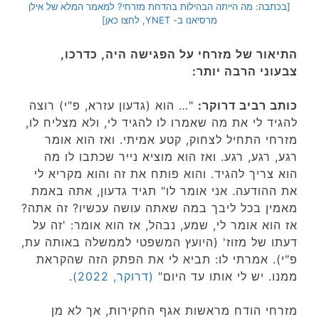
[בכתבה: מה הייתה הבהילות בהדחת מזרחי? למאמר המלא של אילן
מרסיאנו ב- YNET, לחצו כאן]
התיאור של מזרחי על הפגישה היה, כדרכו,
צבעוני הרבה יותר:
כותב רביב דרוקר:
"… הוא (גדעון עזרא, פ"י) רוצה
להגיד לי את מה שאמרו לו להגיד לי, ולא מצליח לו,
מזרחי התחיל לצחוק, קטע אמיתי. ואז הוא אומר
רגע, רגע, רגע. ואז הוא מוציא נייר שכתבו לו מה
הוא צריך להגיד. והוא פותח את זה והוא מקריא לי
את ההודעה. אני אומר לו" תגיד גדעון, אתה באמת
מאמין בכל ליבך במה שאתה עושה עכשיו? זה אתה?
אז הוא אומר לי, שמע, נבהל, אז הוא אומר: 'זה על
דעתו של מזוז' (היועץ המשפטי לממשלה באותה עת,
פ"י). אמרתי לו: תביא לי את הפתק הזה שהקראת
ממנו. יש לי אותו עד היום"
(דרוקר, 2022)
.
מזרחי הודח מראשות אגף החקירות, אך לא מן