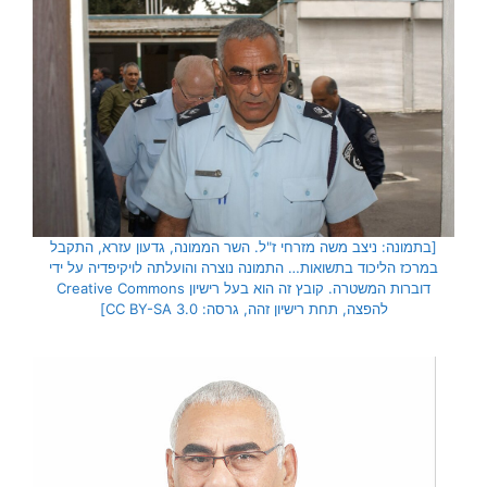
[בתמונה: ניצב משה מזרחי ז"ל. השר הממונה, גדעון עזרא, התקבל
במרכז הליכוד בתשואות… התמונה נוצרה והועלתה לויקיפדיה על ידי
דוברות המשטרה. קובץ זה הוא בעל רישיון Creative Commons
להפצה, תחת רישיון זהה, גרסה: CC BY-SA 3.0]