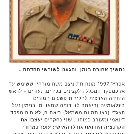
נמשיך אחורה בזמן, והגענו לשורשי ההדחה…
אפריל 1997 מונה תת ניצב משה מזרחי, ששימש עד
אז כמפקד המכללה לקצינים בכירים, נעורים – לראש
היחידה הארצית לחקירות פשעים חמורים
בינלאומיים (היאחב"ל). דומה שמאז ימי בנימין זיגל
האגדי (ראו תמונה משמאל) ביאח"ה, לא היה מפקד
דינאמי ומעורב כמוהו…
שני נחקרים יעצבו את
הקדנציה הזו ואת גורלו האישי: עופר נמרודי
ואביגדור ליברמן
. בסוגיה זו לא ארחיב, ומי שיודע,