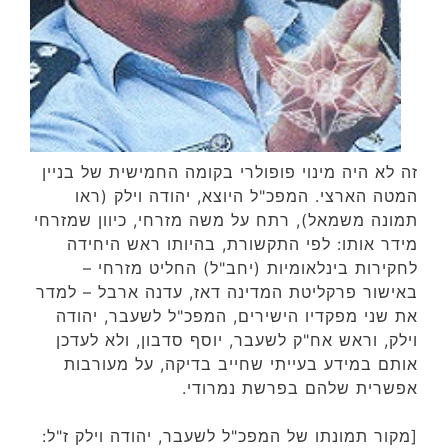
זה לא היה מינוי פופולרי בקומה החמישית של בניין
המטה הארצי. המפכ"ל היוצא, יהודה וילק (ראו
תמונה משמאל), רתח על משה מזרחי, כיוון שמזרחי
מידר אותו: לפי התקשורת, בהיותו ראש היחידה
לחקירות בינלאומיות (יחב"ל) החליט מזרחי –
באישור פרקליטת המדינה דאז, עדנה ארבל – למדר
את שני מפקדיו הישירים, המפכ"ל לשעבר, יהודה
וילק, וראש אח"ק לשעבר, יוסף סדבון, ולא לעדכן
אותם במידע בעייתי שחייב בדיקה, על מעורבות
אפשרית שלהם בפרשת נמרודי.
[מקור תמונתו של המפכ"ל לשעבר, יהודה וילק ז"ל: