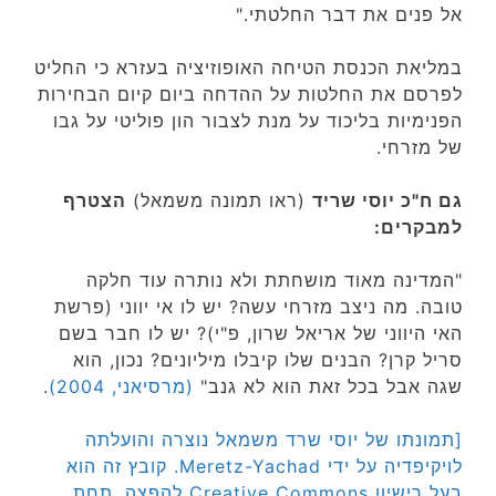
אל פנים את דבר החלטתי."
במליאת הכנסת הטיחה האופוזיציה בעזרא כי החליט
לפרסם את החלטות על ההדחה ביום קיום הבחירות
הפנימיות בליכוד על מנת לצבור הון פוליטי על גבו
של מזרחי.
גם ח"כ יוסי שריד
(ראו תמונה משמאל)
הצטרף
למבקרים:
"המדינה מאוד מושחתת ולא נותרה עוד חלקה
טובה. מה ניצב מזרחי עשה? יש לו אי יווני (פרשת
האי היווני של אריאל שרון, פ"י)? יש לו חבר בשם
סריל קרן? הבנים שלו קיבלו מיליונים? נכון, הוא
שגה אבל בכל זאת הוא לא גנב"
(מרסיאני, 2004)
.
[תמונתו של יוסי שרד משמאל נוצרה והועלתה
לויקיפדיה על ידי Meretz-Yachad. קובץ זה הוא
בעל רישיון Creative Commons להפצה, תחת