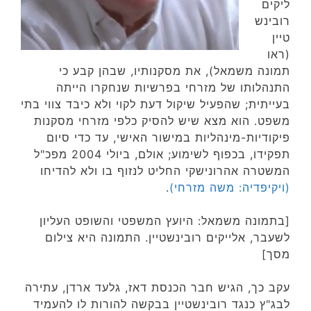
ליקים
רובינש
טיין
(ראו
תמונה משמאל), את מסקנותיו, שבהן קבע כי
התנהלותו של מזרחי בפרשיות שנחקרו הייתה
בעייתית; שהפעיל שיקול דעת לקוי ולא כיבד צווי בתי
משפט. הוא מצא שיש להסיק כלפי מזרחי מסקנות
פיקודיות-מינהליות במישור האישי, עד כדי סיום
תפקידו, בכפוף לשימוע; אולם, ביולי 2004 מפכ"ל
המשטרה אהרונישקי החליט לנזוף בו ולא להדיחו
(ויקיפדיה: משה מזרחי)
.
[בתמונה משמאל: היועץ המשפטי והשופט העליון
לשעבר, אלייקים רובינשטיין. התמונה היא צילום
מסך]
עקב כך, הגיש חבר הכנסת דאז, גלעד ארדן, עתירה
לבג"ץ כנגד רובינשטיין בבקשה להורות לו להעמיד