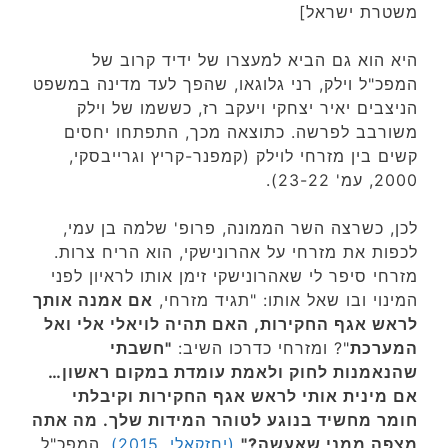
משטרת ישראל]
היא הוא גם הביא למעצרו של ידיד קרוב של
המפכ"ל וילק, רני גלוגאו, שהפך לעד מדינה במשפט
הניצבים יאיר יצחקי ויעקב רז, כששמו של וילק
משורבב לפרשה. כתוצאה מכך, התפתחו יחסים
קשים בין מזרחי לוילק (קמפנר-קריץ וגרייבסקי,
2000, עמ' 23-22).
לכן, כשרצה השר הממונה, פרופ' שלמה בן עמי,
לכפות את מזרחי על אהרונישקי, הוא הריח צרות.
מזרחי סיפר לי שאהרונישקי זימן אותו לראיון לפני
המינוי ובו שאל אותו: "תגיד מזרחי,
אם אמנה אותך
לראש אגף החקירות, האם תהיה לויאלי אלי ואל
המערכת
"? ומזרחי כדרכו השיב:
"חשבתי
שהנאמנות לחוק ולאמת עומדת במקום ראשון…
אם מינית אותי לראש אגף החקירות וקיבלתי
חומר מחשיד בנוגע לטוהר המידות שלך. מה אתה
מצפה ממני שאעשה?"
(יחזקאלי, 2015).
המפכ"ל