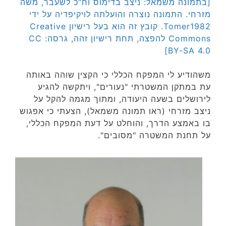
[בתמונה משמאל: ניצב בדימוס וח"כ לשעבר, משה
מזרחי. התמונה נוצרה והועלתה לויקיפדיה על ידי
Tomer1982. קובץ זה הוא בעל רישיון Creative
Commons להפצה, תחת רישיון זהה, גרסה: CC
BY-SA 4.0]
משהודיע לי המפקח הכללי כי הקצין שוהה באותה
עת במתקן המשטרתי "נעורים", ויתקשה להגיע
לירושלים בשעה היעודה, ומתוך מגמה להקל על
ניצב מזרחי (ראו תמונה משמאל), הצעתי כי אפגוש
בו באמצע הדרך, והוחלט על דעת המפקח הכללי,
על תחנת המשטרה "מסובים".