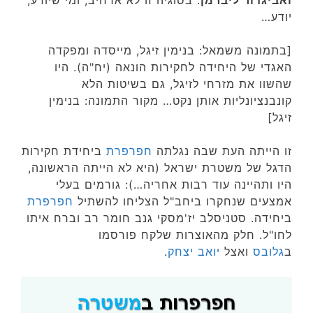
יודע…
[בתמונה משמאל: בנימין זיגל, מייסדה ומפקדה
האגדי של היחידה לחקירות הונאה (יח"ה). היו
שהשוו את מזרחי לזיגל, גם בשיטות הלא
קונבנציונליות אותן נקט… מקור התמונה: בנימין
זיגל]
זו הייתה העת שבה נגלתה
חפרפרת
ביחידת חקירות
הדגל של משטרת ישראל (היא לא הייתה הראשונה,
היו ותהיינה עוד רבות אחריה…): גורמים בעלי
אמצעים שנחקרו ביחב"ל הצליחו להשתיל
חפרפרת
ביחידה. סטניסלב יז'מסקי גנב חומר רב וברח איתו
לחו"ל. חלק מהאוצרות שלקח פורסמו
ב
גלובס
ואצל
יואב יצחק
.