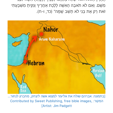
מִשָּׁם. וְאִם לֹא תֹאבֶה הָאִשָּׁה לָלֶכֶת אַחֲרֶיךָ וְנִקִּיתָ מִשְּׁבֻעָתִי
זֹאת רַק אֶת בְּנִי לֹא תָשֵׁב שָׁמָּה" (כד, ו-ח).
[בתמונה: אברהם שולח את אליעזר למצוא אשה ליצחק, מחברון לנחור…
המקור: Contributed by Sweet Publishing, free bible images,
Artist: Jim Padgett]