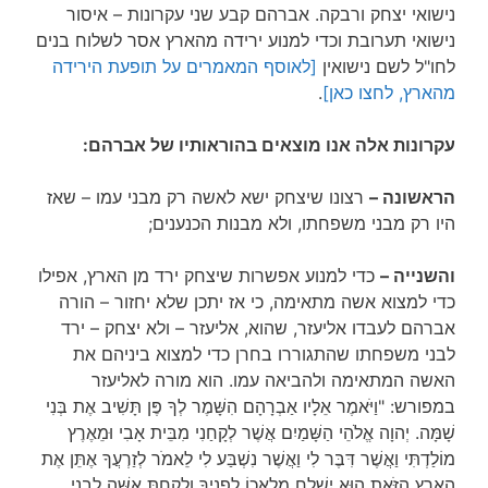
נישואי יצחק ורבקה. אברהם קבע שני עקרונות – איסור
נישואי תערובת וכדי למנוע ירידה מהארץ אסר לשלוח בנים
לחו"ל לשם נישואין
[לאוסף המאמרים על תופעת הירידה
מהארץ, לחצו כאן]
.
עקרונות אלה אנו מוצאים בהוראותיו של אברהם:
הראשונה –
רצונו שיצחק ישא לאשה רק מבני עמו – שאז
היו רק מבני משפחתו, ולא מבנות הכנענים;
והשנייה –
כדי למנוע אפשרות שיצחק ירד מן הארץ, אפילו
כדי למצוא אשה מתאימה, כי אז יתכן שלא יחזור – הורה
אברהם לעבדו אליעזר, שהוא, אליעזר – ולא יצחק – ירד
לבני משפחתו שהתגוררו בחרן כדי למצוא ביניהם את
האשה המתאימה ולהביאה עמו. הוא מורה לאליעזר
במפורש: "וַיֹּאמֶר אֵלָיו אַבְרָהָם הִשָּׁמֶר לְךָ פֶּן תָּשִׁיב אֶת בְּנִי
שָׁמָּה. יְהוָה אֱלֹהֵי הַשָּׁמַיִם אֲשֶׁר לְקָחַנִי מִבֵּית אָבִי וּמֵאֶרֶץ
מוֹלַדְתִּי וַאֲשֶׁר דִּבֶּר לִי וַאֲשֶׁר נִשְׁבַּע לִי לֵאמֹר לְזַרְעֲךָ אֶתֵּן אֶת
הָאָרֶץ הַזֹּאת הוּא יִשְׁלַח מַלְאָכוֹ לְפָנֶיךָ וְלָקַחְתָּ אִשָּׁה לִבְנִי