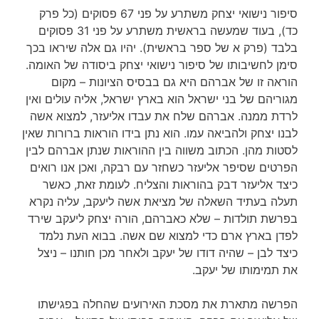
סיפור נישואי יצחק משתרע על פני 67 פסוקים (כל פרק
כד), בעוד שמעשה בראשית משתרע על פני 31 פסוקים
בלבד (פרק א של ספר בראשית). יהיו גם אלה שיראו בכך
סימן לחשיבותו של סיפור נישואי יצחק ביסודה של האומה.
הוראה זו של אברהם היא גם בבסיס הציונות – מקום
מגוריהם של בני ישראל הוא בארץ ישראל, אליה עולים ואין
לרדת ממנה. אברהם שלח את עבדו אליעזר, למצוא אשה
לבנו יצחק ולהביאה עמו. הוא נתן בידו הוראות ברורות שאין
לסטות מהן. הכתוב משווה בין ההוראות שנתן אברהם לבין
הפרטים שסיפר אליעזר כשחזר עם רבקה, ואכן אנו רואים
כיצד אליעזר דבק בהוראות והצליח. לעומת זאת, כאשר
תעלה בעתיד השאלה של מציאת אשה ליעקב, עליה נקרא
בפרשת תולדות – שלא כאברהם, הורה יצחק ליעקב שירד
לפדן בארץ ארם כדי למצוא שם אשה. בבוא העת נלמד
כיצד לבן – שהיה דודו של יעקב ולאחר מכן חותנו – ניצל
את תמימותו של יעקב.
הפרשה מתארת את מסכת האירועים שהחלה בפגישתו