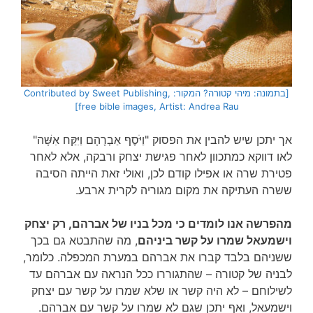
[בתמונה: מיהי קטורה? המקור: Contributed by Sweet Publishing,
free bible images, Artist: Andrea Rau]
אך יתכן שיש להבין את הפסוק "וַיֹּסֶף אַבְרָהָם וַיִּקַּח אִשָּׁה"
לאו דווקא כמתכוון לאחר פגישת יצחק ורבקה, אלא לאחר
פטירת שרה או אפילו קודם לכן, ואולי זאת הייתה הסיבה
ששרה העתיקה את מקום מגוריה לקרית ארבע.
מהפרשה אנו לומדים כי מכל בניו של אברהם, רק יצחק
וישמעאל שמרו על קשר ביניהם
, מה שהתבטא גם בכך
ששניהם בלבד קברו את אברהם במערת המכפלה. כלומר,
לבניה של קטורה – שהתגוררו ככל הנראה עם אברהם עד
לשילוחם – לא היה קשר או שלא שמרו על קשר עם יצחק
וישמעאל, ואף יתכן שגם לא שמרו על קשר עם אברהם.