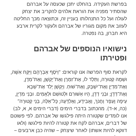
בפרשת העקידה. בהחלט יתכן שכעסה על אברהם
שהסתיר מפניה את הוראת אלהים להקריב את יצחק
לעולה ועל כל התנהלותו בעניין זה, וכתוצאה מכך החליטה
לעזוב את מקום מגוריו של אברהם ולעקור לקרית ארבע
היא חברון, בה נפטרה.
נישואיו הנוספים של אברהם
ופטירתו
לקראת סוף הפרשה אנו קוראים: "וַיֹּסֶף אַבְרָהָם וַיִּקַּח אִשָּׁה,
וּשְׁמָהּ קְטוּרָה, וַתֵּלֶד לוֹ, אֶת־זִמְרָן וְאֶת־יָקְשָׁן, וְאֶת־מְדָן,
וְאֶת־מִדְיָן וְאֶת־יִשְׁבָּק, וְאֶת־שׁוּחַ. וְיָקְשָׁן יָלַד אֶת־שְׁבָא
וְאֶת־דְּדָן; וּבְנֵי דְדָן, הָיוּ אַשּׁוּרִם וּלְטוּשִׁם וּלְאֻמִּים. וּבְנֵי מִדְיָן,
עֵיפָה וָעֵפֶר וַחֲנֹךְ, וַאֲבִידָע, וְאֶלְדָּעָה; כָּל־אֵלֶּה, בְּנֵי קְטוּרָה”
(כה, א-ד). מהכתוב בדברי הימים (דברי הימים א, א, לב)
אנו לומדים שקטורה היתה פילגשו של אברהם. לפי פשוטם
של דברים, אברהם לקח את קטורה להיות פילגשו (ולאו
דווקא להיות אשתו) לאחר שיצחק – שהיה כבן ארבעים –