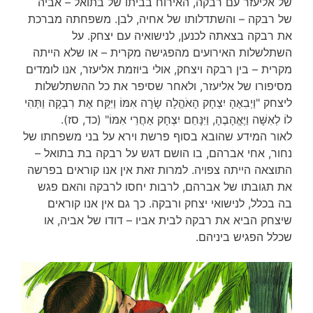
של אליעזר עם רבקה, האירוח בביתו של בתואל – אביה
של רבקה – והשתדלותו של אחיה, לבן. משפחתה מברכת
את רבקה בצאתה לכנען, לנישואיה עם יצחק. על
השתלשלות האירועים מהפגישה מקרית – או שלא הייתה
מקרית – בין רבקה ויצחק, אולי ביוזמת אליעזר, אנו לומדים
מסיפורו של אליעזר, ולאחר שסיפר את כל ההשתלשלות
ליצחק "וַיְבִאֶהָ יִצְחָק הָאֹהֱלָה שָׂרָה אִמּוֹ וַיִּקַּח אֶת רִבְקָה וַתְּהִי
לוֹ לְאִשָּׁה וַיֶּאֱהָבֶהָ, וַיִּנָּחֵם יִצְחָק אַחֲרֵי אִמּוֹ" (כד, סז).
לאור המידע שהובא בסוף פרשת וירא על בני משפחתו של
נחור, אחי אברהם, בו הושם דגש על רבקה בת בתואל –
התוצאה הייתה צפויה. למרות זאת אין אנו קוראים בפרשה
את תגובתו של אברהם, לרבות יחסו לרבקה והאם פגש
בה בכלל, לנישואי יצחק ורבקה. כך גם אין אנו קוראים
שיצחק הביא את רבקה לבית אביו – דודו של אביה, או
שכלל הפגיש ביניהם.