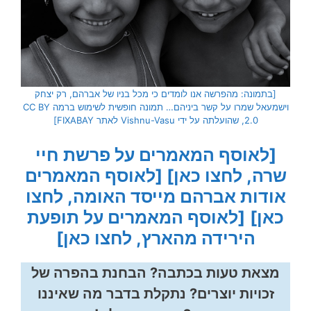
[בתמונה: מהפרשה אנו לומדים כי מכל בניו של אברהם, רק יצחק
וישמעאל שמרו על קשר ביניהם… תמונה חופשית לשימוש ברמה CC BY
2.0, שהועלתה על ידי Vishnu-Vasu לאתר FIXABAY]
[לאוסף המאמרים על פרשת חיי
שרה, לחצו כאן]
[לאוסף המאמרים
אודות אברהם מייסד האומה, לחצו
כאן]
[לאוסף המאמרים על תופעת
הירידה מהארץ, לחצו כאן]
מצאת טעות בכתבה? הבחנת בהפרה של
זכויות יוצרים? נתקלת בדבר מה שאיננו