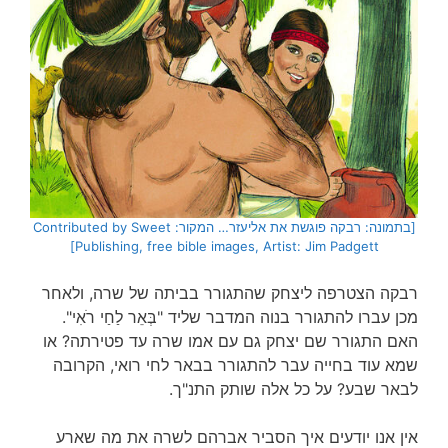
[בתמונה: רבקה פוגשת את אליעזר… המקור: Contributed by Sweet
Publishing, free bible images, Artist: Jim Padgett]
רבקה הצטרפה ליצחק שהתגורר בביתה של שרה, ולאחר
מכן עברו להתגורר בנוה המדבר שליד "בְּאֵר לַחַי רֹאִי".
האם התגורר שם יצחק גם עם אמו שרה עד פטירתה? או
שמא עוד בחייה עבר להתגורר בבאר לחי רואי, הקרובה
לבאר שבע? על כל אלה שותק התנ"ך.
אין אנו יודעים איך הסביר אברהם לשרה את מה שארע