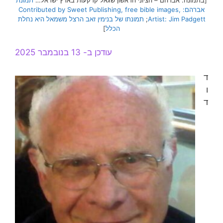
[בתמונה: אברהם – הציוני הראשון שגאל קרקעות בארץ ישראל…
תמונת
אברהם: Contributed by Sweet Publishing, free bible images,
Artist: Jim Padgett
;
תמונתו של בנימין זאב הרצל משמאל היא נחלת
הכלל
]
עודכן ב- 13 בנובמבר 2025
ד
ו
ד