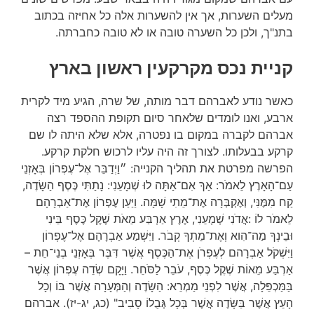
מעלים השערות, אך אין להשערות אלה כל אחיזה בכתוב
בתנ"ך, ולכן כל השערה טובה או לא טובה כחברתה.
קניית נכס מקרקעין ראשון בארץ
כאשר נודע לאברהם דבר מותה, של שרה, הגיע מיד לקרית
ארבע, ואנו לומדים שלאחר סיום תקופת ההספד רצה
אברהם לקברה במקום בו נפטרה, אלא שלא היתה לו שם
קרקע בבעלותו. לצורך זה היה עליו לרכוש חלקת קרקע.
הפרשה מפרטת את תהליך הקנייה: ״וַיְדַבֵּר אֶל־עֶפְרוֹן בְּאָזְנֵי
עַם־הָאָרֶץ לֵאמֹר: אַךְ אִם־אַתָּה לוּ שְׁמָעֵנִי: נָתַתִּי כֶּסֶף הַשָּׂדֶה,
קַח מִמֶּנִּי, וְאֶקְבְּרָה אֶת־מֵתִי שָׁמָּה. וַיַּעַן עֶפְרוֹן אֶת־אַבְרָהָם
לֵאמֹר לוֹ :אֲדֹנִי שְׁמָעֵנִי, אֶרֶץ אַרְבַּע מֵאֹת שֶׁקֶל כֶּסֶף בֵּינִי
וּבֵינְךָ מַה־הִוא וְאֶת־מֵתְךָ קְבֹר. וַיִּשְׁמַע אַבְרָהָם אֶל־עֶפְרוֹן
וַיִּשְׁקֹל אַבְרָהם לְעֶפְרֹן אֶת־הַכֶּסֶף אֲשֶׁר דִּבֶּר בְּאָזְנֵי בְנֵי־חֵת –
אַרְבַּע מֵאוֹת שֶׁקֶל כֶּסֶף, עֹבֵר לַסֹּחֵר. וַיָּקָם שְׂדֵה עֶפְרוֹן אֲשֶׁר
בַּמַּכְפֵּלָה, אֲשֶׁר לִפְנֵי מַמְרֵא: הַשָּׂדֶה וְהַמְּעָרָה אֲשֶׁר בּוֹ וְכָל
הָעֵץ אֲשֶׁר בַּשָּׂדֶה אֲשֶׁר בְּכָל גְּבֻלוֹ סָבִיב" (כג, יג-יז). אברהם