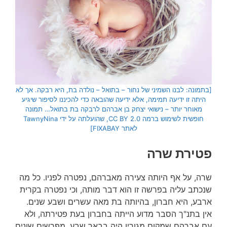
[בתמונה: לבנו השמיני של נחור – בתואל – נולדה בת, היא רבקה. אך לא
היתה זו ידיעה תמימה, אלא ידיעה שהובאה כדי להכיננו לסיפור שיגיע
מאוחר יותר – נישואי יצחק בן אברהם לרבקה בת בתואל… תמונה
חופשית לשימוש ברמה CC BY 2.0, שהועלתה על ידי TawnyNina
לאתר FIXABAY]
פטירת שרה
שרה, על אף היותה צעירה מאברהם, נפטרה לפניו. כל מה
שנכתב עליה בפרשה זו הוא דבר מותה, וכי נפטרה בקרית
ארבע, היא חברון, בהיותה בת מאה עשרים ושבע שנים.
אין בתנ"ך הסבר מדוע הייתה בחברון בעת פטירתה, ולא
עם אברהם שמקום מגוריו היה בבאר שבע. מפרשים שונים