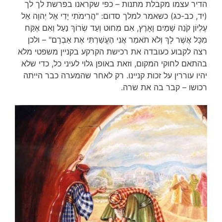
הדיר עצמו מקבלת מתנות – כפי שקראנו בפרשת לך לך
(יד, כב-כג) כשאמר למלך סדום: "הֲרִימֹתִי יָדִי אֶל יְהוָה אֵל
עֶלְיוֹן קֹנֵה שָׁמַיִם וָאָרֶץ, אִם מִחוּט וְעַד שְׂרוֹךְ נַעַל וְאִם אֶקַּח
מִכָּל אֲשֶׁר לָךְ וְלֹא תֹאמַר אֲנִי הֶעֱשַׁרְתִּי אֶת אַבְרָם" – ולכן
רצה לקבוע כעובדה את רכישת הקרקע בקניין משפטי מלא
בהתאם לחוקי המקום, וזאת באופן גלוי לעיני כל, כדי שלא
יהיו עוררין על זכות קניינו. רק לאחר שהמערה כבר הייתה
רכושו – קבר בה את שרה.