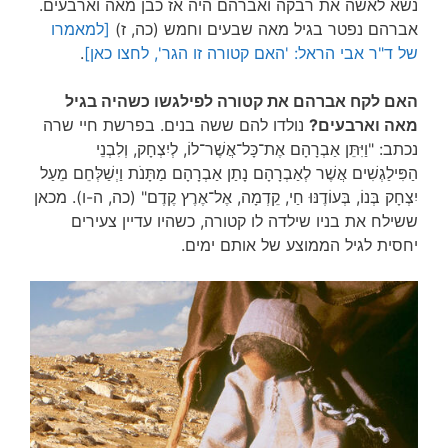
נשא לאשה את רבקה ואברהם היה אז כבן מאה וארבעים.
אברהם נפטר בגיל מאה שבעים וחמש (כה, ז)
[למאמרו
של ד"ר אבי הראל: 'האם קטורה זו הגר', לחצו כאן]
.
האם לקח אברהם את קטורה לפילגשו כשהיה בגיל
מאה וארבעים?
נולדו להם ששה בנים. בפרשת חיי שרה
נכתב: "וַיִּתֵּן אַבְרָהָם אֶת־כָּל־אֲשֶׁר־לוֹ, לְיִצְחָק, וְלִבְנֵי
הַפִּילַגְשִׁים אֲשֶׁר לְאַבְרָהָם נָתַן אַבְרָהָם מַתָּנֹת וַיְשַׁלְּחֵם מֵעַל
יִצְחָק בְּנוֹ, בְּעוֹדֶנּוּ חַי, קֵדְמָה, אֶל־אֶרֶץ קֶדֶם" (כה, ה-ו). מכאן
ששילח את בניו שילדה לו קטורה, כשהיו עדיין צעירים
יחסית לגיל הממוצע של אותם ימים.