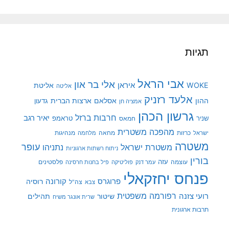
תגיות
אבי הראל
אלי בר און
איראן
WOKE
אליטת
אליטה
אלעד רזניק
ההון
אסלאם
ארצות הברית
גדעון
אמציה חן
גרשון הכהן
חרבות ברזל
יאיר רגב
שניר
טראמפ
חמאס
מהפכה משטרית
מנהיגות
ישראל
כרזות
מחאה
מלחמה
משטרה
עופר
משטרת ישראל
נתניהו
ניתוח רשתות ארגוניות
בורין
עוצמה
עזה
פלסטינים
עמר דנק
פוליטיקה
פיל בחנות חרסינה
פנחס יחזקאלי
קורונה
פרוגרס
רוסיה
צה"ל
צבא
רפורמה משפטית
רועי צזנה
שיטור
תהילים
שרית אונגר משיח
תרבות ארגונית