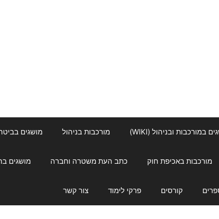
ם במורכבות ובניהול (WIKI)
מורכבות בניהול
מושגים בביטחון ל
מורכבות באכיפת חוק
כתב העת משטרה וחברה
מושגים בחינוך
פרים
קורסים
פרקי לימוד
צור קשר