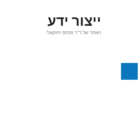
דלג
תוכן
ייצור ידע
האתר של ד"ר פנחס יחזקאלי