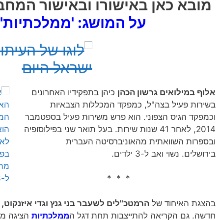
מובא כאן באישורו ובאישור המחב
על המושג: 'ממלכתיות',
אלוף במילואים גרשון הכהן
כיהן בתפקידיו האחרונים
בשירות פעיל בצה"ל, כמפקד המכללות הצבאיות
וכמפקד הגיס הצפוני. הוא פרש משירות פעיל בספטמבר
2014, לאחר 41 שנות שירות‏. בעל תואר שני בפילוסופיה
ובספרות השוואתית מהאוניברסיטה העברית
בירושלים. נשוי ואב ל-3 ילדים.
* * *
בהצגת האיחוד של
הרמטכ"לים לשעבר בני גנץ וגדי איזנקוט,
חדשה. גם הקריאה להתייצבות תחת דגל ה
ממלכתיות
הציגה מש