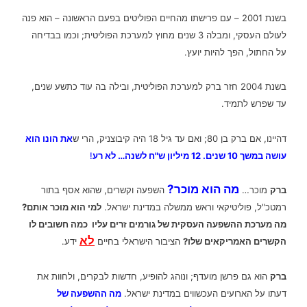
בשנת 2001 – עם פרישתו מהחיים הפוליטים בפעם הראשונה – הוא פנה
לעולם העסקי, ומבלה 3 שנים מחוץ למערכת הפוליטית; וכמו בבדיחה
על החתול, הפך להיות יועץ.
בשנת 2004 חזר
למערכת הפוליטית, ובילה בה עוד כתשע שנים,
ברק
עד שפרש לתמיד.
דהיינו, אם ברק בן 80; ואם עד גיל 18 היה קיבוצניק, הרי ש
את הונו הוא
עושה במשך 10 שנים. 12 מיליון ש"ח לשנה… לא רע
!
מה הוא מוכר?
ברק
מוכר…
השפעה וקשרים, שהוא אסף בתור
רמטכ"ל, פוליטיקאי וראש ממשלה במדינת ישראל.
למי הוא מוכר אותם?
מה מערכת ההשפעה העסקית של גורמים זרים עליו כמה חשובים לו
לא
הקשרים האמריקאים שלו?
הציבור הישראלי בחיים
ידע.
ברק
הוא גם פרשן מועדף; ונוהג להופיע, חדשות לבקרים, ולחוות את
דעתו על הארועים העכשווים במדינת ישראל.
מה ההשפעה של