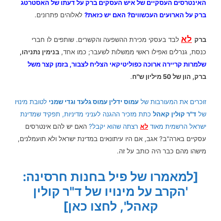
האינטרסים העסקיים של איש העסקים ברק על דעתו של האסטרטג
ברק על הארועים העכשווים? האם יש כזאת?
לאלוהים פתרונים.
לא
ברק
לבד בעסקי מכירת ההשפעה והקשרים. שותפים לו חברי
כנסת, גנרלים ואפילו ראשי ממשלות לשעבר; כמו אחד,
בנימין נתניהו,
שלמרות קריירה ארוכה כפוליטיקאי הצליח לצבור, בזמן קצר משל
ברק, הון של 50 מיליון ש"ח
.
זוכרים את המעורבות של
עמוס ידלין עמוס גלעד וגדי שמני
לטובת מינויו
של
ד"ר קולין קאהל
כתת מזכיר ההגנה לעניני מדיניות, תפקיד שמדינת
ישראל הרשמית מאוד
לא
רצתה שהוא יקבל?
האם יש להם
אינטרסים
עסקיים בארה"ב? אגב, אם היו עיתונאים במדינת ישראל ולא תועמלנים,
מישהו מהם כבר היה כותב על זה.
[למאמרו של פיל בחנות חרסינה:
'הקרב על מינויו של ד"ר קולין
קאהל', לחצו כאן]