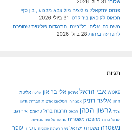
שלום'
31 ביולי 2026
פנחס יחזקאלי: מיליציה מול צבא מקצועי, בין סף
הכאוס לקיפאון בירוקרטי
31 ביולי 2026
משה כהן אליה: רל"ביזם: התנגדות פוליטית שהופכת
להפרעה בזהות
28 ביולי 2026
תגיות
אבי הראל
אלי בר און
איראן
WOKE
אליטת
אליטה
אלעד רזניק
ההון
אסלאם
ארצות הברית
גדעון
אמציה חן
גרשון הכהן
חרבות ברזל
יאיר רגב
שניר
טראמפ
חמאס
מהפכה משטרית
מנהיגות
ישראל
כרזות
מחאה
מלחמה
משטרה
עופר
משטרת ישראל
נתניהו
ניתוח רשתות ארגוניות