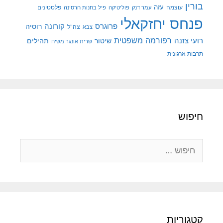
בורין
עוצמה
עזה
פלסטינים
עמר דנק
פוליטיקה
פיל בחנות חרסינה
פנחס יחזקאלי
קורונה
פרוגרס
רוסיה
צה"ל
צבא
רפורמה משפטית
רועי צזנה
שיטור
תהילים
שרית אונגר משיח
תרבות ארגונית
חיפוש
חיפוש:
קטגוריות