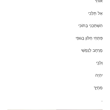
אוֹתִי
אַל תֵּלְכִי
הִשְׁתַּכְּנִי בְּתוֹכִי
פִּתְחִי חַלּוֹן בְּגוּפִי
מֶרְחָב לְנַפְשִׁי
וְלִבִּי
יִהְיֶה
מְחֻיָּךְ
.