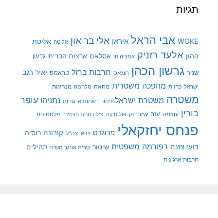
תגיות
אבי הראל
אלי בר און
איראן
WOKE
אליטת
אליטה
אלעד רזניק
ההון
אסלאם
ארצות הברית
גדעון
אמציה חן
גרשון הכהן
חרבות ברזל
יאיר רגב
שניר
טראמפ
חמאס
מהפכה משטרית
מנהיגות
ישראל
כרזות
מחאה
מלחמה
משטרה
עופר
משטרת ישראל
נתניהו
ניתוח רשתות ארגוניות
בורין
עוצמה
עזה
פלסטינים
עמר דנק
פוליטיקה
פיל בחנות חרסינה
פנחס יחזקאלי
קורונה
פרוגרס
רוסיה
צה"ל
צבא
רפורמה משפטית
רועי צזנה
שיטור
תהילים
שרית אונגר משיח
תרבות ארגונית