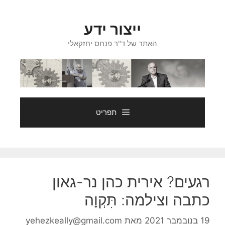
דלג
תוכן
ייצור ידע
האתר של ד"ר פנחס יחזקאלי
תפריט
רגעים? אירית כהן נר-גאון
כתבה וצילמה: תִּקְוָה
19 בנובמבר 2021
מאת
yehezkeally@gmail.com