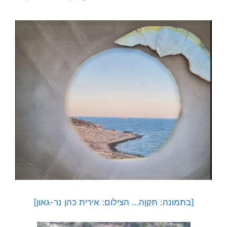
[בתמונה: תִּקְוָה… הצילום: אירית כהן נר-גאון]