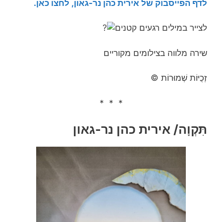
לדף הפייסבוק של אירית כהן נר-גאון, לחצו כאן.
לצייר במילים רגעים קטנים
שירה מלווה בצילומים מקוריים
זְכֻיּוֹת שְׁמוּרוֹת ©
* * *
תִּקְוָה/ אירית כהן נר-גאון