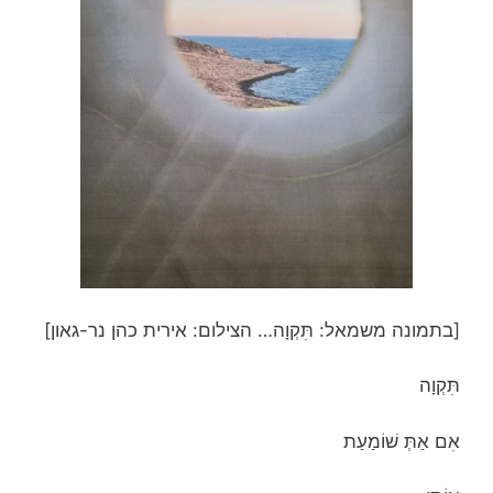
[בתמונה משמאל: תִּקְוָה… הצילום: אירית כהן נר-גאון]
תִּקְוָה
אִם אַתְּ שׁוֹמַעַת