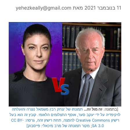
11 בנובמבר 2021
מאת
yehezkeally@gmail.com
[בתמונה:
זה מול זה…
תמונתו של יצחק רבין משמאל נוצרה והועלתה
לויקיפדיה על ידי יעקב סער, אוסף התצלומים הלאומי. קובץ זה הוא בעל
רישיון Creative Commons להפצה, תחת רישיון זהה, גרסה: CC BY-
SA 3.0
;
מקור תמונתה של מרב מיכאלי: פייסבוק]