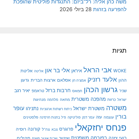
משה כהן אליה: רל"ביזם: התנגדות פוליטית שהופכת
להפרעה בזהות
28 ביולי 2026
תגיות
אבי הראל
אלי בר און
איראן
WOKE
אליטת
אליטה
אלעד רזניק
ההון
אסלאם
ארצות הברית
גדעון
אמציה חן
גרשון הכהן
חרבות ברזל
יאיר רגב
שניר
טראמפ
חמאס
מהפכה משטרית
מנהיגות
ישראל
כרזות
מחאה
מלחמה
משטרה
עופר
משטרת ישראל
נתניהו
ניתוח רשתות ארגוניות
בורין
עוצמה
עזה
פלסטינים
עמר דנק
פוליטיקה
פיל בחנות חרסינה
פנחס יחזקאלי
קורונה
פרוגרס
רוסיה
צה"ל
צבא
רפורמה משפטית
רועי צזנה
שיטור
תהילים
שרית אונגר משיח