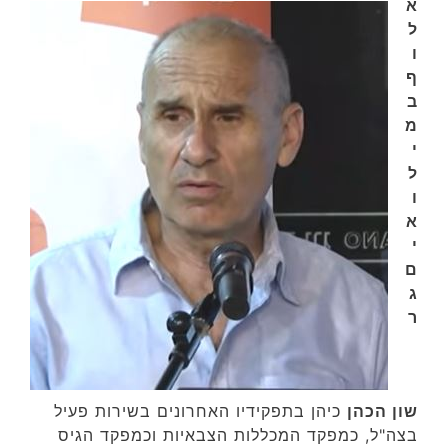
א
ל
ו
ף
ב
מ
י
ל
ו
א
י
ם
ג
ר
שון הכהן
כיהן בתפקידיו האחרונים בשירות פעיל
בצה"ל, כמפקד המכללות הצבאיות וכמפקד הגיס