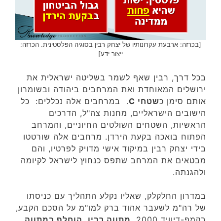
[בכרזה: ארבעת עקרונותיו של יצחק רבין בסוגיה הפלסטינית. הכרזה:
ייצור ידע]
בכל דרך, רבין שאף לשמר בשליטה ישראלית את
ירושלים המאוחדת ואת המרחבים ביהודה ובשומרון
אותם סימן כ
שטחי C
. במרחבים אלה נכללים: כל
הישובים הישראליים, מחנות צה"ל, הדרכים
הראשיות, השטחים השולטים החיוניים, והמרחב
הפתוח בואכה בקעת הירדן. מרחבים אלה שורטטו
בידי יצחק רבין במיקוד אישי מדויק לפרטיו, והם
מבטאים את המרחב שתפס כנחוץ לישראל לקיומה
ולהגנתה.
במדרון החלקלק, שאליו נקלע התהליך עם כניסתו
של רה"מ לשעבר אהוד ברק למו"מ על הסכם הקבע,
בקמפ-דיוויד 2000,
מתווה רבין, הוחלף במתווה