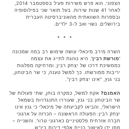
הצפוני. הוא פרש משירות פעיל בספטמבר 2014,
לאחר 41 שנות שירות‏. בעל תואר שני בפילוסופיה
ובספרות השוואתית מהאוניברסיטה העברית
בירושלים. נשוי ואב ל-3 ילדים.
* * *
השרה מירב מיכאלי עושה שימוש רב במה שמכונה
'מורשת רבין'
. היא נוהגת לתייג את עצמה
כממשיכת דרכו של יצחק רבין; ומרחיקה מפלגות
יריבות ממורשתו. כך למשל טענה, כי שר הביטחון,
בני גנץ, "אינו יצחק רבין".
האמנם?
אקח למשל, כמקרה בוחן, שתי פעולות של
שר הביטחון בני גנץ, שעוררו התנגדויות בשמאל
הישראלי, והביאו לקביעתה של מיכאלי כי גנץ אינו
יצחק רבין: הפעולה הראשונה – הכרזה על ארגוני
חברה אזרחית פלסטיניים כארגוני טרור. והשנייה –
מתן ידו לאישור בניית אלפי דירות ביו"ש.