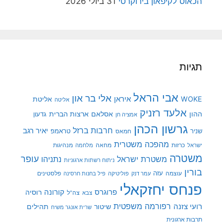
הכאוס לקיפאון בירוקרטי
31 ביולי 2026
תגיות
אבי הראל
אלי בר און
איראן
WOKE
אליטת
אליטה
אלעד רזניק
ההון
אסלאם
ארצות הברית
גדעון
אמציה חן
גרשון הכהן
חרבות ברזל
יאיר רגב
שניר
טראמפ
חמאס
מהפכה משטרית
מנהיגות
ישראל
כרזות
מחאה
מלחמה
משטרה
עופר
משטרת ישראל
נתניהו
ניתוח רשתות ארגוניות
בורין
עוצמה
עזה
פלסטינים
עמר דנק
פוליטיקה
פיל בחנות חרסינה
פנחס יחזקאלי
קורונה
פרוגרס
רוסיה
צה"ל
צבא
רפורמה משפטית
רועי צזנה
שיטור
תהילים
שרית אונגר משיח
תרבות ארגונית