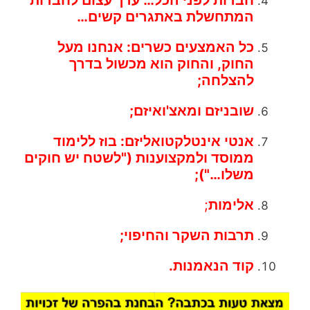
חברות לפני הכל… ערך עצום לחברות
המתחשלת באתגרים קשים…
כל האמצעים כשרים:
אנחנו מעל
החוק,
והחוק הוא מכשול בדרך
להצלחה;
שובניזם
ומאצ'ואיזם;
אנטי אינטלקטואליזם:
בוז ללימוד
ממוסד ולמקצוענות ("לשטח יש חוקים
משלו…");
אלימות
;
תרבות השקר והחיפוי
;
קוד הנאמנות
.