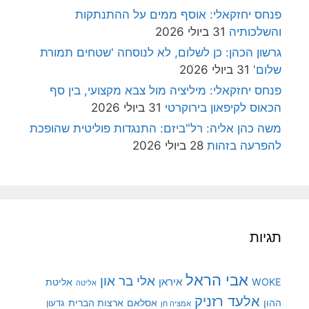
פנחס יחזקאלי: אוסף ממים על ההתנתקות
והשלכותיה
31 ביולי 2026
גרשון הכהן: כן לשלום, לא לנוסחה 'שטחים תמורת
שלום'
31 ביולי 2026
פנחס יחזקאלי: מיליציה מול צבא מקצועי, בין סף
הכאוס לקיפאון בירוקרטי
31 ביולי 2026
משה כהן אליה: רל"ביזם: התנגדות פוליטית שהופכת
להפרעה בזהות
28 ביולי 2026
תגיות
אבי הראל
אלי בר און
איראן
WOKE
אליטת
אליטה
אלעד רזניק
ההון
אסלאם
ארצות הברית
גדעון
אמציה חן