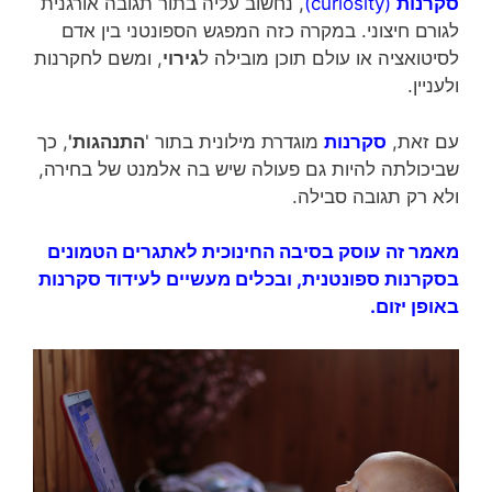
סקרנות
(curiosity)
, נחשוב עליה בתור תגובה אורגנית
לגורם חיצוני. במקרה כזה המפגש הספונטני בין אדם
לסיטואציה או עולם תוכן מובילה ל
גירוי
, ומשם לחקרנות
ולעניין.
עם זאת,
סקרנות
מוגדרת מילונית בתור '
התנהגות'
, כך
שביכולתה להיות גם פעולה שיש בה אלמנט של בחירה,
ולא רק תגובה סבילה.
מאמר זה עוסק בסיבה החינוכית לאתגרים הטמונים
בסקרנות ספונטנית, ובכלים מעשיים לעידוד סקרנות
באופן יזום.