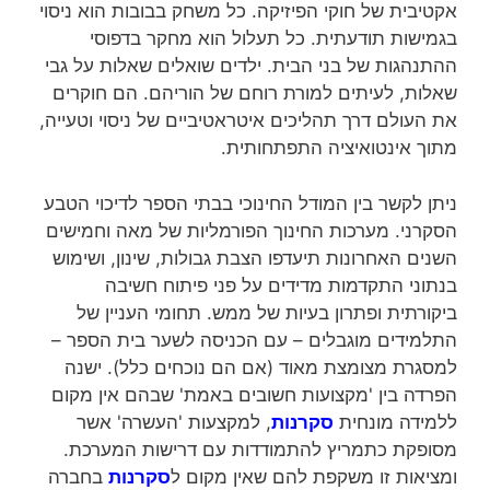
אקטיבית של חוקי הפיזיקה. כל משחק בבובות הוא ניסוי
בגמישות תודעתית. כל תעלול הוא מחקר בדפוסי
ההתנהגות של בני הבית. ילדים שואלים שאלות על גבי
שאלות, לעיתים למורת רוחם של הוריהם. הם חוקרים
את העולם דרך תהליכים איטראטיביים של ניסוי וטעייה,
מתוך אינטואיציה התפתחותית.
ניתן לקשר בין המודל החינוכי בבתי הספר לדיכוי הטבע
הסקרני. מערכות החינוך הפורמליות של מאה וחמישים
השנים האחרונות תיעדפו הצבת גבולות, שינון, ושימוש
בנתוני התקדמות מדידים על פני פיתוח חשיבה
ביקורתית ופתרון בעיות של ממש. תחומי העניין של
התלמידים מוגבלים – עם הכניסה לשער בית הספר –
למסגרת מצומצת מאוד (אם הם נוכחים כלל). ישנה
הפרדה בין 'מקצועות חשובים באמת' שבהם אין מקום
ללמידה מונחית
סקרנות
, למקצעות 'העשרה' אשר
מסופקת כתמריץ להתמודדות עם דרישות המערכת.
ומציאות זו משקפת להם שאין מקום ל
סקרנות
בחברה