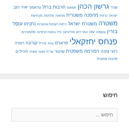
גרשון הכהן
חרבות ברזל
יאיר רגב
שניר
טראמפ
חמאס
מהפכה משטרית
מנהיגות
ישראל
כרזות
מחאה
מלחמה
משטרה
עופר
משטרת ישראל
נתניהו
ניתוח רשתות ארגוניות
בורין
עוצמה
עזה
פלסטינים
עמר דנק
פוליטיקה
פיל בחנות חרסינה
פנחס יחזקאלי
קורונה
פרוגרס
רוסיה
צה"ל
צבא
רפורמה משפטית
רועי צזנה
שיטור
תהילים
שרית אונגר משיח
תרבות ארגונית
חיפוש
חיפוש: