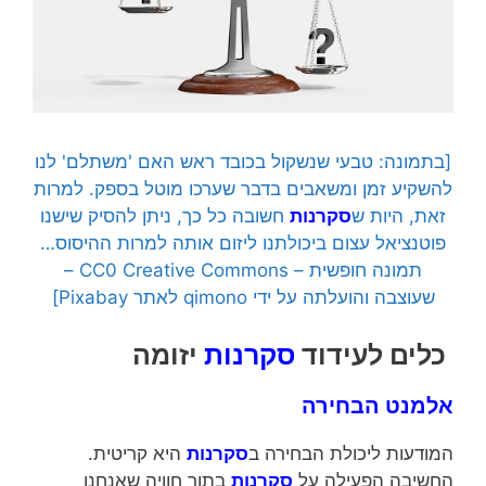
[בתמונה:
טבעי שנשקול בכובד ראש האם 'משתלם' לנו
להשקיע זמן ומשאבים בדבר שערכו מוטל בספק. למרות
זאת, היות ש
סקרנות
חשובה כל כך, ניתן להסיק שישנו
פוטנציאל עצום ביכולתנו ליזום אותה למרות ההיסוס…
תמונה חופשית – CC0 Creative Commons –
שעוצבה והועלתה על ידי qimono לאתר Pixabay]
כלים לעידוד
סקרנות
יזומה
אלמנט הבחירה
המודעות ליכולת הבחירה ב
סקרנות
היא קריטית.
החשיבה הפעילה על
סקרנות
בתור חוויה שאנחנו