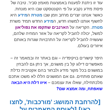
עוד זו ניתנת לפענוח באמצעות מאמץ סביר. טיבה של
פיסת מידע נקבע על פי הקונטסקט שבו היא מונחת.
כאשר אנחנו יוצרים מרחב וזמן שבו
מטרת
ה
מידע
היא
לחשוף אותנו למשהו חדש, ה
מידע
החדש תמיד משרת
מטרה
. הקריאה על
הארנבים שתקפו את נפוליאון
למשל, יכולה להוביל לקריאה על אזור המחיה שלהם,
שעשויה להוביל לקריאה על התרבויות שגרות באותם
איזורים בעולם.
היפר קישורים בויקיפדיה – וגם באתר זה ובמאמר זה –
מאפשרים דילוג קל בין מושגים, אך ניתן גם להבחין
במושגים בכל מקור מידע ולבחור בהם אקטיבית כדלת
שאתם פותחים. גם אם המושגים הללו לא משכו אתכם
מלכתחילה, שאלו את עצמכם –
איזו דלת היא הבאה
שאפתח, ומה אמצא שם?
[להרחבת המושג: 'מורכבות', לחצו
כאן]
[לאוסף המאמרים על