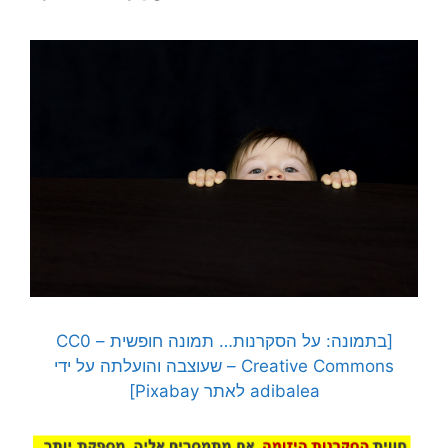
[בתמונה: על הסקרנות… תמונה חופשית – CC0
Creative Commons – שעוצבה והועלתה על ידי
adibalea לאתר Pixabay]