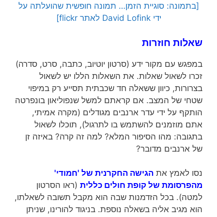
[בתמונה: סוגיית הזמן… תמונה חופשית שהועלתה על
ידי David Lofink לאתר flickr]
שאלות חוזרות
במפגש עם מקור ידע (סרטון יוטיוב, כתבה, סרט, סדרה)
זכרו לשאול שאלות. את השאלות הללו יש לשאול
בצרורות, כיוון ששאלה חד שכבתית תסייע רק במיפוי
שטחי של המצב. אם קראתם למשל שנפוליאון בונפרטה
הותקף על ידי עדר ארנבים מגודלים (מקרה אמיתי,
אתם מוזמנים להשתמש בו לתרגול), תוכלו לשאול
בתגובה: מהו הסיפור המלא? למה זה קרה? באיזה זן
של ארנבים מדובר?
נסו לאמץ את
הגישה החקרנית של 'חמודי'
מהפרסומת של קופת חולים כללית
(ראו הסרטון
למטה). בכל הזדמנות שבה הוא מקבל תשובה לשאלתו,
הוא מגיב אליה בשאלה נוספת. בניגוד להורינו, שניתן