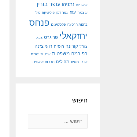
עופר בורין
נתניהו
ארגוניות
עוצמה
עזה
עמר דנק
פוליטיקה
פיל
פנחס
פלסטינים
בחנות חרסינה
יחזקאלי
פרוגרס
צבא
קורונה
רועי צזנה
רוסיה
צה"ל
רפורמה משפטית
שיטור
שרית
תהילים
אונגר משיח
תרבות ארגונית
חיפוש
חיפוש: