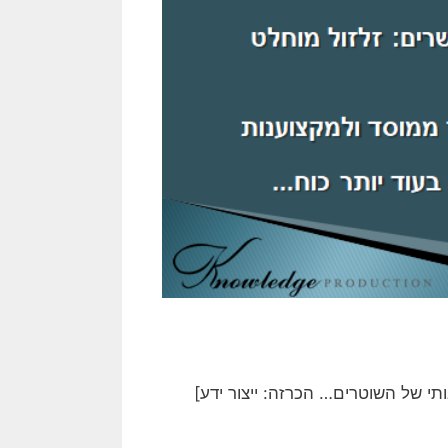
תי של השוטרים… הכרזה: ייצור ידע]