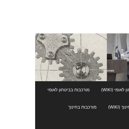
אומי (WIKI)
מורכבות בביטחון לאומי
 (WIKI)
מורכבות בחינוך