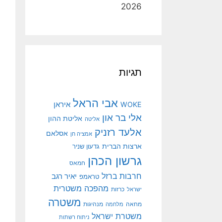
2026
תגיות
אבי הראל
איראן
WOKE
אלי בר און
אליטת ההון
אליטה
אלעד רזניק
אסלאם
אמציה חן
ארצות הברית
גדעון שניר
גרשון הכהן
חמאס
חרבות ברזל
יאיר רגב
טראמפ
מהפכה משטרית
ישראל
כרזות
משטרה
מנהיגות
מחאה
מלחמה
משטרת ישראל
ניתוח רשתות