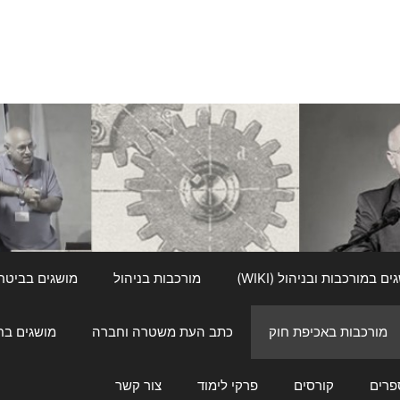
ם במורכבות ובניהול (WIKI)
מורכבות בניהול
מושגים בביטחון ל
מורכבות באכיפת חוק
כתב העת משטרה וחברה
מושגים בחינוך
פרים
קורסים
פרקי לימוד
צור קשר