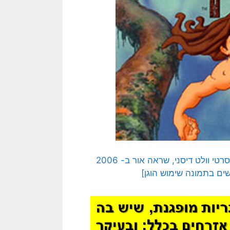
[התמונה המקורית היא כריכת הספר 'טרזן' (מקסי) מסדרת סרטי וולט דיסני, שראה אור ב- 2006
שים בתמונה שימוש הוגן]