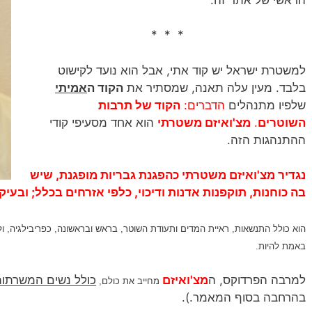
* * *
למשטרת ישראל יש קוד אתי, אבל הוא נועד לקישוט
בלבד. מעין עלה תאנה, שמסתיר את
הקוד ה
אמיתי
שלפיו מתנהלים
הדברים:
הקוד של
תרבות
השוטרים
.
מצ'ואיזם מ
שטרתי
הוא אחד מסעיפי קודי
ההתנהגות הזה.
נגדיר מצ'ואיזם משטרתי כהפגנת גבריות מופגנת, שיש
בה כוחנות, תוקפנות אדנות ודיכוי, כלפי אזרחים בכלל; ובעיק
הוא כולל התנשאות, ראיית המדים ותעודת השוטר, בראש ובראשונה, כפריבילגיה, ו
באמת להיות.
למרבה הפרדוקס, ה
מצ'ואיזם
כולל נשים המשרתות
מחייב את כולם,
בהרחבה בסוף המאמר.).