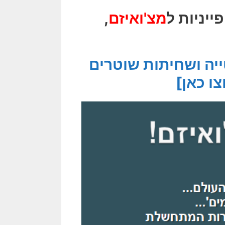
יניות ל
מצ'ואיזם
,
יה ושחיתות שוטרים
צו כאן]