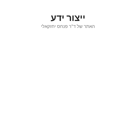
דלג
תוכן
ייצור ידע
האתר של ד"ר פנחס יחזקאלי