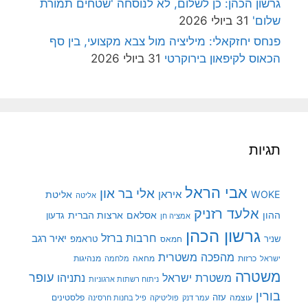
גרשון הכהן: כן לשלום, לא לנוסחה 'שטחים תמורת
שלום'
31 ביולי 2026
פנחס יחזקאלי: מיליציה מול צבא מקצועי, בין סף
הכאוס לקיפאון בירוקרטי
31 ביולי 2026
תגיות
אבי הראל
אלי בר און
איראן
WOKE
אליטת
אליטה
אלעד רזניק
ההון
אסלאם
ארצות הברית
גדעון
אמציה חן
גרשון הכהן
חרבות ברזל
יאיר רגב
שניר
טראמפ
חמאס
מהפכה משטרית
מנהיגות
ישראל
כרזות
מחאה
מלחמה
משטרה
עופר
משטרת ישראל
נתניהו
ניתוח רשתות ארגוניות
בורין
עוצמה
עזה
פלסטינים
עמר דנק
פוליטיקה
פיל בחנות חרסינה