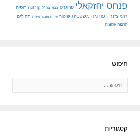
פנחס יחזקאלי
קורונה
פרוגרס
רוסיה
צה"ל
צבא
רפורמה משפטית
רועי צזנה
שיטור
תהילים
שרית אונגר משיח
תרבות ארגונית
חיפוש
חיפוש:
קטגוריות