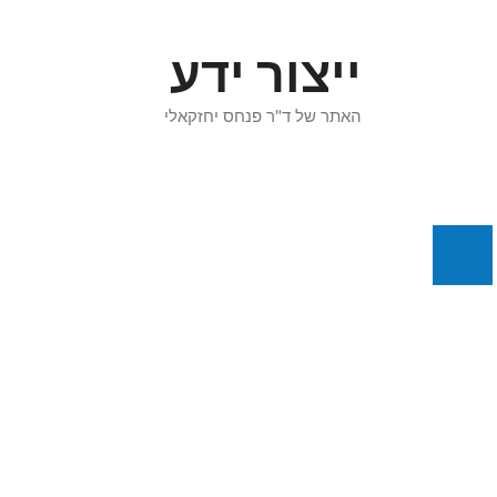
דלג
תוכן
ייצור ידע
האתר של ד"ר פנחס יחזקאלי