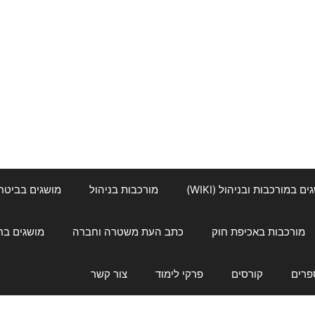
ם במורכבות ובניהול (WIKI)
מורכבות בניהול
מושגים בביטחון ל
מורכבות באכיפת חוק
כתב העת משטרה וחברה
מושגים בחינוך
פרים
קורסים
פרקי לימוד
צור קשר