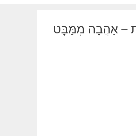
אַהֲבָה מִמַּבָּט