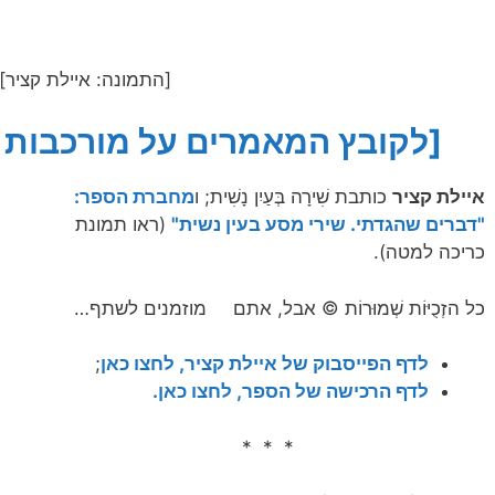
[התמונה: איילת קציר]
[לקובץ המאמרים על מורכבות 
איילת קציר
כותבת שִׁירָה בְּעַיִן נָשִׁית; ו
מחברת הספר:
"דברים שהגדתי. שירי מסע בעין נשית"
(ראו תמונת
כריכה למטה).
כל הזְכֻיּוֹת שְׁמוּרוֹת © אבל, אתם
מוזמנים לשתף…
לדף הפייסבוק של איילת קציר, לחצו כאן
;
לדף הרכישה של הספר, לחצו כאן.
* * *