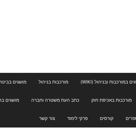
ם במורכבות ובניהול (WIKI)
מורכבות בניהול
מושגים בביטחון ל
מורכבות באכיפת חוק
כתב העת משטרה וחברה
מושגים בחינוך
פרים
קורסים
פרקי לימוד
צור קשר