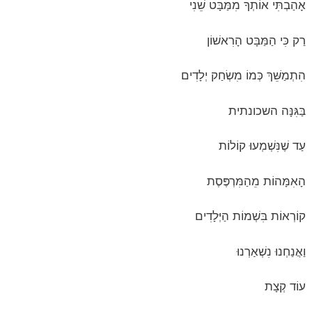
אָהַבְתִּי אוֹתְךָ מִמַּבָּט שֵׁנִי
רַק כִּי הַמַּבָּט הָרִאשׁוֹן
הִתְמַשֵּׁךְ כְּמוֹ מִשְׂחַק יְלָדִים
בַּגִּנָּה השכונתית
עַד שֶׁנִּשְׁמְעוּ קוֹלוֹת
הָאִמָּהוֹת מֵהַמִּרְפֶּסֶת
קוֹרְאוֹת בִּשְׁמוֹת הַיְּלָדִים
וַאֲנַחְנוּ נִשְׁאַרְנוּ
עוֹד קְצָת