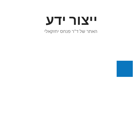
דלג
תוכן
ייצור ידע
האתר של ד"ר פנחס יחזקאלי