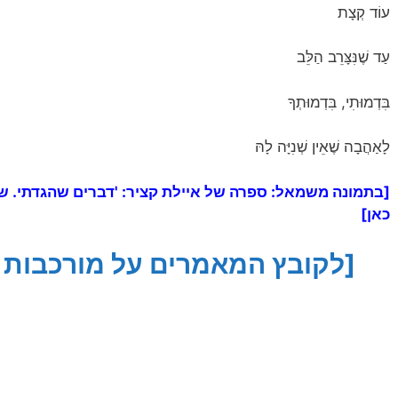
עוֹד קְצָת
עַד שֶׁנִּצָּרֵב הַלֵּב
בִּדְמוּתִי, בִּדְמוּתְךָ
לָאַהֲבָה שֶׁאֵין שְׁנִיָּה לָהּ
[בתמונה משמאל: ספרה של איילת קציר: 'דברים שהגדתי. שי
כאן]
[לקובץ המאמרים על מורכבות 