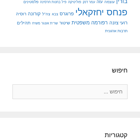
בורין
עוצמה
עזה
פלסטינים
עמר דנק
פוליטיקה
פיל בחנות חרסינה
פנחס יחזקאלי
קורונה
פרוגרס
רוסיה
צה"ל
צבא
רפורמה משפטית
רועי צזנה
שיטור
תהילים
שרית אונגר משיח
תרבות ארגונית
חיפוש
חיפוש:
קטגוריות