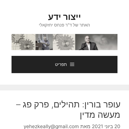
דלג
תוכן
ייצור ידע
האתר של ד"ר פנחס יחזקאלי
תפריט
עופר בורין: תהילים, פרק פג –
מעשה מדין
20 ביוני 2021
מאת
yehezkeally@gmail.com