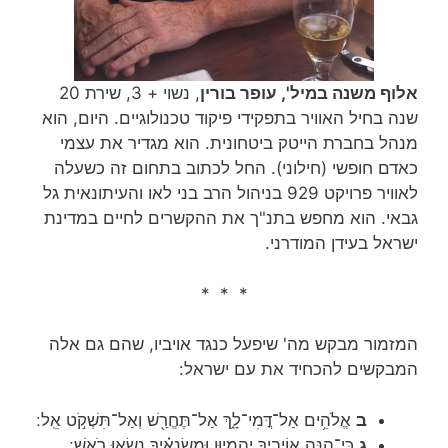
אלוף משנה במיל', עופר בורין
, נשוי + 3, שירת 20
שנה בחיל האוויר בתפקידי פיקוד טכנולוגיים. היום, הוא
מנהל בחברת הייטק ביטחונית. הוא מגדיר את עצמי
כאדם חופשי (חילוני). החל לכתוב בתחום זה כשעלה
לאוויר פרויקט 929 בניהול הרב בני לאו והעיתונאית גל
גבאי. הוא מחפש בתנ"ך את ההקשרים לחיים במדינת
ישראל בעידן המודרני.
* * *
המזמור מבקש מה' שיפעל כנגד אויביו, שהם גם אלה
המבקשים להכחיד את עם ישראל:
ב
אֱלֹהִ֥ים אַל־דֳּמִי־לָ֑ךְ אַל־תֶּחֱרַ֖שׁ וְאַל־תִּשְׁקֹ֣ט אֵֽל ׃
ג
כִּֽי־הִנֵּ֣ה אוֹיְבֶיךָ יֶהֱמָי֑וּן וּמְשַׂנְאֶ֗יךָ נָ֣שְׂאוּ רֹֽאשׁ ׃