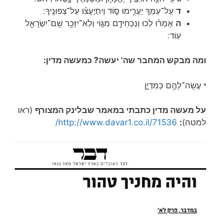
ד
עַֽל־עַמְּךָ יַעֲרִ֣ימוּ ס֑וֹד וְיִתְיָעֲצ֗וּ עַל־צְפוּנֶֽיךָ ׃
ה
אָמְר֗וּ לְכוּ וְנַכְחִידֵ֣ם מִגּ֑וֹי וְלֹֽא־יִזָּכֵ֖ר שֵֽׁם־יִשְׂרָאֵ֣ל
עֽוֹד ׃
ומה מבקש המחבר שה' יעשה? כמעשה מדין:
י
עֲשֵֽׂה־לָהֶ֥ם כְּמִדְיָ֑ן
על מעשה מדין כתבתי במאמר שבלינק המצורף
(ראו
למטה)
:
http://www.davar1.co.il/71536/