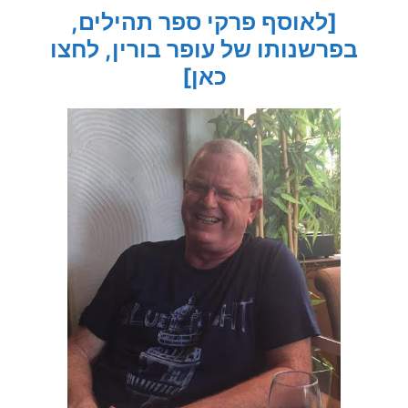
[לאוסף פרקי ספר תהילים,
בפרשנותו של עופר בורין, לחצו
כאן]