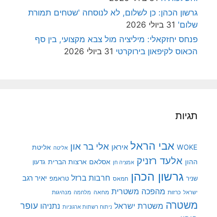
גרשון הכהן: כן לשלום, לא לנוסחה 'שטחים תמורת
שלום'
31 ביולי 2026
פנחס יחזקאלי: מיליציה מול צבא מקצועי, בין סף
הכאוס לקיפאון בירוקרטי
31 ביולי 2026
תגיות
אבי הראל
אלי בר און
איראן
WOKE
אליטת
אליטה
אלעד רזניק
ההון
אסלאם
ארצות הברית
גדעון
אמציה חן
גרשון הכהן
חרבות ברזל
יאיר רגב
שניר
טראמפ
חמאס
מהפכה משטרית
מנהיגות
ישראל
כרזות
מחאה
מלחמה
משטרה
עופר
משטרת ישראל
נתניהו
ניתוח רשתות ארגוניות