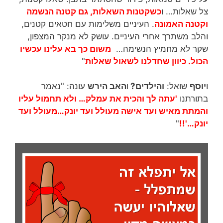
צל שאלות… ו
כשקטנות השאלות, גם קטנה הנשמה
וקטנה האמונה
. העיניים משלימות עם חטאים קטנים,
והלב משתרך אחרי העיניים. עושק לא מנקר המצפון,
שקר לא מחמיץ הנשימה…
משום כך בא עלינו עכשיו
הכול. כיוון שחדלנו לשאול שאלות
"
ו
יוסף
שואל:
והילדים?
ו
האב הירש
עונה: "נאמר
בתורתנו
'עתה לך והכית את עמלק… ולא תחמול עליו
ו
המתת מאיש ועד אישה מעולל ועד יונק…מעולל ועד
יונק…'!!
"