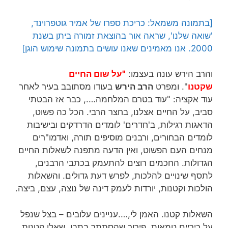
[בתמונה משמאל: כריכת ספרו של אמיר גוטפרוינד,
'שואה שלנו', שראה אור בהוצאת זמורה ביתן בשנת
2000. אנו מאמינים שאנו עושים בתמונה שימוש הוגן]
והרב הירש עונה בעצמו:
"על שום החיים
שקטנו
". ומפרט
הרב הירש
בעודו מסתובב בעיר לאחר
עוד אקציה: "עוד בטרם המלחמה…., כבר אז הבטתי
סביב, על החיים אצלנו, בחצר הרבי. הכל כה פשוט,
הדאגות רגילות, ב'חדרים' לומדים הדרדקים ובישיבות
לומדים הבחורים, ורבנים מוסיפים תורה, ואדמו"רים
מנחים העם הפשוט, ואין הדעה מתפנה לשאלות החיים
הגדולות. החכמים רוצים להתעמק בכתבי הרבנים,
לתסף שינויים להלכות, לפרש דעת גדולים. והשאלות
הולכות וקטנות, יורדות לעמק דינה של נוצה, עצם, ביצה.
השאלות קטנו. האמן לי,….עניינים עלובים – בצל שנפל
על כיריים טמאות, פירור שהסתתר בתבן. שאלו קטנות,