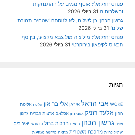
פנחס יחזקאלי: אוסף ממים על ההתנתקות
והשלכותיה
31 ביולי 2026
גרשון הכהן: כן לשלום, לא לנוסחה 'שטחים תמורת
שלום'
31 ביולי 2026
פנחס יחזקאלי: מיליציה מול צבא מקצועי, בין סף
הכאוס לקיפאון בירוקרטי
31 ביולי 2026
תגיות
אבי הראל
אלי בר און
איראן
WOKE
אליטת
אליטה
אלעד רזניק
ההון
אסלאם
ארצות הברית
גדעון
אמציה חן
גרשון הכהן
חרבות ברזל
יאיר רגב
שניר
טראמפ
חמאס
מהפכה משטרית
מנהיגות
ישראל
כרזות
מחאה
מלחמה