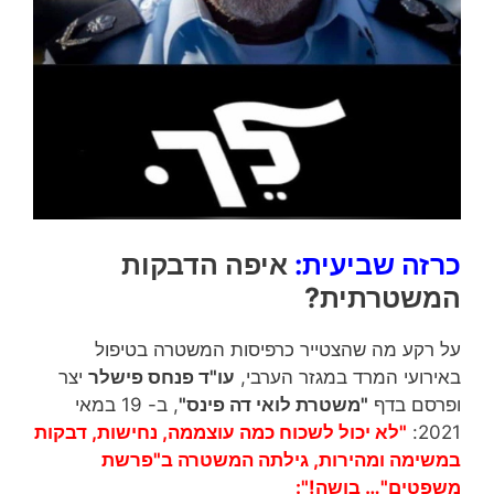
כרזה שביעית:
איפה הדבקות
המשטרתית?
על רקע מה שהצטייר כרפיסות המשטרה בטיפול
באירועי המרד במגזר הערבי,
עו"ד פנחס פישלר
יצר
ופרסם בדף
"משטרת לואי דה פינס"
, ב- 19 במאי
2021:
"לא יכול לשכוח כמה עוצממה, נחישות, דבקות
במשימה ומהירות, גילתה המשטרה ב"פרשת
משפטים"… בושה!":