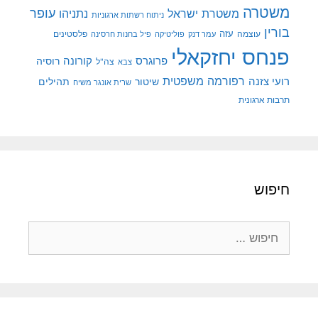
משטרה
עופר
משטרת ישראל
נתניהו
ניתוח רשתות ארגוניות
בורין
עוצמה
עזה
פלסטינים
עמר דנק
פוליטיקה
פיל בחנות חרסינה
פנחס יחזקאלי
קורונה
פרוגרס
רוסיה
צה"ל
צבא
רפורמה משפטית
רועי צזנה
שיטור
תהילים
שרית אונגר משיח
תרבות ארגונית
חיפוש
חיפוש: