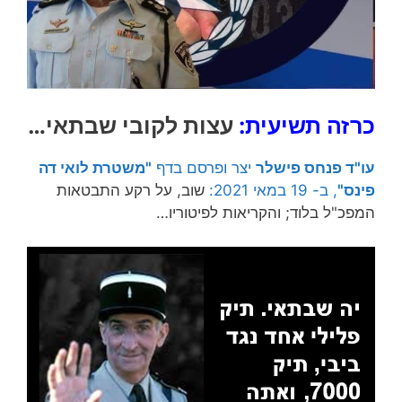
כרזה תשיעית:
עצות לקובי שבתאי…
עו"ד פנחס פישלר
יצר ופרסם בדף
"משטרת לואי דה
פינס"
, ב- 19 במאי 2021:
שוב, על רקע התבטאות
המפכ"ל בלוד; והקריאות לפיטוריו…