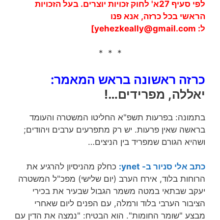
לפי סעיף 27א' לחוק זכויות יוצרים. בעל הזכויות
הראשי בכל כרזה, אנא פנו
ל:
yehezkeally@gmail.com
]
* * *
כרזה ראשונה בראש המאמר:
יאללה, מפרידים…!
בתמונה: בפרעות תשפ"א החליטו המשטרה והעומד
בראשה שאין פרעות. יש רק מתפרעים ערבים ויהודים;
ושהיא הגורם שמפריד בין הניצים…
כתב אלי סניור ב- ynet:
כחלק מהניסיון להרגיע את
הרוחות בלוד, אירח הערב (יום שלישי) מפכ"ל המשטרה
יעקב שבתאי במטה משמר הגבול שבעיר את בכירי
הציבור הערבי בלוד ורמלה, עם הפנים ליום שאחרי
מבצע "שומר החומות". הוא הבטיח: "נמצה את הדין עם