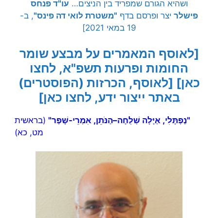
ושהיא הגורם שמפריד בין הניצים…
עו"ד פנחס
פישלר
יצר ופרסם בדף
"משטרת לואי דה פינס"
, ב-
19 במאי 2021]
[לאוסף המאמרים על מבצע שומר
החומות ופרעות תשפ"א, לחצו
כאן]
[לאוסף, הכרזות (הפוסטרים)
באתר ייצור ידע, לחצו כאן]
"נַפְתָּלִי, אַיָּלָה שְׁלֻחָה–הַנֹּתֵן, אִמְרֵי-שָׁפֶר"
(בראשית
מט, כא)