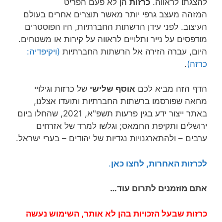
להצגתו לראווה.
כרזות
הן לא פעם הפריט
המזהה מעצב גרפי יותר מאשר תוצרים אחרים בעולם
העיצוב. לפני עידן הרשתות החברתיות, היו הפוסטרים
מודפסים על נייר ותלויים לראווה על קירות או משטחים.
היום, עברה הזירה אל הרשתות החברתיות
(ויקיפדיה:
כרזה)
.
הדף הזה מביא לכם
אוסף שלישי
של כרזות וגילויי
מחאה שפורסמו ברשתות החברתיות ותועדו אצלנו,
באתר ייצור ידע בגין פרעות תשפ"א, 2021, שהחלו ביום
ירושלים ותקיפת החמאס; וגלשו למרד של אזרחים
ערבים – ולהתארגנויות נגדיות של יהודים – בערי ישראל.
לכרזות האחרות, לחצו כאן
.
אתם מוזמנים לתרום עוד…
כרזות שבעל הזכויות בהן לא אותר, השימוש נעשה