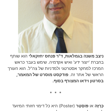
ניצב משנה בגמלאות, ד"ר פנחס יחזקאלי
הוא שותף
בחברת 'ייצור ידע' ואיש אקדמיה. שימש בעבר כראש
המרכז למחקר אסטרטגי ולמדניות של צה"ל. הוא העורך
הראשי של אתר זה.
פודקסט מוסרט של המאמר,
בסרטון וידאו המצורף בסוף.
* * *
כְּרָזָה
או
פּוֹסְטֶר
(Poster) היא כל דימוי חזותי המיועד