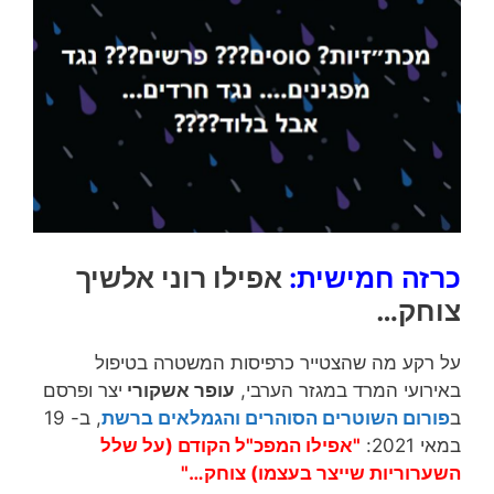
כרזה חמישית:
אפילו רוני אלשיך
צוחק…
על רקע מה שהצטייר כרפיסות המשטרה בטיפול
באירועי המרד במגזר הערבי,
עופר אשקורי
יצר ופרסם
ב
פורום השוטרים הסוהרים והגמלאים ברשת
,
ב- 19
במאי 2021:
"אפילו המפכ"ל הקודם (על שלל
השערוריות שייצר בעצמו) צוחק…"