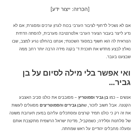
[הכרזה: ייצור ידע]
אם לא נשכיל לדחוף לציבור הערבי בכוח לגרון ערכים ומסגרת; אם לא
נדע לייצר בעבור הצעיר הערבי אלטרנטיבה מערבית, להסתה הדתית
הנוראית לה הוא חשוף במסגד השכונתי; אנחנו בהחלט נגיע למצב, שבו
נאלץ לבצע מחדש את תוכנית ד' בקנה מידה הרבה יותר רחב ממה
שבצענו בעבר.
ואי אפשר בלי מילה לסיום על בן
גביר…
אנשים – כמו
בן גביר וסמוטריץ
– מסובבים את כולנו סביב האצבע
הקטנה.
אבל חשוב לזכור, ש
הבן גבירים והסמוטריצים
מסוגלים לעשות
את זה רק כי כולנו תמיד קורצים ומסתכלים עליהם במעין תערובת משונה
של סלחנות וסלידה; כשמקביל, מדינת ישראל הרשמית מתקצבת אותם
ומעלה מחבלים יהודיים על ראש שמחתה.