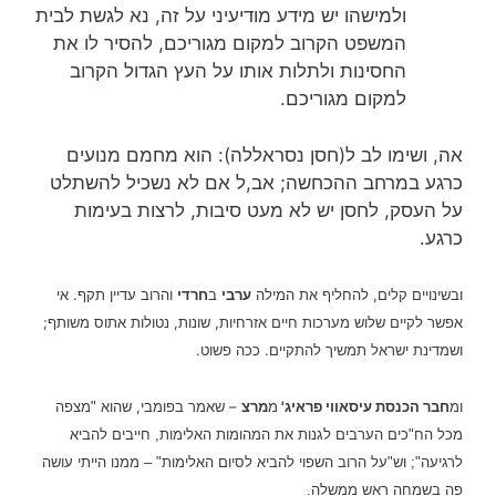
ולמישהו יש מידע מודיעיני על זה, נא לגשת לבית
המשפט הקרוב למקום מגוריכם, להסיר לו את
החסינות ולתלות אותו על העץ הגדול הקרוב
למקום מגוריכם.
אה, ושימו לב ל(חסן נסראללה): הוא מחמם מנועים
כרגע במרחב ההכחשה; אב,ל אם לא נשכיל להשתלט
על העסק, לחסן יש לא מעט סיבות, לרצות בעימות
כרגע.
ובשינויים קלים, להחליף את המילה
ערבי
ב
חרדי
והרוב עדיין תקף.
אי
אפשר לקיים שלוש מערכות חיים אזרחיות, שונות, נטולות אתוס משותף;
ושמדינת ישראל תמשיך להתקיים. ככה פשוט.
ומ
חבר הכנסת עיסאווי פראיג'
מ
מרצ
– שאמר בפומבי, שהוא
"מצפה
מכל הח"כים הערבים לגנות את המהומות האלימות, חייבים להביא
לרגיעה"; וש"
על הרוב השפוי להביא לסיום האלימות" – ממנו
הייתי עושה
פה בשמחה ראש ממשלה.