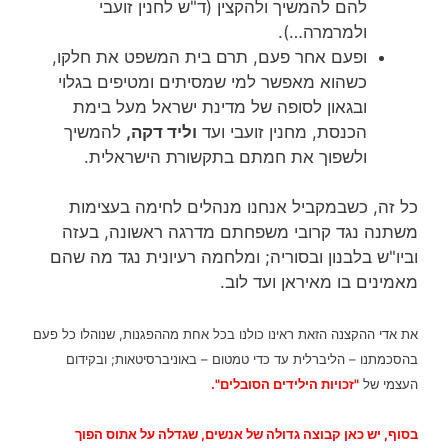
להם להמשיך ולהקצין (ד"ש לחנין זועבי
ולמרמרה…).
ופעם אחר פעם, תרם בית המשפט את חלקו,
כשהוא מאפשר למי שמסיתים ומטיפים בגלוי
ובגאון לסופה של מדינת ישראל מעל בימת
הכנסת, מחנין זועבי ועד
וליד דקה,
להמשיך
ולשפוך את חמתם בתקשורת הישראלית.
כל זה, כשבמקביל אנחנו מנהלים לחימה בעצימות
משתנה נגד קרובי משפחתם מדרגה ראשונה, בעזה
וביו"ש בלבנון ובסוריה; ומלחמה רעיונית נגד מה שהם
מאמינים בו מאיראן ועד לוב.
את אדי ההקצנה הזאת ראינו כולנו בכל אחת מההפגנות, שנוהלו כל פעם
בהסכמתנו – הליברלית עד כדי טמטום – באוניברסיטאות; ובקידום
העצמי של
"זכויות הילידים הסובלים".
בסוף, יש כאן קבוצה גדולה של אנשים, שגדלה על אתוס הפוך