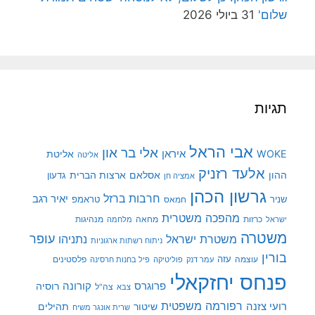
שלום'
31 ביולי 2026
תגיות
אבי הראל
אלי בר און
איראן
WOKE
אליטת
אליטה
אלעד רזניק
ההון
אסלאם
ארצות הברית
גדעון
אמציה חן
גרשון הכהן
חרבות ברזל
יאיר רגב
שניר
טראמפ
חמאס
מהפכה משטרית
מנהיגות
ישראל
כרזות
מחאה
מלחמה
משטרה
עופר
משטרת ישראל
נתניהו
ניתוח רשתות ארגוניות
בורין
עוצמה
עזה
פלסטינים
עמר דנק
פוליטיקה
פיל בחנות חרסינה
פנחס יחזקאלי
קורונה
פרוגרס
רוסיה
צה"ל
צבא
רפורמה משפטית
רועי צזנה
שיטור
תהילים
שרית אונגר משיח