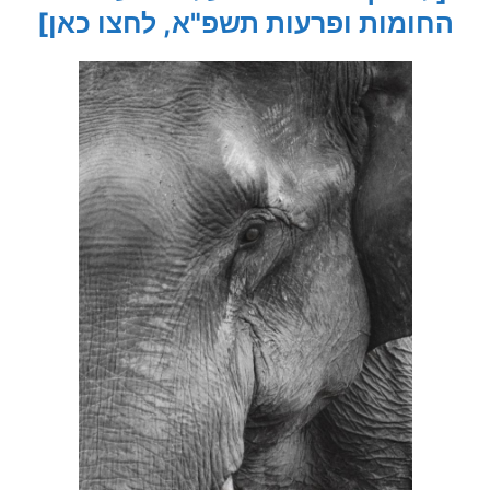
החומות ופרעות תשפ"א, לחצו כאן]