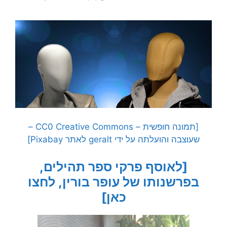
[תמונה חופשית – CC0 Creative Commons –
שעוצבה והועלתה על ידי geralt לאתר Pixabay]
[לאוסף פרקי ספר תהילים,
בפרשנותו של עופר בורין, לחצו
כאן]