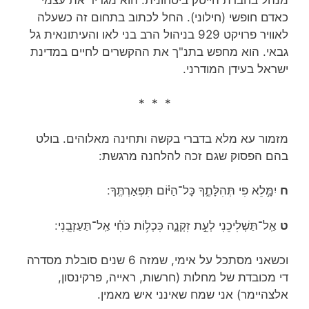
כאדם חופשי (חילוני). החל לכתוב בתחום זה כשעלה
לאוויר פרויקט 929 בניהול הרב בני לאו והעיתונאית גל
גבאי. הוא מחפש בתנ"ך את ההקשרים לחיים במדינת
ישראל בעידן המודרני.
* * *
מזמור עא מלא בדברי בקשה ותחינה מאלוהים. בולט
בהם הפסוק שגם זכה להלחנה מרגשת:
ח
יִמָּ֣לֵא פִי תְּהִלָּתֶ֑ךָ כָּל־הַיּ֗וֹם תִּפְאַרְתֶּֽךָ ׃
ט
אַֽל־תַּשְׁלִיכֵנִי לְעֵ֣ת זִקְנָ֑ה כִּכְל֥וֹת כֹּחִ֗י אַֽל־תַּעַזְבֵֽנִי ׃
וכשאני מסתכל על אימי, שמזה 6 שנים סובלת מסדרה
די מכובדת של מחלות (חרשות, ראייה, פרקינסון,
אלצהיימר) אני שמח שאינני איש מאמין.