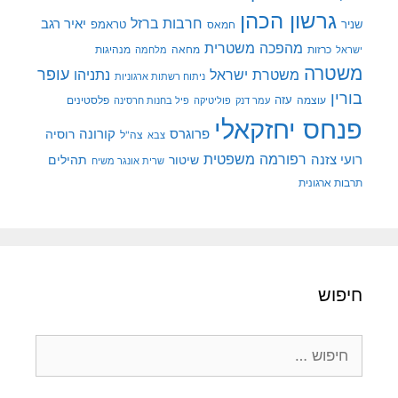
גרשון הכהן
חרבות ברזל
יאיר רגב
שניר
טראמפ
חמאס
מהפכה משטרית
מנהיגות
ישראל
כרזות
מחאה
מלחמה
משטרה
עופר
משטרת ישראל
נתניהו
ניתוח רשתות ארגוניות
בורין
עוצמה
עזה
פלסטינים
עמר דנק
פוליטיקה
פיל בחנות חרסינה
פנחס יחזקאלי
קורונה
פרוגרס
רוסיה
צה"ל
צבא
רפורמה משפטית
רועי צזנה
שיטור
תהילים
שרית אונגר משיח
תרבות ארגונית
חיפוש
חיפוש: