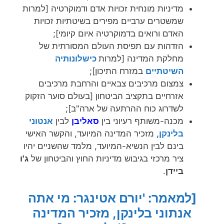
מדיניות מונחית זכויות אדם ודמוקרטיה [למרות
שמשטרים ערביים מפירים בשיטתיות זכויות
האדם ורואים בדמוקרטיה איום קיומי];
הזדהות עם תפיסת העולם המסורתית של
מחלקת המדינה [למרות
כישלונותיה
השיטתיים
במזרח התיכון];
צמצום מרכיבים צבאיים והרחבת מרכיבים
אזרחיים בתקציב הביטחון [בעולם סוער הזקוק
לשדרוג כוח ההרתעה של ארה"ב];
מכנה-משותף רעיוני בין
סאליבן
לבין
אנטוני
בלינקן,
מזכיר המדינה המיועד, והקשר האישי
בינם לבין הנשיא-המיועד, מלמד שהשניים יהיו
ציר מרכזי בגיבוש מדיניות החוץ והביטחון של
ג'ו
ביידן
.
[למאמר: 'יורם אטינגר: מי אתה
אנתוני בלינקן, מזכיר המדינה