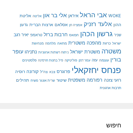
אבי הראל
אלי בר און
איראן
WOKE
אליטת
אליטה
אלעד רזניק
ההון
אסלאם
ארצות הברית
גדעון
אמציה חן
גרשון הכהן
חרבות ברזל
יאיר רגב
שניר
טראמפ
חמאס
מהפכה משטרית
מנהיגות
ישראל
כרזות
מחאה
מלחמה
משטרה
עופר
משטרת ישראל
נתניהו
ניתוח רשתות ארגוניות
בורין
עוצמה
עזה
פלסטינים
עמר דנק
פוליטיקה
פיל בחנות חרסינה
פנחס יחזקאלי
קורונה
פרוגרס
רוסיה
צה"ל
צבא
רפורמה משפטית
רועי צזנה
שיטור
תהילים
שרית אונגר משיח
תרבות ארגונית
חיפוש