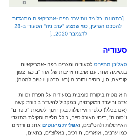
[בתמונה: כל מדינות ערב הפרו-אמריקאיות מתנגדות
להסכם הגרעין, כפי שמציג "ערב ניוז" הסעודי ב-28
לדצמבר 2020…]
סעודיה
סאליבן מתייחס
לסעודיה ומצרים הפרו-אמריקאיות
בנשימה אחת עם אויבות ויריבות של ארה"ב כגון צפון
קוריאה, סין, רוסיה ותורכיה (ראו סרטון יו טיוב למטה).
הוא מטיח ביקורת פומבית בסעודיה על הפרת זכויות
אדם והיעדר דמוקרטיה, במקביל להיעדר ביקורת קשה
(אם בכלל) כלפי האייתולות בגין חינוך לשנאת "כופרים"
ו"סוטים", דיכוי האוכלוסייה, כולל תליית וסקילת מתנגדי
האייתולות ולהט"בים, ו
אפליית מיעוטים
אתנים ודתיים
כמו ערבים, אזארים, תורכים, באלוצ'ים, בהאים,