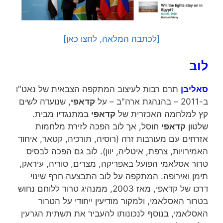
[לכתבה המלאה, לחצו כאן]
לוב
סאליבן
תרם רבות לעיצוב המתקפה הצבאית של נאט"ו
ב-2011 – בהנהגת ארה"ב – על
קדאפי
, שנועדה לשים
קץ למלחמה האכזרית של
קדאפי
במתנגדיו מבית.
שלטון
קדאפי
חוסל, אך לוב הפכה לזירת מלחמות
אזרחים עם מעורבות זרה (רוסיה, תורכיה, קטאר, איחוד
האמירויות, צרפת, איטליה, יוון). לוב גם הפכה לבסיס
טרור אסלאמי הפועל באפריקה, מצרים, סוריה, עיראק,
תימן ואירופה. המתקפה על לוב התבצעה חרף שינוי
דרכו של קדאפי, מאז 2003, ממנהיג טרור ללוחם נחוש
בטרור האסלאמי, ולמקור מודיעין ייחודי על הטרור
האסלאמי, בנוסף לנכונותו להעביר את תשתית הגרעין