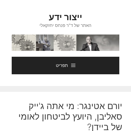
דלג
תוכן
ייצור ידע
האתר של ד"ר פנחס יחזקאלי
תפריט
יורם אטינגר: מי אתה ג'ייק
סאליבן, היועץ לביטחון לאומי
של ביידן?