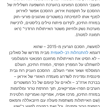
מעצבי ההסכם המעיטו בהערכת ההשפעה השלילית של
ההסכם על תוקפנות איראן. ההסכם אפשר לאיראן
למנף אותו לתמיכתה במשטרים וארגונים פורעי-חוק
במזרח התיכון, לקידום פיתוח טילים בליסטים, לרכישת
מערכות נשק ולחיזוק משטר האייתולות הרודני" (ראו
תמונה למטה).
למעשה, הסכם הגרעין מ-2015 – שהוא
דוגמא
להתנהלות רב-לאומית
מבית מדרשו של סאליבן
– לא הסיט את האייתולות מחזונם הפנאטי והמגלומני
להשתלט על המפרץ הפרסי, המזרח התיכון, העולם
המוסלמי ושאר אזורי העולם. ההסכם העניק רוח גבית
פיננסית ומדינית לשדרוג מעמדה האזורי של איראן –
בברכת ארה"ב – ולאיים על קיומם של כל המשטרים
הערבים הפרו-אמריקאים, תוך החרפת טרור ומלחמות
במזרח התיכון, מרכז אסיה, אפריקה ואמריקה הלטינית
(שם האייתולות משתפות פעולה עם חיזבאללה וחמאס
בהפצת טרור וסמים), וכל זאת במטרה לפגוע ב"שטן