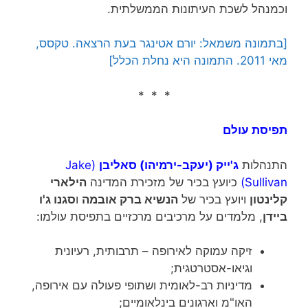
וכמנהל לשכת העיתונות הממשלתית.
[בתמונה משמאל: יורם אטינגר בעת הרצאה. טקסס,
מאי 2011. התמונה היא נחלת הכלל]
* * *
תפיסת עולם
התנהלות
ג'ייק (יעקב-ירמיהו) סאליבן
(Jake
Sullivan)
כיועץ בכיר של מזכירת המדינה
הילארי
קלינטון
ויועץ בכיר של
הנשיא ברק אובמה
ו
סגנו ג'ו
ביידן
, מלמדים על מרכיבים מרכזיים בתפיסת עולמו:
זיקה עמוקה לאירופה – תרבותית, רעיונית
וגיאו-אסטרטגית;
מדיניות רב-לאומית ושתופי פעולה עם אירופה,
האו"מ וארגונים בינלאומיים;