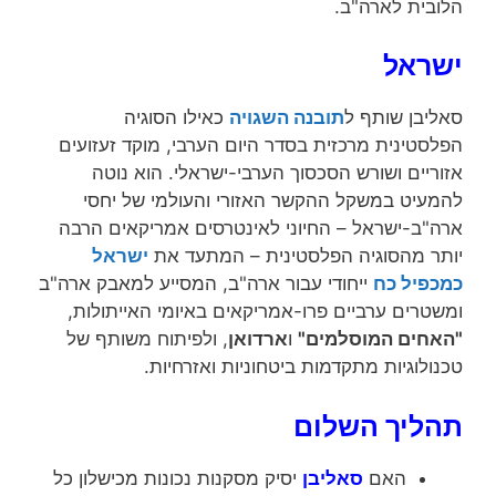
הלובית לארה"ב.
ישראל
סאליבן שותף ל
תובנה השגויה
כאילו הסוגיה
הפלסטינית מרכזית בסדר היום הערבי, מוקד זעזועים
אזוריים ושורש הסכסוך הערבי-ישראלי. הוא נוטה
להמעיט במשקל ההקשר האזורי והעולמי של יחסי
ארה"ב-ישראל – החיוני לאינטרסים אמריקאים הרבה
יותר מהסוגיה הפלסטינית – המתעד את
ישראל
כמכפיל כח
ייחודי עבור ארה"ב, המסייע למאבק ארה"ב
ומשטרים ערביים פרו-אמריקאים באיומי האייתולות,
"האחים המוסלמים"
ו
ארדואן
, ולפיתוח משותף של
טכנולוגיות מתקדמות ביטחוניות ואזרחיות.
תהליך השלום
האם
סאליבן
יסיק מסקנות נכונות מכישלון כל