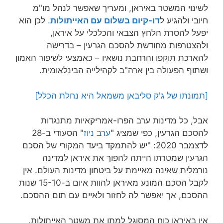
לשינוי המשטר באיראן, ומעריך שאפשר לנהל מו"מ
חיובי ולהגיע ל
דו-קיום בשלום עם האייתולות
. לכן הוא
יפעל להסרת הלחץ הצבאי והכלכלי על איראן,
ולהצטרפות מחודשת להסכם הגרעין – בדרישה
להארכת תוקפו והרחבת נושאיו – כאמצעי לשיפור האמון
ושתוף הפעולה בין ארה"ב לקהילייה הבינלאומית.
[תמונתו של ג'ק סליבאן משמאל היא נחלת הכלל]
אבל, כל מדינות ערב הפרו-אמריקאיות מתנגדות
להסכם הגרעין, כפי שמציג "
ערב ניוז
" הסעודי ב-28
לדצמבר 2020: "יש להתמקד ביעד המקורי של הסכם
הגרעין שמטרתו הייתה להפוך את איראן למדינה
נורמלית שאינה מאיימת על ביטחון מדינות העולם. אין
לקבל הסכם המונע מאיראן להוות איום ב-15-10 שנות
ההסכם, אך יאפשר לה לחזור ולאיים עם תום ההסכם.
אין באיראן כוח המסוגל למתן את משטר האייתולות.