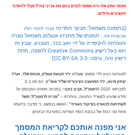
סכומי עתֵק אלו היה אפשר לקדם בהם את ענייני צה"ל מבלי להוסיף
תקציבים גדולים.
[בתמונה משמאל: מבקר המדינה
מבכר להוקיר רגליו
תמונתו של מתניהו אנגלמן משמאל נוצרה
מביקורות אלו…
והועלתה לויקיפדיה על ידי יואב בכר, הטכניון. קובץ זה
הוא בעל רישיון Creative Commons להפצה, תחת
רישיון זהה, גרסה: CC BY-SA 3.0]
לאחרונה הגיע לידי מסמך ששלחו
יו"ר תנועת אומ"ץ, פנחס פלד, ועו"ד
יצחק מינא, יו"ר המועצה הציבורית שליד אומ״ץ
. הם פנו ב-3
לפברואר 2020 ל
רמטכ"ל, אביב כוכבי
, במכתב מפורט המבוסס על
מידע שהגיע למשרדי התנועה, וכותרתו –
״פנייה לרמטכ"ל: חשד
לשחיתות לכאורה בפיקוד העורף
״.
הנושא בנפשנו, כי מדובר בדוגמה
אחת מני רבות של בבזבוז כספי המדינה במערכת הביטחון.
אני מפנה אותכם לקריאת המסמך