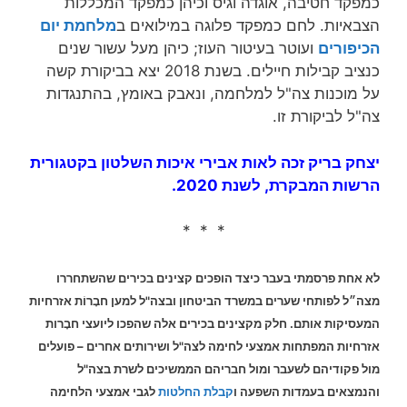
כמפקד חטיבה, אוגדה וגיס וכיהן כמפקד המכללות
הצבאיות. לחם כמפקד פלוגה במילואים ב
מלחמת יום
הכיפורים
ועוטר בעיטור העוז; כיהן מעל עשור שנים
כנציב קבילות חיילים. בשנת 2018 יצא בביקורת קשה
על מוכנות צה"ל למלחמה, ונאבק באומץ, בהתנגדות
צה"ל לביקורת זו.
יצחק בריק זכה לאות אבירי איכות השלטון בקטגורית
הרשות המבקרת, לשנת 2020.
* * *
לא אחת פרסמתי בעבר כיצד הופכים קצינים בכירים שהשתחררו
מצה״ל לפותחי שערים במשרד הביטחון ובצה"ל למען חבָרוֹת אזרחיות
המעסיקות אותם. חלק מקצינים בכירים אלה שהפכו ליועצי חבָרות
אזרחיות המפתחות אמצעי לחימה לצה"ל ושירותים אחרים – פועלים
מול פקודיהם לשעבר ומול חבריהם הממשיכים לשרת בצה"ל
והנמצאים בעמדות השפעה ו
קבלת החלטות
לגבי אמצעי הלחימה