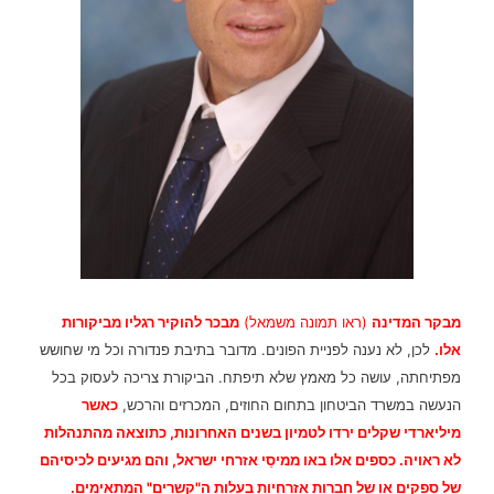
מבקר המדינה
(ראו תמונה משמאל)
מבכר להוקיר רגליו מביקורות
אלו.
לכן, לא נענה לפניית הפונים. מדובר בתיבת פנדורה וכל מי שחושש
מפתיחתה, עושה כל מאמץ שלא תיפתח.
הביקורת צריכה לעסוק בכל
הנעשה במשרד הביטחון בתחום החוזים, המכרזים והרכש,
כאשר
מיליארדי שקלים ירדו לטמיון בשנים האחרונות, כתוצאה מהתנהלות
לא ראויה.
כספים אלו באו ממיסֵי אזרחי ישראל, והם מגיעים לכיסיהם
של ספקים או של חברות אזרחיות בעלות ה"קשרים" המתאימים.