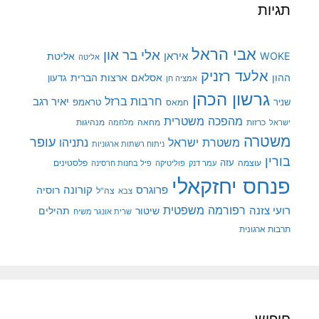
תגיות
אבי הראל
אלי בר און
איראן
WOKE
אליטת
אליטה
אלעד רזניק
ההון
אסלאם
ארצות הברית
גדעון
אמציה חן
גרשון הכהן
חרבות ברזל
יאיר רגב
שניר
טראמפ
חמאס
מהפכה משטרית
מנהיגות
ישראל
כרזות
מחאה
מלחמה
משטרה
עופר
משטרת ישראל
נתניהו
ניתוח רשתות ארגוניות
בורין
עוצמה
עזה
פלסטינים
עמר דנק
פוליטיקה
פיל בחנות חרסינה
פנחס יחזקאלי
קורונה
פרוגרס
רוסיה
צה"ל
צבא
רפורמה משפטית
רועי צזנה
שיטור
תהילים
שרית אונגר משיח
תרבות ארגונית
חיפוש