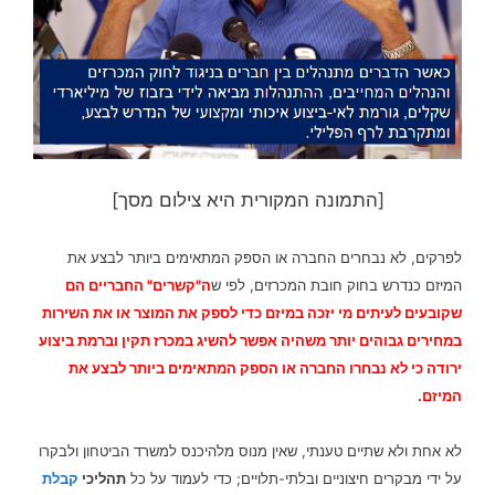
[התמונה המקורית היא צילום מסך]
לפרקים, לא נבחרים החברה או הספּק המתאימים ביותר לבצע את
המיזם כנדרש בחוק חובת המכרזים, לפי ש
ה"קשרים" החבריים הם
שקובעים לעיתים מי יזכה במיזם כדי לספק את המוצר או את השירות
במחירים גבוהים יותר משהיה אפשר להשיג במכרז תקין וברמת ביצוע
ירודה כי לא נבחרו החברה או הספק המתאימים ביותר לבצע את
המיזם.
לא אחת ולא שתיים טענתי, שאין מנוס מלהיכנס למשרד הביטחון ולבקרו
על ידי מבקרים חיצוניים ובלתי-תלויים; כדי לעמוד על כל
תהליכי
קבלת