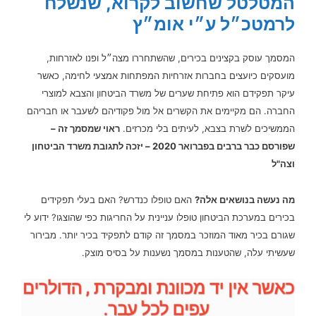
המטלטל שחשוב לקרוא, שנשלח
לרמטכ״ל ע״י אומ״ץ
המסמך עוסק בקצינים בכירים, שהשתחררו מצה״ל ופנו לאזרחות,
מועסקים כיועצים בחברות אזרחיות המפתחות אמצעי לחימה, כאשר
עיקר תפקידם הוא פתיחת שערים של משרד הביטחון והצבא למוצרי
החברה. הם מקיימים את הקשרים אל מול פקודיהם לשעבר או חבריהם
הממשיכים לשרת בצבא, לעיתים בלי מכרזים.
ראוי שמסמך זה –
שפורסם כבר ברבים בפברואר 2020 – יזכה לתגובת משרד הביטחון
וצה"ל
מה נעשה בנושאים אלה?
האם טופלו כנדרש? האם בעלי תפקידים
בכירים במערכת הביטחון טופלו עניינית על החריגות כפי שהוצגו? ידוע לי
שגורם בכיר מאוד המוזכר במסמך זה קודם לתפקיד בכיר יותר. מבירור
שעשיתי עלה, שהטענות במסמך נשענות על בסיס מוצק.