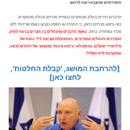
והשירותים שהצבא רוצה לרכוש.
הדברים ניכרים בחלק מהמקרים בהטיית מכרזים ובחלק מהמקרים
באי-ביצוע מכרזים כחוק, כי החברה או הספּק נקבעו באופן שרירותי ללא
מכרז כמתחייב בחוק.
כאשר הדברים מתנהלים בין חברים בניגוד לחוק
המכרזים והנהלים המחייבים, ההתנהלות מביאה לידי בזבוז של
מיליארדי שקלים, גורמת לאי-ביצוע איכותי ומקצועי של הנדרש לבצע,
ומתקרבת לרף הפלילי.
[להרחבת המושג, 'קבלת החלטות',
לחצו כאן]