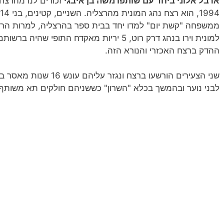
ארבל אלוני ביחד עם שותפו משה בן איבגי
ממשפחה "קשת יום" למדו יחד בבית ספר בהרצליה, למרות הרקע
למונית וירו בנהג דרק רוט, 5 יריות מאקדח התופ
ההדק ברצח האכזרי והנורא הזה.
שני הצעירים הורשעו ברצח 
לבני נוער ובהמשך בכלא "השרון" כששניהם חולקים תא משותף.