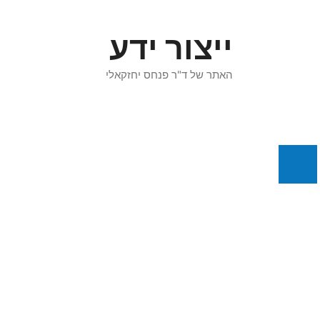
דלג
תוכן
ייצור ידע
האתר של ד"ר פנחס יחזקאלי