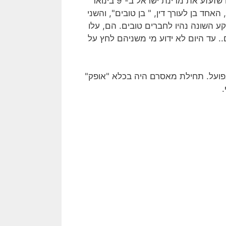
זכורים לנו מהרצח שזעזע את מדינת ישראל ב- 9 בינואר
1994, הוא רצח נהג המונית מהרצליה. השניים, קטינים, בני 14, האחד בן לעורך דין, " בן טובים", והשני
 השונה נהיו לחברים טובים. הם, עלו
י שהיה ברשותם.. עד היום לא ידוע מי משניהם לחץ על
ונגזר עליהם עונש 16 שנות מאסר בפועל. תחילת מאסרם היה בכלא "אופק"