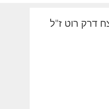
ח דרק רוט ז"ל