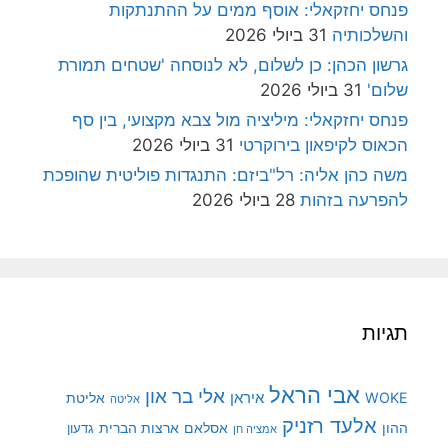
פנחס יחזקאלי: אוסף ממים על ההתנתקות
והשלכותיה
31 ביולי 2026
גרשון הכהן: כן לשלום, לא לנוסחה 'שטחים תמורת
שלום'
31 ביולי 2026
פנחס יחזקאלי: מיליציה מול צבא מקצועי, בין סף
הכאוס לקיפאון בירוקרטי
31 ביולי 2026
משה כהן אליה: רל"ביזם: התנגדות פוליטית שהופכת
להפרעה בזהות
28 ביולי 2026
תגיות
אבי הראל
אלי בר און
איראן
WOKE
אליטת
אליטה
אלעד רזניק
ההון
אסלאם
ארצות הברית
גדעון
אמציה חן