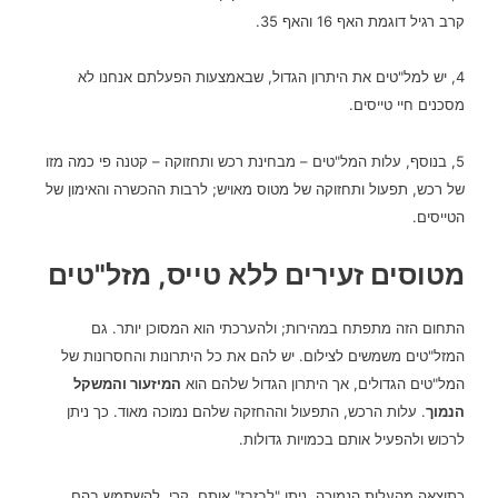
קרב רגיל דוגמת האף 16 והאף 35.
4, יש למל"טים את היתרון הגדול, שבאמצעות הפעלתם אנחנו לא
מסכנים חיי טייסים.
5, בנוסף, עלות המל"טים – מבחינת רכש ותחזוקה – קטנה פי כמה מזו
של רכש, תפעול ותחזוקה של מטוס מאויש; לרבות ההכשרה והאימון של
הטייסים.
מטוסים זעירים ללא טייס, מזל"טים
התחום הזה מתפתח במהירות; ולהערכתי הוא המסוכן יותר.
גם
המזל"טים משמשים לצילום.
יש להם את כל היתרונות והחסרונות של
המל"טים הגדולים, אך היתרון הגדול שלהם הוא
המיזעור והמשקל
הנמוך
.
עלות הרכש, התפעול וההחזקה שלהם נמוכה מאוד. כך ניתן
לרכוש ולהפעיל אותם בכמויות גדולות.
כתוצאה מהעלות הנמוכה, ניתן "לבזבז" אותם. קרי, להשתמש בהם