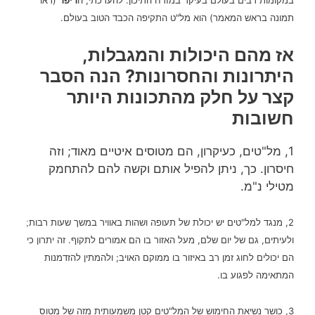
במקומות רבים בעולם בעיקר במזרח התיכון.
להערכתי, ה
ריפר
(ראו
תמונה בראש המאמר) הוא מל"ט התקיפה הכבד הטוב בעולם.
אז מהם היכולות והמגבלות,
היתרונות והחסרונות? הנה הסבר
קצר על חלק מהתכונות היותר
חשובות
1, מל"טים, כעיקרון, הם מטוסים איטיים מאוד; וזה
חיסרון. כך, ניתן להפיל אותם וקשה להם להתחמק
מטילי נ"מ.
2, מנגד למל"טים יש יכולת של תעופה ושהות באוויר במשך
שעות רבות;
לעיתים, גם של יום שלם, מעל האזור בו הם אמורים לתקוף. זה יתרון כי
ו
הם יכולים לחוג זמן רב באיזור בו ממוקם האויב; ולהמתין להזדמנות
המתאימה לפגוע בו.
3, כושר נשיאת החימוש של המל"טים קטן משמעותית מזה של מטוס