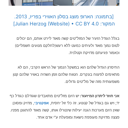
[בתמונה: הארופ מוצג בסלון האווירי בפריז, 2013.
המקור: Julian Herzog (Website) • CC BY 4.0]
בגלל הגודל הזעיר של המזל"טים קשה מאוד ליירט אותם, הם יכולים
לטוס נמוך מאוד ולעיתים כמעט ללא רעש(לחלקם מנועים חשמליים)
וכאמור פגיעתם מדויקת וקטלנית.
החיסרון הגדול שלהם הוא במשקל הנמוך של הראש הקרבי, הם לא
מתאימים לפיצוח בונקרים.
הטווח שלהם וזמן השהיה באוויר שלהם קטן
משמעותית מזה של מל"טים גדולים.
אני חוזר ליתרון המיזעור:
יש היום מזל"טים מתאבדים שגודלם כגודל כף
יד; ויש גם בגודל של קטנוע. זה כלי זול יחסית,
אפקטיבי
, מדויק ומסוכן
שאין היום מערכות הגנה יעילות שינטרלו אותו, קשה מאוד להתגונן מפניו.
פצצה מדויקת מעופפת נישאת ומופעלת ע"י אדם אחד.