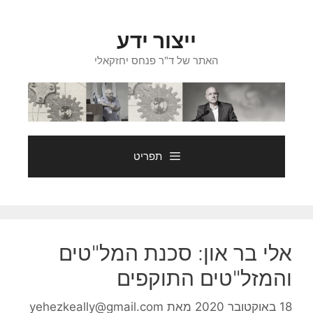
דלג
תוכן
ייצור ידע
האתר של ד"ר פנחס יחזקאלי
תפריט
אלי בר און: סכנת המל"טים
והמזל"טים התוקפים
18 באוקטובר 2020
מאת
yehezkeally@gmail.com