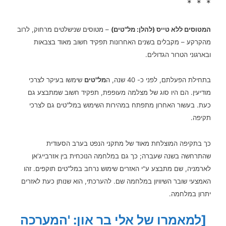
* * *
המטוסים ללא טייס (להלן: מל"טים)
– מטוסים שנישלטים מרחוק, לרוב
מהקרקע – מקבלים בשנים האחרונות תפקיד חשוב מאוד בצבאות
ובארגוני הטרור הגדולים.
בתחילת הפעלתם, לפני כ- 40 שנה, ה
מל"טים
שימשו בעיקר לצרכי
מודיעין. הם היו סוג של מצלמה מעופפת, תפקיד חשוב שמתבצע גם
כעת.
בעשור האחרון מתפתח במהירות השימוש במל"טים גם לצרכי
תקיפה.
כך בתקיפה המוצלחת מאוד של מתקני הנפט בערב הסעודית
שהתרחשה בשנה שעברה; כך גם במלחמה הנוכחית בין אזרבייג'אן
לארמניה, שם מתבצע ע"י האזרים שימוש נרחב במל"טים תוקפים. זהו
האמצעי שובר השיוויון במלחמה שם. להערכתי, הוא שנותן כעת לאזרים
יתרון במלחמה.
[למאמרו של אלי בר און: 'המערכה