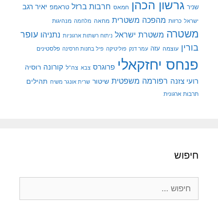
גרשון הכהן
חרבות ברזל
יאיר רגב
שניר
טראמפ
חמאס
מהפכה משטרית
מנהיגות
ישראל
כרזות
מחאה
מלחמה
משטרה
עופר
משטרת ישראל
נתניהו
ניתוח רשתות ארגוניות
בורין
עוצמה
עזה
פלסטינים
עמר דנק
פוליטיקה
פיל בחנות חרסינה
פנחס יחזקאלי
קורונה
פרוגרס
רוסיה
צה"ל
צבא
רפורמה משפטית
רועי צזנה
שיטור
תהילים
שרית אונגר משיח
תרבות ארגונית
חיפוש
חיפוש: