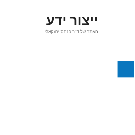
דלג
תוכן
ייצור ידע
האתר של ד"ר פנחס יחזקאלי