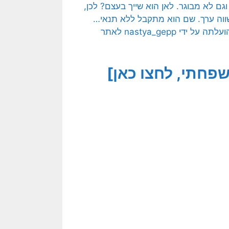
גם לא מבוגר. לאן הוא שייך בעצם? לכן,
 שווה ערך. שם הוא מתקבל ללא תנאי…
תמונה חופשית – CC0 Creative Commons – שעוצבה והועלתה על ידי nastya_gepp לאתר
פחתי, לחצו כאן]