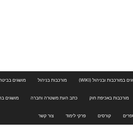
ם במורכבות ובניהול (WIKI)
מורכבות בניהול
מושגים בביטחון ל
מורכבות באכיפת חוק
כתב העת משטרה וחברה
מושגים בחינוך
פרים
קורסים
פרקי לימוד
צור קשר