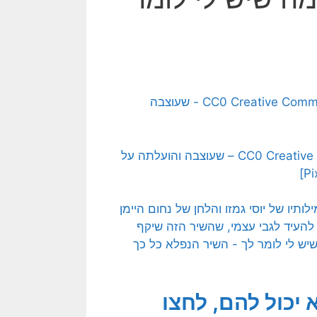
[בתמונה: מה שיש לי לומר לך… תמונה חופשית – CC0 Creative Commons – שעוצבה והועלתה על
 יכול להם, לחצו