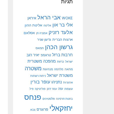
תגיות
אבי הראל
איראן
WOKE
אלי בר און
אליטת ההון
אליטה
אלעד רזניק
אסלאם
אמציה חן
ארצות הברית
גדעון שניר
גרשון הכהן
חמאס
חרבות ברזל
יאיר רגב
טראמפ
מהפכה משטרית
ישראל
כרזות
משטרה
מנהיגות
מחאה
מלחמה
משטרת ישראל
ניתוח רשתות
עופר בורין
נתניהו
ארגוניות
עוצמה
עזה
עמר דנק
פוליטיקה
פיל
פנחס
פלסטינים
בחנות חרסינה
יחזקאלי
פרוגרס
צבא