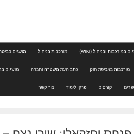
ם במורכבות ובניהול (WIKI)
מורכבות בניהול
מושגים בביטחון ל
מורכבות באכיפת חוק
כתב העת משטרה וחברה
מושגים בחינוך
פרים
קורסים
פרקי לימוד
צור קשר
פנחס יחזקאלי: שירי נצח – 