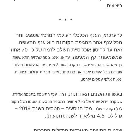
ביצועים
* * *
להערכתי, הענף הכלכלי העולמי המרכזי שנפגע יותר
מכל ענף אחר ממגיפת ה
קורונה
הוא ענף התעופה.
זאת עד לחיסון אוכלוסיית העולם לרמה של כ- 70 אחוז,
שמשמעותה קץ המגיפה.
עד אז, אינני צופה שתהיה התאוששות,
כך שהמשבר הנוכחי ימשך במקרה הטוב 3 שנים.
עד אז עשרות מיליוני
עובדים בכל העולם יאבדו את פרנסתם, אלפי חברות גדולות ובינוניות
ומאות אלפי עסקים יקרסו.
בעשרות השנים האחרונות, היה
בתנופה אדירה,
ענף התעופה
שעיקרה גידול שנתי של כ- 7 אחוזים במספר הנוסעים, שטסו מכל מקום
מס' הנוסעים – הטסים בשנת 2019 –
לכל נקודה בעולם.
גדל לכ- 4.5 מיליארד לשנה.(תנועות).
יצרניות התעופה האזרחית הגדולות החברות