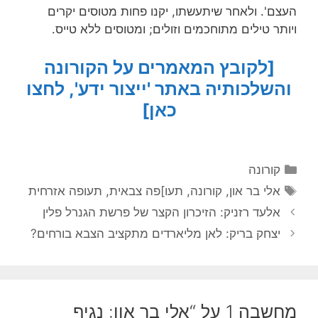
העצם'. ולאחר שיתעשתו, יקנו פחות מטוסים יקרים
ויותר טילים מתוחכמים וזולים; ומטוסים ללא טייס.
[לקובץ המאמרים על הקורונה
והשלכותיה באתר 'ייצור ידע', לחצו
כאן]
קטגוריות
קורונה
תגיות
אלי בר און
,
קורונה
,
תעו]פה צבאית
,
תעופה אזרחית
אלעד רזניק: הזיכרון הקצר של פרשת הגנרל פלין
יצחק בריק: לאן מליארדים מתקציב הצבא בורחים?
מחשבה 1 על “אלי בר און: נגיף