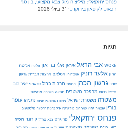
פנחס יחזקאלי: מיליציה מול צבא מקצועי, בין סף
הכאוס לקיפאון בירוקרטי
31 ביולי 2026
תגיות
אבי הראל
אלי בר און
איראן
WOKE
אליטת
אליטה
אלעד רזניק
ההון
אסלאם
ארצות הברית
גדעון
אמציה חן
גרשון הכהן
חרבות ברזל
יאיר רגב
שניר
טראמפ
חמאס
מהפכה משטרית
מנהיגות
ישראל
כרזות
מחאה
מלחמה
משטרה
עופר
משטרת ישראל
נתניהו
ניתוח רשתות ארגוניות
בורין
עוצמה
עזה
פלסטינים
עמר דנק
פוליטיקה
פיל בחנות חרסינה
פנחס יחזקאלי
קורונה
פרוגרס
רוסיה
צה"ל
צבא
רפורמה משפטית
רועי צזנה
שיטור
תהילים
שרית אונגר משיח